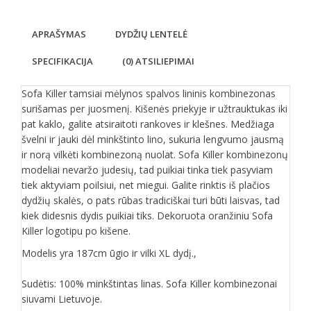
APRAŠYMAS
DYDŽIŲ LENTELĖ
SPECIFIKACIJA
(0) ATSILIEPIMAI
Sofa Killer tamsiai mėlynos spalvos lininis kombinezonas
surišamas per juosmenį. Kišenės priekyje ir užtrauktukas iki
pat kaklo, galite atsiraitoti rankoves ir klešnes. Medžiaga
švelni ir jauki dėl minkštinto lino, sukuria lengvumo jausmą
ir norą vilkėti kombinezoną nuolat. Sofa Killer kombinezonų
modeliai nevaržo judesių, tad puikiai tinka tiek pasyviam
tiek aktyviam poilsiui, net miegui. Galite rinktis iš plačios
dydžių skalės, o pats rūbas tradiciškai turi būti laisvas, tad
kiek didesnis dydis puikiai tiks. Dekoruota oranžiniu Sofa
Killer logotipu po kišene.
Modelis yra 187cm ūgio ir vilki XL dydį.,
Sudėtis: 100% minkštintas linas. Sofa Killer kombinezonai
siuvami Lietuvoje.