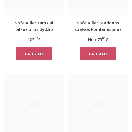
Sofa Killer tamsiai
Sofa Killer raudonos
pilkas plius dydžio
spalvos kombinezonas
kombinezonas
su juodais rankogaliais
00
00
105
€
Nuo
79
€
Texas
DAUGIAU
DAUGIAU