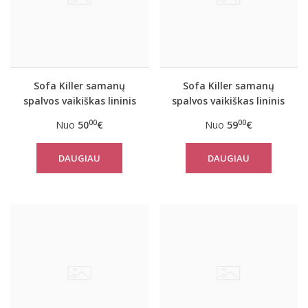
Sofa Killer samanų
Sofa Killer samanų
spalvos vaikiškas lininis
spalvos vaikiškas lininis
kostiumėlis su šortais
kostiumėlis su kelnėmis
00
00
Nuo
50
€
Nuo
59
€
DAUGIAU
DAUGIAU