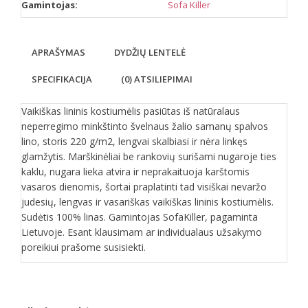
Gamintojas:
Sofa Killer
APRAŠYMAS
DYDŽIŲ LENTELĖ
SPECIFIKACIJA
(0) ATSILIEPIMAI
Vaikiškas lininis kostiumėlis pasiūtas iš natūralaus
neperregimo minkštinto švelnaus žalio samanų spalvos
lino, storis 220 g/m2, lengvai skalbiasi ir nėra linkęs
glamžytis. Marškinėliai be rankovių surišami nugaroje ties
kaklu, nugara lieka atvira ir neprakaituoja karštomis
vasaros dienomis, šortai praplatinti tad visiškai nevaržo
judesių, lengvas ir vasariškas vaikiškas lininis kostiumėlis.
Sudėtis 100% linas. Gamintojas SofaKiller, pagaminta
Lietuvoje. Esant klausimam ar individualaus užsakymo
poreikiui prašome susisiekti.