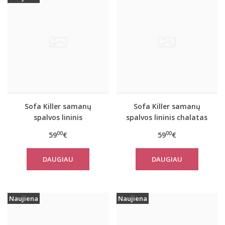
Sofa Killer samanų
Sofa Killer samanų
spalvos lininis
spalvos lininis chalatas
kostiumas su šortais
00
00
59
€
59
€
DAUGIAU
DAUGIAU
Naujiena
Naujiena