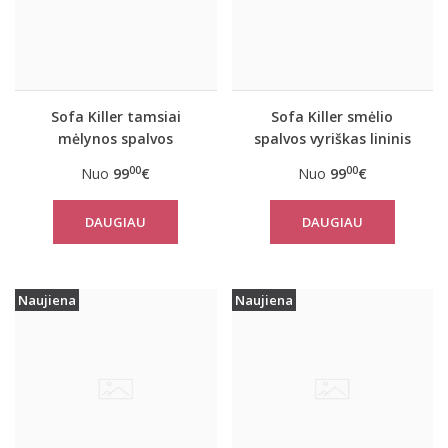
Sofa Killer tamsiai
Sofa Killer smėlio
mėlynos spalvos
spalvos vyriškas lininis
vyriškas lininis
kombinezonas
00
00
Nuo
99
€
Nuo
99
€
kombinezonas
DAUGIAU
DAUGIAU
Naujiena
Naujiena