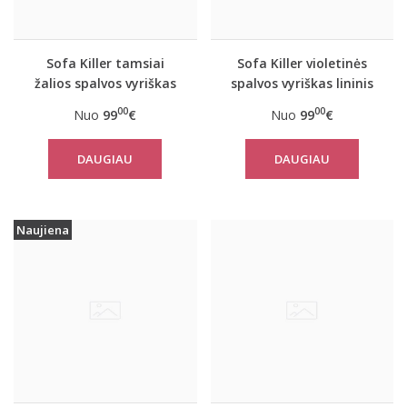
Sofa Killer tamsiai
Sofa Killer violetinės
žalios spalvos vyriškas
spalvos vyriškas lininis
lininis kombinezonas
kombinezonas
00
00
Nuo
99
€
Nuo
99
€
DAUGIAU
DAUGIAU
Naujiena