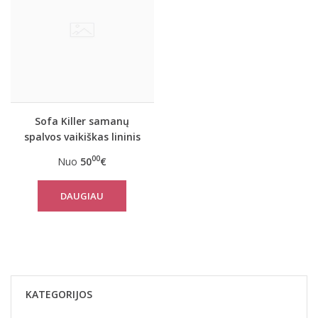
Sofa Killer samanų
spalvos vaikiškas lininis
kostiumėlis su šortais
00
Nuo
50
€
DAUGIAU
KATEGORIJOS