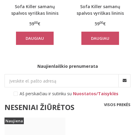
Sofa Killer samanų
Sofa Killer samanų
spalvos vyriškas lininis
spalvos vyriškas lininis
kostiumas su šortais
chalatas
00
00
59
€
59
€
DAUGIAU
DAUGIAU
Naujienlaiškio prenumerata
Aš perskaičiau ir sutinku su
Nuostatos/Taisyklės
VISOS PREKĖS
NESENIAI ŽIŪRĖTOS
Naujiena