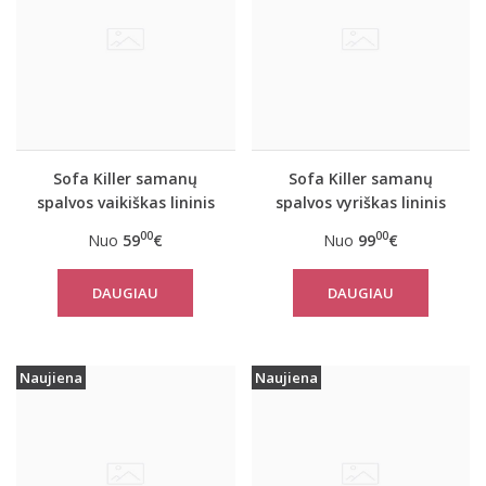
Sofa Killer samanų
Sofa Killer samanų
spalvos vaikiškas lininis
spalvos vyriškas lininis
kostiumėlis su kelnėmis
kombinezonas
00
00
Nuo
59
€
Nuo
99
€
DAUGIAU
DAUGIAU
Naujiena
Naujiena