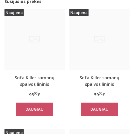
Susijusios prekės
Naujiena
Naujiena
Sofa Killer samanų
Sofa Killer samanų
spalvos lininis
spalvos lininis
kombinezonas
kostiumas su šortais
00
00
95
€
59
€
DAUGIAU
DAUGIAU
Naujiena