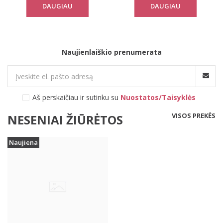
DAUGIAU
DAUGIAU
Naujienlaiškio prenumerata
Aš perskaičiau ir sutinku su
Nuostatos/Taisyklės
VISOS PREKĖS
NESENIAI ŽIŪRĖTOS
Naujiena