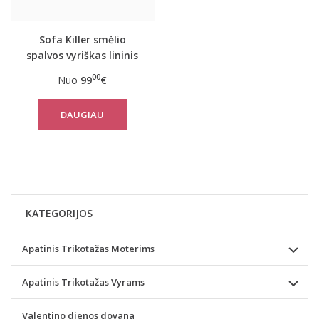
Sofa Killer smėlio
spalvos vyriškas lininis
kombinezonas
00
Nuo
99
€
DAUGIAU
KATEGORIJOS
Apatinis Trikotažas Moterims
Apatinis Trikotažas Vyrams
Valentino dienos dovana