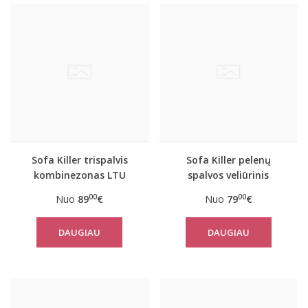
Sofa Killer trispalvis
Sofa Killer pelenų
kombinezonas LTU
spalvos veliūrinis
kombinezonas
00
00
Nuo
89
€
Nuo
79
€
DAUGIAU
DAUGIAU