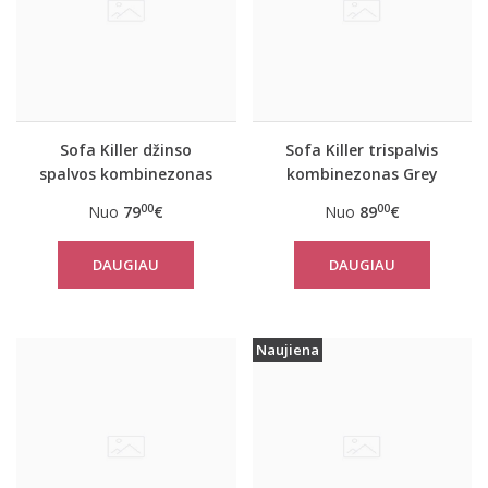
Sofa Killer džinso
Sofa Killer trispalvis
spalvos kombinezonas
kombinezonas Grey
su baltais rankogaliais
00
00
Nuo
79
€
Nuo
89
€
DAUGIAU
DAUGIAU
Naujiena