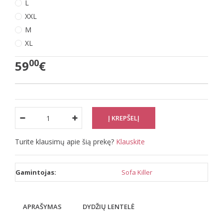
L
XXL
M
XL
00
59
€
Turite klausimų apie šią prekę?
Klauskite
Gamintojas:
Sofa Killer
APRAŠYMAS
DYDŽIŲ LENTELĖ