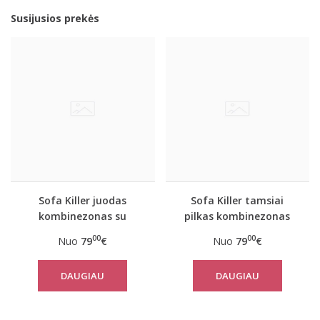
Susijusios prekės
Sofa Killer juodas
Sofa Killer tamsiai
kombinezonas su
pilkas kombinezonas
baltais rankogaliais
00
00
Nuo
79
€
Nuo
79
€
DAUGIAU
DAUGIAU