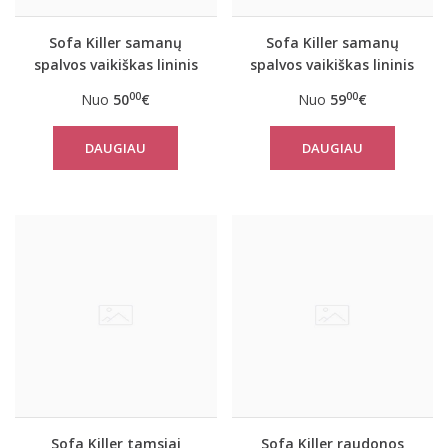
Sofa Killer samanų
Sofa Killer samanų
spalvos vaikiškas lininis
spalvos vaikiškas lininis
kostiumėlis su šortais
kostiumėlis su kelnėmis
00
00
Nuo
50
€
Nuo
59
€
DAUGIAU
DAUGIAU
Sofa Killer tamsiai
Sofa Killer raudonos