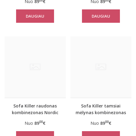
00
00
Nuo
89
€
Nuo
89
€
geltonais rankogaliais
Ulvyds
DAUGIAU
DAUGIAU
Sofa Killer raudonas
Sofa Killer tamsiai
kombinezonas Nordic
mėlynas kombinezonas
Nordic
00
00
Nuo
89
€
Nuo
89
€