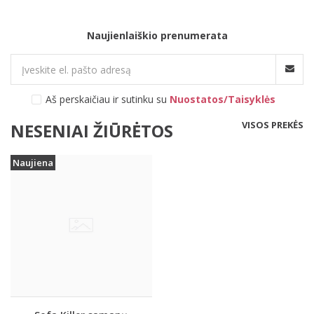
Naujienlaiškio prenumerata
Aš perskaičiau ir sutinku su
Nuostatos/Taisyklės
VISOS PREKĖS
NESENIAI ŽIŪRĖTOS
Naujiena