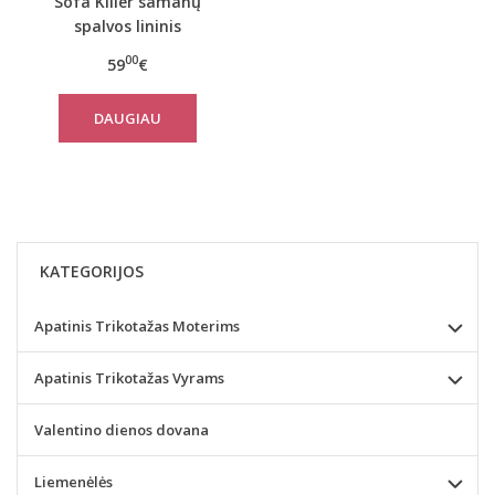
Sofa Killer samanų
spalvos lininis
kostiumas su šortais
00
59
€
DAUGIAU
KATEGORIJOS
Apatinis Trikotažas Moterims
Apatinis Trikotažas Vyrams
Valentino dienos dovana
Liemenėlės