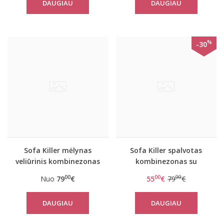
DAUGIAU
DAUGIAU
%
-30
Sofa Killer mėlynas
Sofa Killer spalvotas
veliūrinis kombinezonas
kombinezonas su
Dakota
raudonais rankogaliais
00
00
00
Nuo
79
€
55
€
79
€
Cactus
DAUGIAU
DAUGIAU