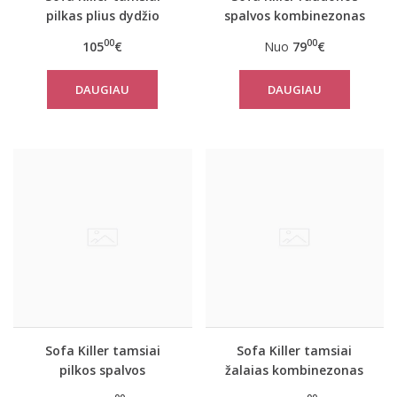
pilkas plius dydžio
spalvos kombinezonas
kombinezonas
su juodais rankogaliais
00
00
105
€
Nuo
79
€
Texas
DAUGIAU
DAUGIAU
Sofa Killer tamsiai
Sofa Killer tamsiai
pilkos spalvos
žalaias kombinezonas
kombinezonas su
Nordic