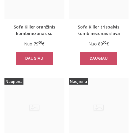
Sofa Killer oranžinis
Sofa Killer trispalvis
kombinezonas su
kombinezonas slava
baltais rankogaliais
Ukraini
00
00
Nuo
79
€
Nuo
89
€
DAUGIAU
DAUGIAU
Naujiena
Naujiena