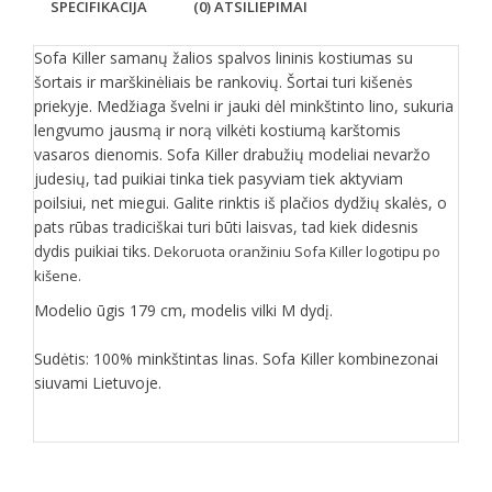
SPECIFIKACIJA
(0) ATSILIEPIMAI
Sofa Killer samanų žalios spalvos lininis kostiumas su
šortais ir marškinėliais be rankovių. Šortai turi kišenės
priekyje. Medžiaga švelni ir jauki dėl minkštinto lino, sukuria
lengvumo jausmą ir norą vilkėti kostiumą karštomis
vasaros dienomis. Sofa Killer drabužių modeliai nevaržo
judesių, tad puikiai tinka tiek pasyviam tiek aktyviam
poilsiui, net miegui. Galite rinktis iš plačios dydžių skalės, o
pats rūbas tradiciškai turi būti laisvas, tad kiek didesnis
dydis puikiai tiks.
Dekoruota oranžiniu Sofa Killer logotipu po
kišene.
Modelio ūgis 179 cm, modelis vilki M dydį.
Sudėtis: 100% minkštintas linas. Sofa Killer kombinezonai
siuvami Lietuvoje.