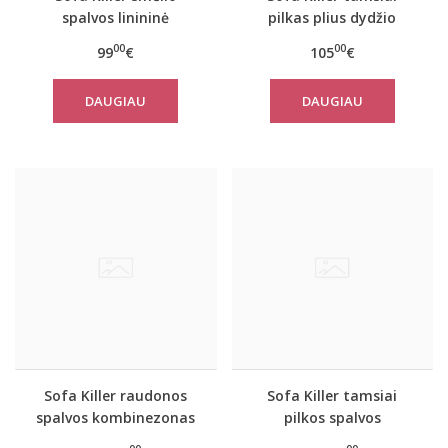
spalvos linininė
pilkas plius dydžio
palaidinė Hermon
kombinezonas
00
00
99
€
105
€
DAUGIAU
DAUGIAU
Sofa Killer raudonos
Sofa Killer tamsiai
spalvos kombinezonas
pilkos spalvos
su juodais rankogaliais
kombinezonas su