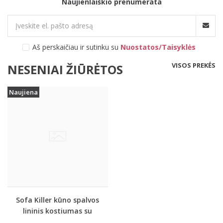
Naujienlaiškio prenumerata
Aš perskaičiau ir sutinku su
Nuostatos/Taisyklės
VISOS PREKĖS
NESENIAI ŽIŪRĖTOS
Naujiena
Sofa Killer kūno spalvos
lininis kostiumas su
šortais