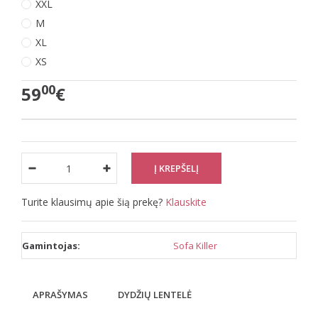
XXL
M
XL
XS
00
59
€
Turite klausimų apie šią prekę?
Klauskite
Gamintojas:
Sofa Killer
APRAŠYMAS
DYDŽIŲ LENTELĖ