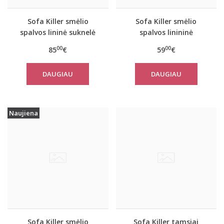
Sofa Killer smėlio
Sofa Killer smėlio
spalvos lininė suknelė
spalvos linininė
TOTTORI
palaidinė JARAN
00
00
85
€
59
€
DAUGIAU
DAUGIAU
Naujiena
Sofa Killer smėlio
Sofa Killer tamsiai