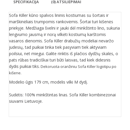
SPECIFIKACIJA
(0) ATSILIEPIMAI
Sofa Killer kūno spalvos lininis kostiumas su šortais ir
marškinėliais trumpomis rankovėmis. Šortai turi kišenės
priekyje. Medžiaga švelni ir jauki dėl minkštinto lino, sukuria
lengvumo jausmą ir norą vilkėti kostiumą karštomis
vasaros dienomis. Sofa Killer drabužių modeliai nevaržo
judesių, tad puikiai tinka tiek pasyviam tiek aktyviam
poilsiui, net miegui. Galite rinktis iš plačios dydžių skalės, o
pats rūbas tradiciškai turi būti laisvas, tad kiek didesnis
dydis puikiai tiks.
Dekoruota oranžiniu Sofa Killer logotipu po
kišene.
Modelio ūgis 179 cm, modelis vilki M dydį.
Sudėtis: 100% minkštintas linas. Sofa Killer kombinezonai
siuvami Lietuvoje.