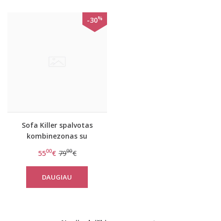
%
-30
Sofa Killer spalvotas
kombinezonas su
raudonais rankogaliais
00
00
55
€
79
€
Cactus
DAUGIAU