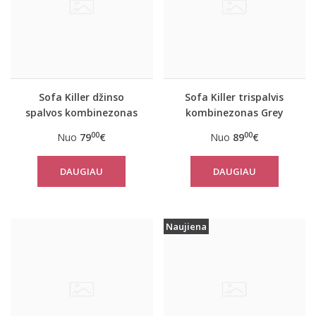
Sofa Killer džinso
Sofa Killer trispalvis
spalvos kombinezonas
kombinezonas Grey
su baltais rankogaliais
00
00
Nuo
79
€
Nuo
89
€
DAUGIAU
DAUGIAU
Naujiena