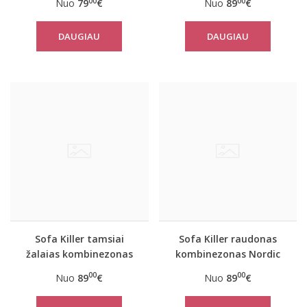
00
00
Nuo
79
€
Nuo
89
€
Texas
geltonais rankogaliais
Ulvyds
DAUGIAU
DAUGIAU
Sofa Killer tamsiai
Sofa Killer raudonas
žalaias kombinezonas
kombinezonas Nordic
Nordic
00
00
Nuo
89
€
Nuo
89
€