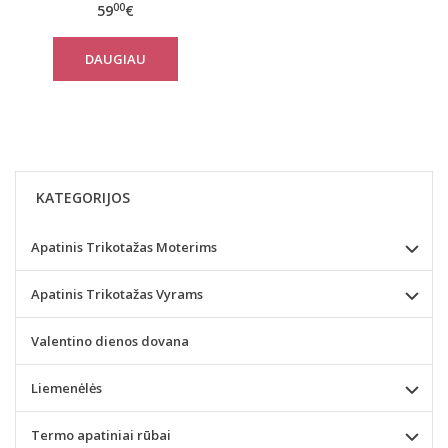
00
59
€
DAUGIAU
KATEGORIJOS
Apatinis Trikotažas Moterims
Apatinis Trikotažas Vyrams
Valentino dienos dovana
Liemenėlės
Termo apatiniai rūbai