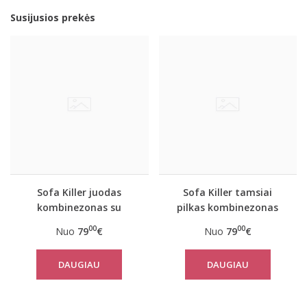
Susijusios prekės
Sofa Killer juodas
Sofa Killer tamsiai
kombinezonas su
pilkas kombinezonas
baltais rankogaliais
00
00
Nuo
79
€
Nuo
79
€
DAUGIAU
DAUGIAU