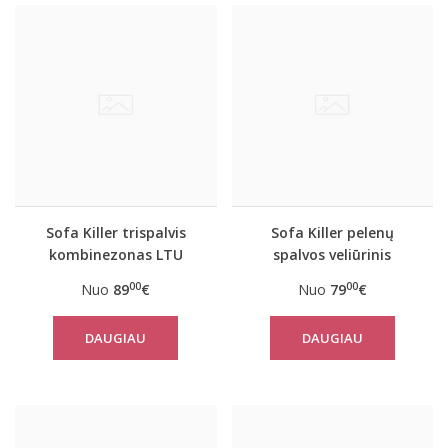
Sofa Killer trispalvis
Sofa Killer pelenų
kombinezonas LTU
spalvos veliūrinis
kombinezonas
00
00
Nuo
89
€
Nuo
79
€
DAUGIAU
DAUGIAU