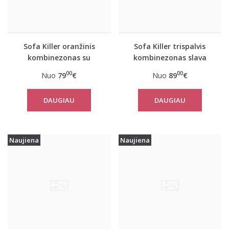
Sofa Killer oranžinis
Sofa Killer trispalvis
kombinezonas su
kombinezonas slava
baltais rankogaliais
Ukraini
00
00
Nuo
79
€
Nuo
89
€
DAUGIAU
DAUGIAU
Naujiena
Naujiena