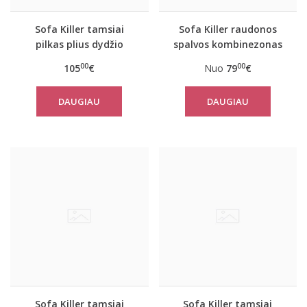
Sofa Killer tamsiai
Sofa Killer raudonos
pilkas plius dydžio
spalvos kombinezonas
kombinezonas
su juodais rankogaliais
00
00
105
€
Nuo
79
€
Texas
DAUGIAU
DAUGIAU
Sofa Killer tamsiai
Sofa Killer tamsiai