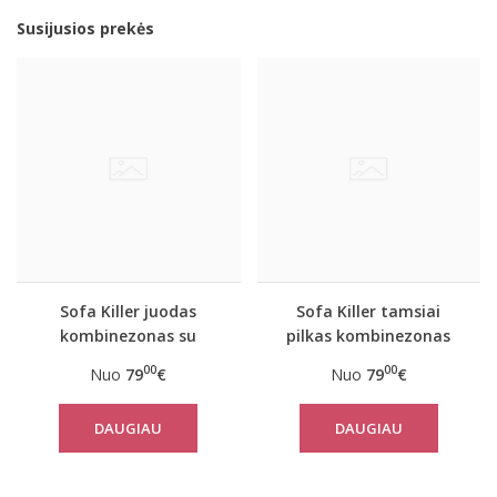
Susijusios prekės
Sofa Killer juodas
Sofa Killer tamsiai
kombinezonas su
pilkas kombinezonas
baltais rankogaliais
00
00
Nuo
79
€
Nuo
79
€
DAUGIAU
DAUGIAU