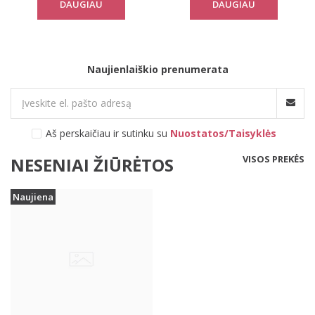
DAUGIAU
DAUGIAU
Naujienlaiškio prenumerata
Aš perskaičiau ir sutinku su
Nuostatos/Taisyklės
VISOS PREKĖS
NESENIAI ŽIŪRĖTOS
Naujiena