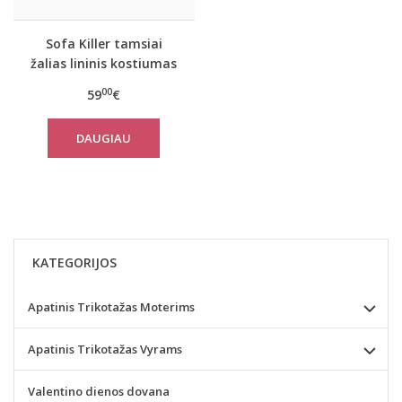
Sofa Killer tamsiai
žalias lininis kostiumas
su šortais
00
59
€
DAUGIAU
KATEGORIJOS
Apatinis Trikotažas Moterims
Apatinis Trikotažas Vyrams
Valentino dienos dovana