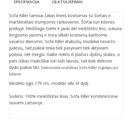
SPECIFIKACIJA
(0) ATSILIEPIMAI
Sofa Killer tamsiai žalias lininis kostiumas su šortais ir
marškinėliais trumpomis rankovėmis. Šortai turi kišenės
priekyje. Medžiaga švelni ir jauki dėl minkštinto lino, sukuria
lengvumo jausmą ir norą vilkėti kostiumą karštomis
vasaros dienomis. Sofa Killer drabužių modeliai nevaržo
judesių, tad puikiai tinka tiek pasyviam tiek aktyviam
poilsiui, net miegui. Galite rinktis iš plačios dydžių skalės, o
pats rūbas tradiciškai turi būti laisvas, tad kiek didesnis
dydis puikiai tiks.
Dekoruota oranžiniu Sofa Killer logotipu po
kišene.
Modelio ūgis 179 cm, modelis vilki M dydį.
Sudėtis: 100% minkštintas linas. Sofa Killer kombinezonai
siuvami Lietuvoje.