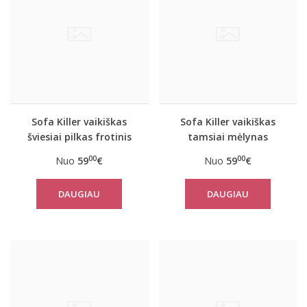
Sofa Killer vaikiškas
Sofa Killer vaikiškas
šviesiai pilkas frotinis
tamsiai mėlynas
bambuko
frotinis bambuko
00
00
Nuo
59
€
Nuo
59
€
kombinezonas
kombinezonas
DAUGIAU
DAUGIAU