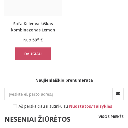
Sofa Killer vaikiškas
kombinezonas Lemon
00
Nuo
59
€
DAUGIAU
Naujienlaiškio prenumerata
Aš perskaičiau ir sutinku su
Nuostatos/Taisyklės
VISOS PREKĖS
NESENIAI ŽIŪRĖTOS