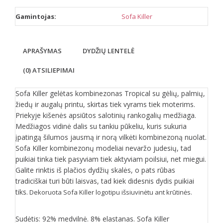
Gamintojas:
Sofa Killer
APRAŠYMAS
DYDŽIŲ LENTELĖ
(0) ATSILIEPIMAI
Sofa Killer gelėtas kombinezonas Tropical su gėlių, palmių,
žiedų ir augalų printu, skirtas tiek vyrams tiek moterims.
Priekyje kišenės apsiūtos salotinių rankogalių medžiaga.
Medžiagos vidinė dalis su tankiu pūkeliu, kuris sukuria
įpatingą šilumos jausmą ir norą vilkėti kombinezoną nuolat.
Sofa Killer kombinezonų modeliai nevaržo judesių, tad
puikiai tinka tiek pasyviam tiek aktyviam poilsiui, net miegui.
Galite rinktis iš plačios dydžių skalės, o pats rūbas
tradiciškai turi būti laisvas, tad kiek didesnis dydis puikiai
tiks.
Dekoruota Sofa Killer logotipu išsiuvinėtu ant krūtinės.
Sudėtis: 92% medvilnė. 8% elastanas. Sofa Killer