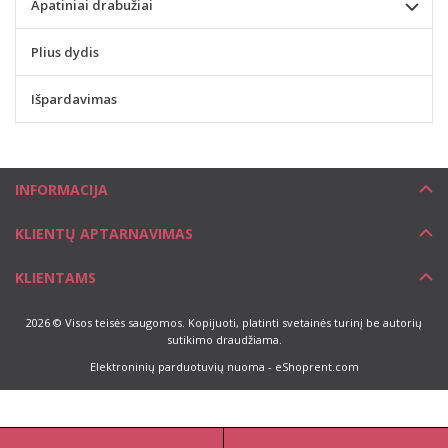
Apatiniai drabužiai
Plius dydis
Išpardavimas
INFORMACIJA
KLIENTŲ APTARNAVIMAS
KLIENTAMS
2026 © Visos teisės saugomos. Kopijuoti, platinti svetainės turinį be autorių
sutikimo draudžiama.
Elektroninių parduotuvių nuoma
-
eShoprent.com