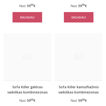
kombinezonas Riga
LEO
00
00
Nuo
59
€
Nuo
59
€
DAUGIAU
DAUGIAU
Sofa Killer gelėtas
Sofa Killer kamufliažinis
vaikiškas kombinezonas
vaikiškas kombinezonas
Tropical
CAMO
00
00
Nuo
59
€
Nuo
59
€