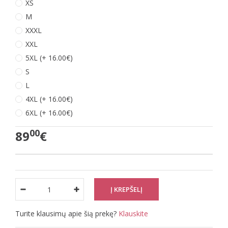
XS
M
XXXL
XXL
5XL (+ 16.00€)
S
L
4XL (+ 16.00€)
6XL (+ 16.00€)
00
89
€
Turite klausimų apie šią prekę?
Klauskite