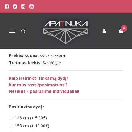
Pagrindinis
Kombinezonai
Vaikiški Kombinezonai
Sofa Killer vaikiškas kombinezonas Zebra
SOFA KILLER VAIKIŠKAS
0
Navigacija
KOMBINEZONAS ZEBRA
Prekės kodas:
sk-vaik-zebra
Turimas kiekis:
Sandėlyje
Kaip išsirinkti tinkamą dydį?
Kur mus rasti/pasimatuoti?
Netikus - pasiūsime individualiai!
Pasirinkite dydį :
146 cm (+ 5.00€)
158 cm (+ 10.00€)