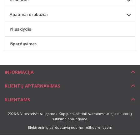
Apatiniai drabužiai
Plius dydis
Išpardavimas
INFORMACIJA
KLIENTŲ APTARNAVIMAS
KLIENTAMS
2026 © Visos teisės saugomos. Kopijuoti, platinti svetainės turinį be autorių
sutikimo draudžiama.
Elektroninių parduotuvių nuoma
-
eShoprent.com