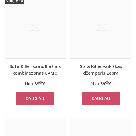
Naujiena
Sofa Killer kamufliažinis
Sofa Killer vaikiškas
kombinezonas CAMO
džemperis Zebra
00
00
Nuo
89
€
Nuo
39
€
DAUGIAU
DAUGIAU