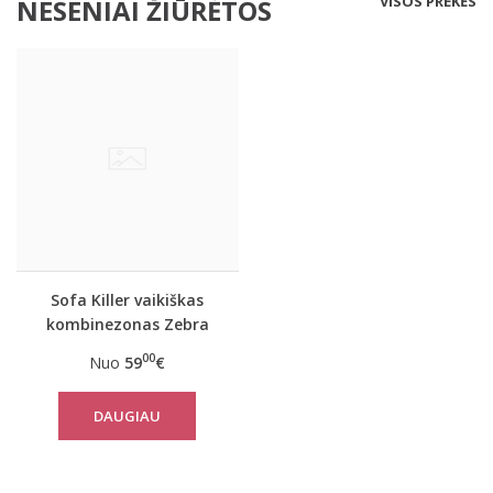
VISOS PREKĖS
NESENIAI ŽIŪRĖTOS
Sofa Killer vaikiškas
kombinezonas Zebra
00
Nuo
59
€
DAUGIAU