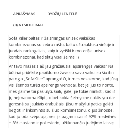
APRAŠYMAS
DYDŽIŲ LENTELĖ
(0) ATSILIEPIMAI
Sofa Killer baltas ir žaismingas unisex vaikiškas
kombinezonas su zebro raštu, baltu užtrauktuku viršuje ir
juodais rankogaliais, kaip ir vyriški ir moteriški unisex
kombinezonai, kad tiktų visai šeimai :)
Ar tavo mažasis aš jau gražiausiai apsirengęs vaikas? Na,
būtinai pridėkite papildomo žavesio savo vaikui su šia itin
patogia „SofaKiller“ apranga! O, ir mes nesakome, kad Jūsų
visi šeimos turėti apsirengti vienodai, bet jei Jūs to norite,
mes galime tai pasiūlyti. Galų gale, jie tokie minkšti, kad iš
jų neįmanoma išlipti, o bet kokia šeimyninė naktis yra dar
geresnė su jaukiais drabužiais. Jūsų mažyliui patiks galėti
bėgioti ir linksmintis su šiuo kombinezonu, o jūs žinosite,
kad jo oda kvėpuoja, nes jis pagamintas iš 92% medvilnės
+ 8% elastano ir poliesterio, užtikrinančio judėjimo laisvę.