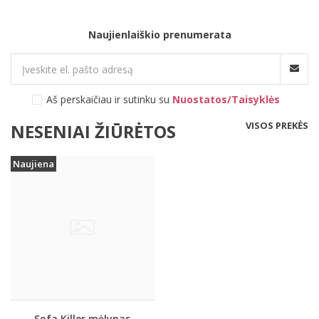
Naujienlaiškio prenumerata
Aš perskaičiau ir sutinku su
Nuostatos/Taisyklės
VISOS PREKĖS
NESENIAI ŽIŪRĖTOS
Naujiena
Sofa Killer mėlynas