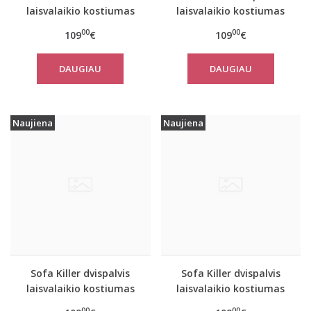
laisvalaikio kostiumas
laisvalaikio kostiumas
PINK su kelnėmis
PINK&SAND su kelnėmis
00
00
109
€
109
€
DAUGIAU
DAUGIAU
Naujiena
Naujiena
Sofa Killer dvispalvis
Sofa Killer dvispalvis
laisvalaikio kostiumas
laisvalaikio kostiumas
PINK&BLUE su kelnėmis
OLIVE&SAND su
00
00