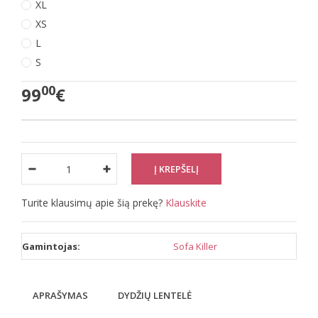
XL
XS
L
S
00
99
€
Turite klausimų apie šią prekę?
Klauskite
Gamintojas:
Sofa Killer
APRAŠYMAS
DYDŽIŲ LENTELĖ