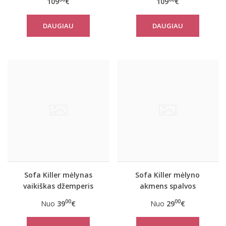
109
€
109
€
kelnėmis
DAUGIAU
DAUGIAU
Sofa Killer mėlynas
Sofa Killer mėlyno
vaikiškas džemperis
akmens spalvos
Blue Stone
vaikiškos kelnės Blue
00
00
Nuo
39
€
Nuo
29
€
Stone