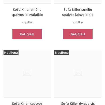
Sofa Killer smėlio
Sofa Killer smėlio
spalvos laisvalaikio
spalvos laisvalaikio
kostiumas SAND su
kostiumas SAND su
00
00
109
€
109
€
kelnėmis
kelnėmis
DAUGIAU
DAUGIAU
Naujiena
Naujiena
Sofa Killer rausvos
Sofa Killer dvispalvis