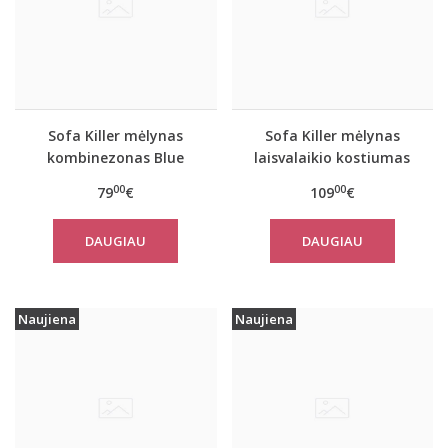
Sofa Killer mėlynas
Sofa Killer mėlynas
kombinezonas Blue
laisvalaikio kostiumas
Stone
Blue Stone su kelnėmis
00
00
79
€
109
€
DAUGIAU
DAUGIAU
Naujiena
Naujiena