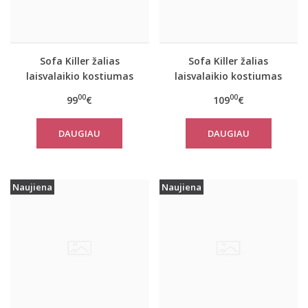
Sofa Killer žalias
Sofa Killer žalias
laisvalaikio kostiumas
laisvalaikio kostiumas
Olive su kelnėmis
Olive su kelnėmis
00
00
99
€
109
€
DAUGIAU
DAUGIAU
Naujiena
Naujiena