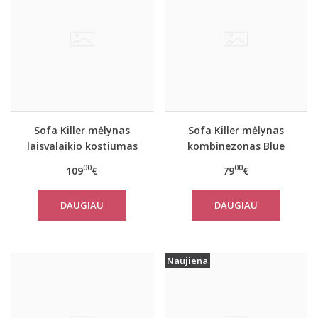
Sofa Killer mėlynas
Sofa Killer mėlynas
laisvalaikio kostiumas
kombinezonas Blue
Blue Stone su kelnėmis
Stone
00
00
109
€
79
€
DAUGIAU
DAUGIAU
Naujiena