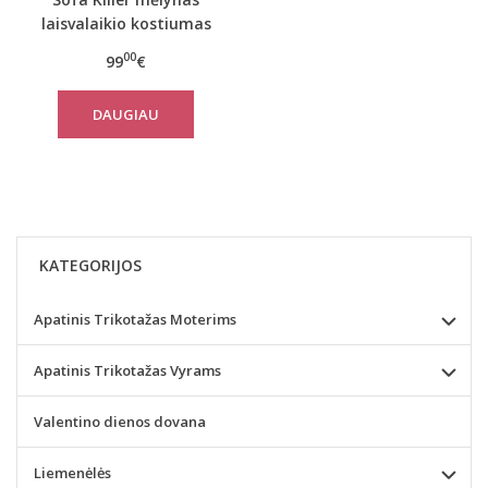
laisvalaikio kostiumas
Blue Stone su šortais
00
99
€
DAUGIAU
KATEGORIJOS
Apatinis Trikotažas Moterims
Apatinis Trikotažas Vyrams
Valentino dienos dovana
Liemenėlės