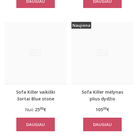
DAUGIAU
DAUGIAU
Naujiena
Sofa Killer vaikiški
Sofa Killer mėlynas
šortai Blue stone
plius dydžio
kombinezonas Blue
00
00
Nuo
25
€
105
€
Stone
DAUGIAU
DAUGIAU