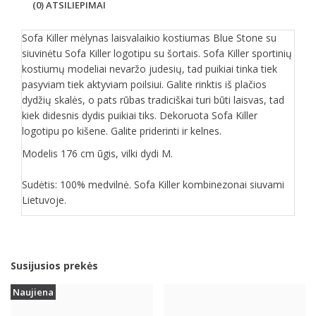
(0) ATSILIEPIMAI
Sofa Killer mėlynas laisvalaikio kostiumas Blue Stone su
siuvinėtu Sofa Killer logotipu su šortais. Sofa Killer sportinių
kostiumų modeliai nevaržo judesių, tad puikiai tinka tiek
pasyviam tiek aktyviam poilsiui. Galite rinktis iš plačios
dydžių skalės, o pats rūbas tradiciškai turi būti laisvas, tad
kiek didesnis dydis puikiai tiks. Dekoruota Sofa Killer
logotipu po kišene. Galite priderinti ir kelnes.
Modelis 176 cm ūgis, vilki dydi M.
Sudėtis: 100% medvilnė. Sofa Killer kombinezonai siuvami
Lietuvoje.
Susijusios prekės
Naujiena