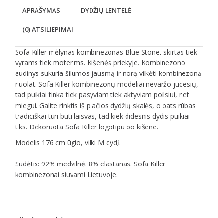
APRAŠYMAS
DYDŽIŲ LENTELĖ
(0) ATSILIEPIMAI
Sofa Killer mėlynas kombinezonas Blue Stone, skirtas tiek
vyrams tiek moterims. Kišenės priekyje. Kombinezono
audinys sukuria šilumos jausmą ir norą vilkėti kombinezoną
nuolat. Sofa Killer kombinezonų modeliai nevaržo judesių,
tad puikiai tinka tiek pasyviam tiek aktyviam poilsiui, net
miegui. Galite rinktis iš plačios dydžių skalės, o pats rūbas
tradiciškai turi būti laisvas, tad kiek didesnis dydis puikiai
tiks. Dekoruota Sofa Killer logotipu po kišene.
Modelis 176 cm ūgio, vilki M dydį.
Sudėtis: 92% medvilnė. 8% elastanas. Sofa Killer
kombinezonai siuvami Lietuvoje.