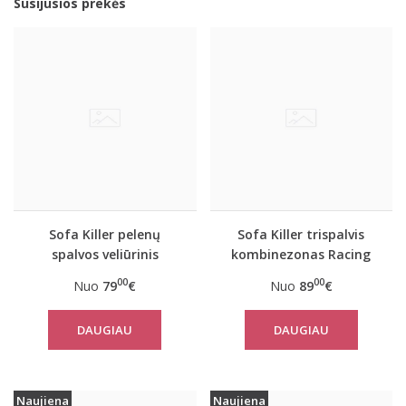
Susijusios prekės
Sofa Killer pelenų
Sofa Killer trispalvis
spalvos veliūrinis
kombinezonas Racing
kombinezonas
00
00
Nuo
79
€
Nuo
89
€
DAUGIAU
DAUGIAU
Naujiena
Naujiena