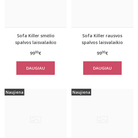
Sofa Killer smėlio
Sofa Killer rausvos
spalvos laisvalaikio
spalvos laisvalaikio
kostiumas SAND su
kostiumas PINK su
00
00
99
€
99
€
šortais
šortais
DAUGIAU
DAUGIAU
Naujiena
Naujiena