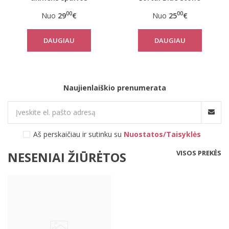
vaikiškos kelnės Blue
00
00
Nuo
29
€
Nuo
25
€
Stone
DAUGIAU
DAUGIAU
Naujienlaiškio prenumerata
Aš perskaičiau ir sutinku su
Nuostatos/Taisyklės
VISOS PREKĖS
NESENIAI ŽIŪRĖTOS