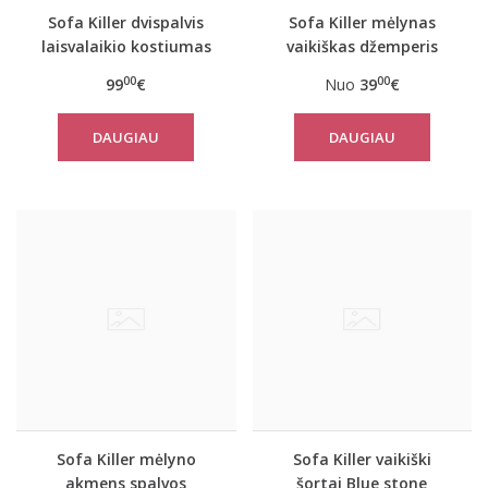
Sofa Killer dvispalvis
Sofa Killer mėlynas
laisvalaikio kostiumas
vaikiškas džemperis
OLIVE&SAND su šortais
Blue Stone
00
00
99
€
Nuo
39
€
DAUGIAU
DAUGIAU
Sofa Killer mėlyno
Sofa Killer vaikiški
akmens spalvos
šortai Blue stone