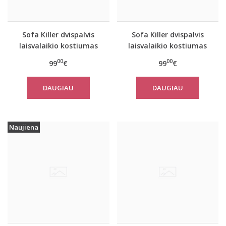
Sofa Killer dvispalvis
Sofa Killer dvispalvis
laisvalaikio kostiumas
laisvalaikio kostiumas
PINK&SAND su šortais
PINK&BLUE su šortais
00
00
99
€
99
€
DAUGIAU
DAUGIAU
Naujiena