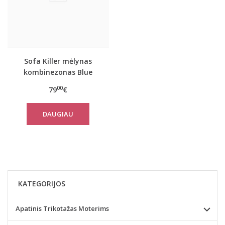
Sofa Killer mėlynas
kombinezonas Blue
Stone
00
79
€
DAUGIAU
KATEGORIJOS
Apatinis Trikotažas Moterims