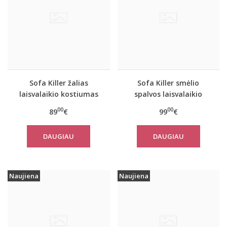
Sofa Killer žalias
Sofa Killer smėlio
laisvalaikio kostiumas
spalvos laisvalaikio
Olive su šortais
kostiumas SAND su
00
00
89
€
99
€
šortais
DAUGIAU
DAUGIAU
Naujiena
Naujiena