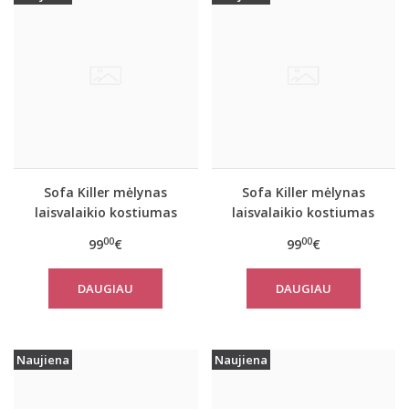
Sofa Killer mėlynas
Sofa Killer mėlynas
laisvalaikio kostiumas
laisvalaikio kostiumas
Blue Stone su šortais
Blue Stone su šortais
00
00
99
€
99
€
DAUGIAU
DAUGIAU
Naujiena
Naujiena