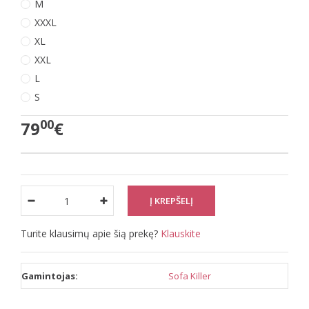
M
XXXL
XL
XXL
L
S
00
79
€
Turite klausimų apie šią prekę?
Klauskite
Gamintojas:
Sofa Killer