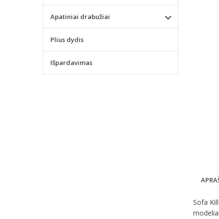
Apatiniai drabužiai
Plius dydis
Išpardavimas
APRA
Sofa Kil
modeliai