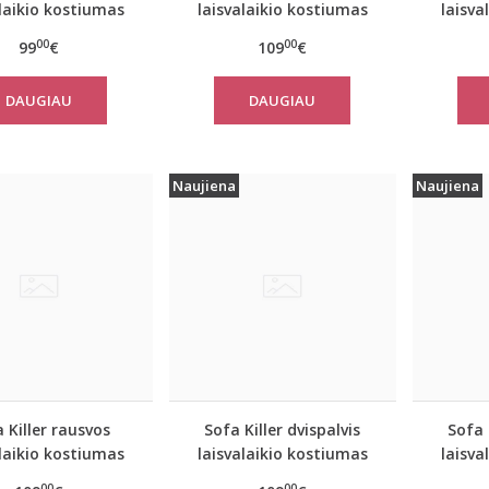
alaikio kostiumas
laisvalaikio kostiumas
laisva
ve su kelnėmis
Olive su kelnėmis
SAN
00
00
99
€
109
€
DAUGIAU
DAUGIAU
Naujiena
Naujiena
 Killer rausvos
Sofa Killer dvispalvis
Sofa 
alaikio kostiumas
laisvalaikio kostiumas
laisva
K su kelnėmis
PINK&SAND su kelnėmis
PINK&B
00
00