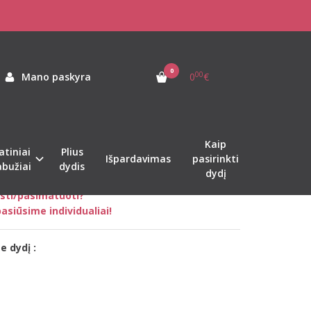
os laisvalaikio kostiumas PINK su šortais
KIO KOSTIUMAS PINK SU
0
00
Mano paskyra
0
€
as:
sk-pink-set-shorts
ekis:
Sandėlyje
Kaip
atiniai
Plius
Išpardavimas
pasirinkti
abužiai
dydis
dydį
nkti tinkamą dydį?
sti/pasimatuoti?
asiūsime individualiai!
e dydį :