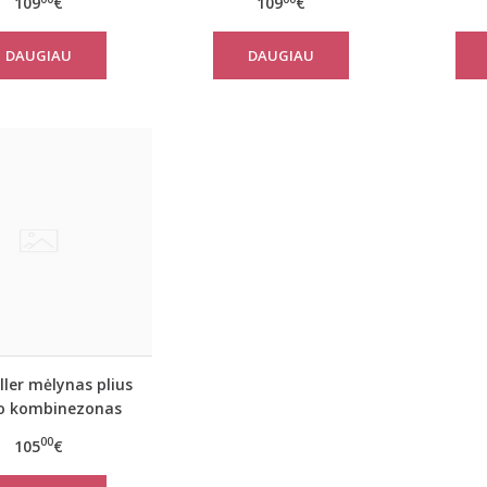
109
€
109
€
DAUGIAU
DAUGIAU
ller mėlynas plius
o kombinezonas
Blue Stone
00
105
€