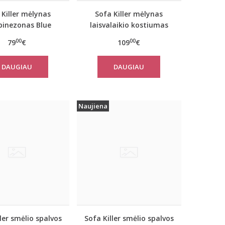
 Killer mėlynas
Sofa Killer mėlynas
inezonas Blue
laisvalaikio kostiumas
Stone
Blue Stone su kelnėmis
00
00
79
€
109
€
DAUGIAU
DAUGIAU
Naujiena
ler smėlio spalvos
Sofa Killer smėlio spalvos