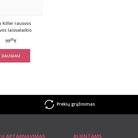
 Killer rausvos
vos laisvalaikio
tiumas PINK su
00
99
€
šortais
DAUGIAU
Prekių grąžinimas
TŲ APTARNAVIMAS
KLIENTAMS