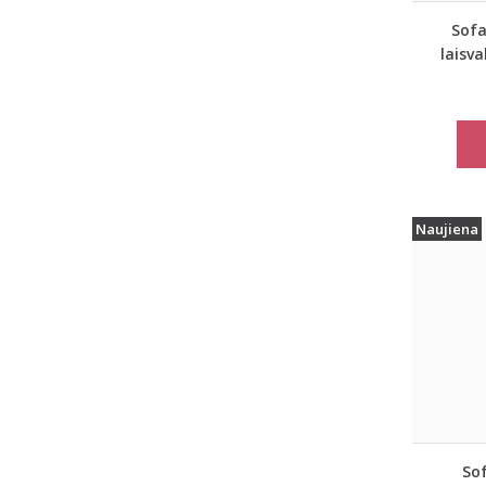
Sofa
laisv
Blue S
Naujiena
Sof