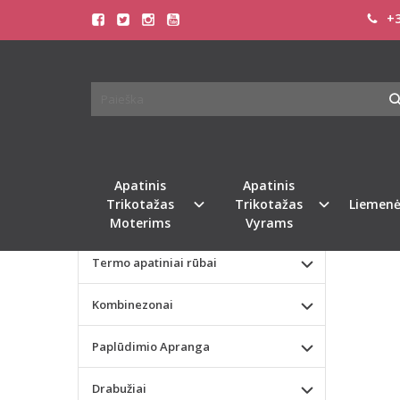
+3
Pagrindinis
KATEGORIJOS
SOFA 
Apatinis Trikotažas Moterims
ŠORT
Apatinis Trikotažas Vyrams
Naujie
Valentino dienos dovana
Apatinis
Apatinis
Trikotažas
Trikotažas
Liemenė
Liemenėlės
Moterims
Vyrams
Termo apatiniai rūbai
Kombinezonai
Paplūdimio Apranga
Drabužiai