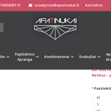
7065828115
uzsakymai@apatinukai.lt
Kontaktai
Drabužiai
Sportiniai Kostiumai moterims
Sofa Killer rausvos spalv
KILLER RAUSVOS SPALVOS LAISVALAI
AIS
Prekės kod
na
Turimas ki
Paplūdimio
Ap
lės
Kombinezonai
Drabužiai
Apranga
dr
Kaip išsiri
Kur mus ra
Netikus - p
Pasirinkit
M
S
XS