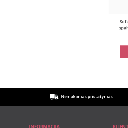
Sofa
spal
kos
Nemokamas pristatymas
INFORMACIJA
KLIEN