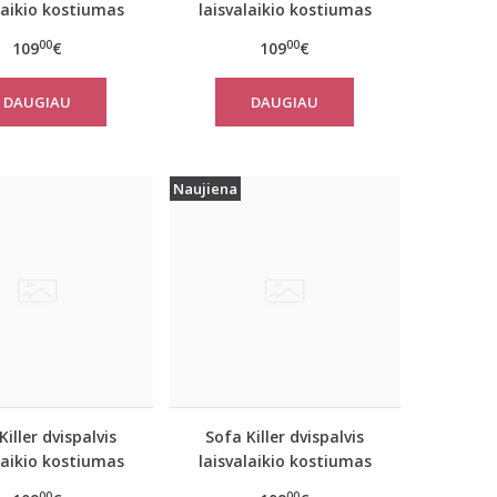
laikio kostiumas
laisvalaikio kostiumas
D su kelnėmis
SAND su kelnėmis
00
00
109
€
109
€
DAUGIAU
DAUGIAU
Naujiena
Killer dvispalvis
Sofa Killer dvispalvis
laikio kostiumas
laisvalaikio kostiumas
LUE su kelnėmis
OLIVE&SAND su kelnėmis
00
00