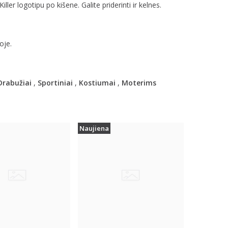
iller logotipu po kišene. Galite priderinti ir kelnes.
oje.
Drabužiai
,
Sportiniai
,
Kostiumai
,
Moterims
Naujiena