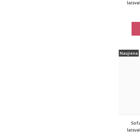
laisv
Oli
Naujiena
Sofa
laisv
PIN