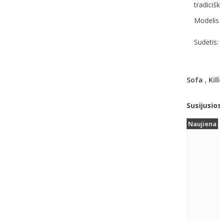
tradicišk
Modelis 
Sudėtis:
Sofa
,
Kill
Susijusio
Naujiena