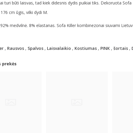
ai turi būti laisvas, tad kiek didesnis dydis puikiai tiks. Dekoruota Sofa K
176 cm ūgis, vilki dydi M.
 92% medvilnė. 8% elastanas. Sofa Killer kombinezonai siuvami Lietuv
er
,
Rausvos
,
Spalvos
,
Laisvalaikio
,
Kostiumas
,
PINK
,
šortais
,
s prekės