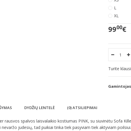
L
XL
00
99
€
Turite klau
Gamintojas
ŠYMAS
DYDŽIŲ LENTELĖ
(0) ATSILIEPIMAI
ler rausvos spalvos laisvalaikio kostiumas PINK, su siuvinėtu Sofa Kille
 nevaržo judesių, tad puikiai tinka tiek pasyviam tiek aktyviam poilsiui.