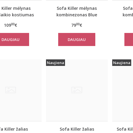
 Killer mėlynas
Sofa Killer mėlynas
Sofa
alaikio kostiumas
kombinezonas Blue
komb
tone su kelnėmis
Stone
00
00
109
€
79
€
DAUGIAU
DAUGIAU
Naujiena
Naujiena
a Killer žalias
Sofa Killer žalias
Sofa Kil