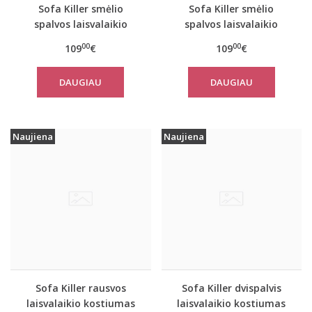
Sofa Killer smėlio
Sofa Killer smėlio
spalvos laisvalaikio
spalvos laisvalaikio
kostiumas SAND su
kostiumas SAND su
00
00
109
€
109
€
kelnėmis
kelnėmis
DAUGIAU
DAUGIAU
Naujiena
Naujiena
Sofa Killer rausvos
Sofa Killer dvispalvis
laisvalaikio kostiumas
laisvalaikio kostiumas