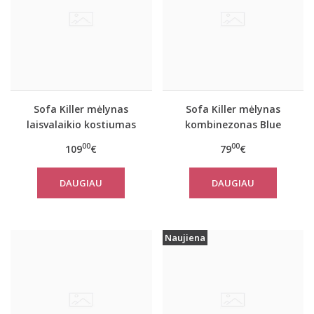
Sofa Killer mėlynas
Sofa Killer mėlynas
laisvalaikio kostiumas
kombinezonas Blue
Blue Stone su kelnėmis
Stone
00
00
109
€
79
€
DAUGIAU
DAUGIAU
Naujiena