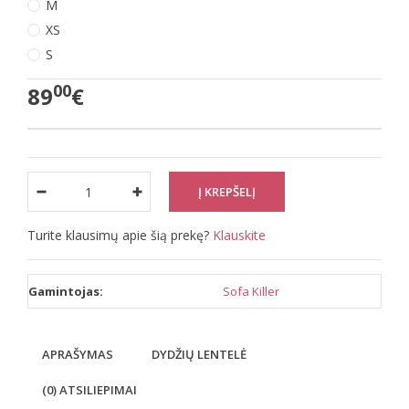
M
XS
S
00
89
€
Turite klausimų apie šią prekę?
Klauskite
Gamintojas:
Sofa Killer
APRAŠYMAS
DYDŽIŲ LENTELĖ
(0) ATSILIEPIMAI