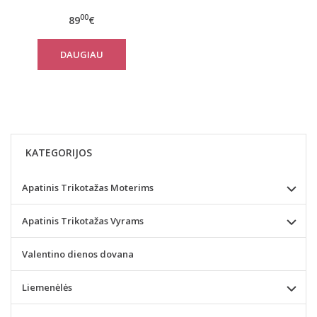
Olive su šortais
00
89
€
DAUGIAU
KATEGORIJOS
Apatinis Trikotažas Moterims
Apatinis Trikotažas Vyrams
Valentino dienos dovana
Liemenėlės