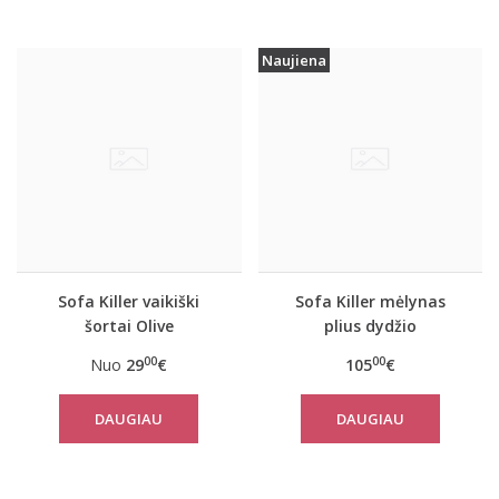
Naujiena
Sofa Killer vaikiški
Sofa Killer mėlynas
šortai Olive
plius dydžio
kombinezonas Blue
00
00
Nuo
29
€
105
€
Stone
DAUGIAU
DAUGIAU