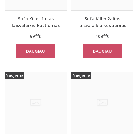
Sofa Killer žalias
Sofa Killer žalias
laisvalaikio kostiumas
laisvalaikio kostiumas
Olive su kelnėmis
Olive su kelnėmis
00
00
99
€
109
€
DAUGIAU
DAUGIAU
Naujiena
Naujiena