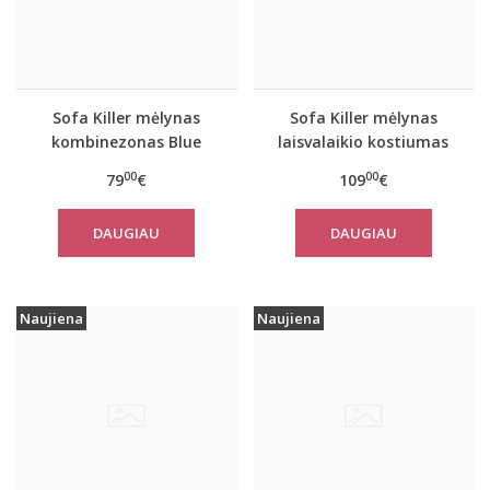
Sofa Killer mėlynas
Sofa Killer mėlynas
kombinezonas Blue
laisvalaikio kostiumas
Stone
Blue Stone su kelnėmis
00
00
79
€
109
€
DAUGIAU
DAUGIAU
Naujiena
Naujiena