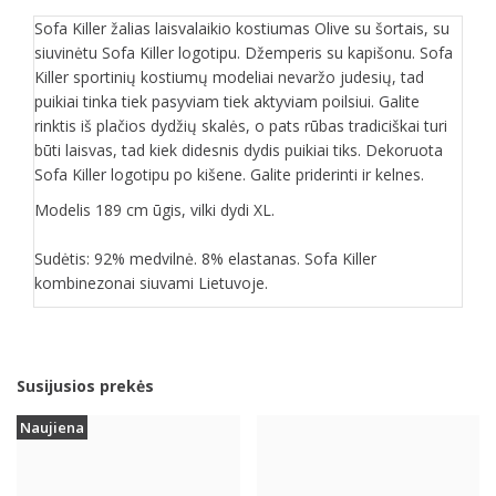
Sofa Killer žalias laisvalaikio kostiumas Olive su šortais, su
siuvinėtu Sofa Killer logotipu. Džemperis su kapišonu. Sofa
Killer sportinių kostiumų modeliai nevaržo judesių, tad
puikiai tinka tiek pasyviam tiek aktyviam poilsiui. Galite
rinktis iš plačios dydžių skalės, o pats rūbas tradiciškai turi
būti laisvas, tad kiek didesnis dydis puikiai tiks. Dekoruota
Sofa Killer logotipu po kišene. Galite priderinti ir kelnes.
Modelis 189 cm ūgis, vilki dydi XL.
Sudėtis: 92% medvilnė. 8% elastanas. Sofa Killer
kombinezonai siuvami Lietuvoje.
Susijusios prekės
Naujiena