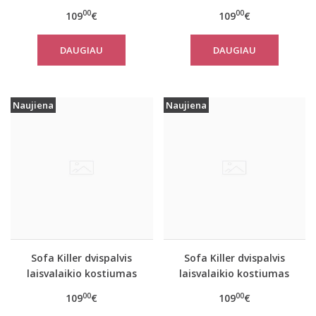
PINK su kelnėmis
PINK&SAND su kelnėmis
00
00
109
€
109
€
DAUGIAU
DAUGIAU
Naujiena
Naujiena
Sofa Killer dvispalvis
Sofa Killer dvispalvis
laisvalaikio kostiumas
laisvalaikio kostiumas
PINK&BLUE su kelnėmis
OLIVE&SAND su
00
00
109
€
109
€
kelnėmis