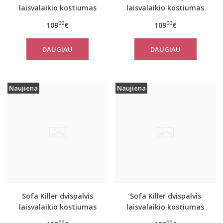
laisvalaikio kostiumas
laisvalaikio kostiumas
PINK su kelnėmis
PINK&SAND su kelnėmis
00
00
109
€
109
€
DAUGIAU
DAUGIAU
Naujiena
Naujiena
Sofa Killer dvispalvis
Sofa Killer dvispalvis
laisvalaikio kostiumas
laisvalaikio kostiumas
PINK&BLUE su kelnėmis
OLIVE&SAND su
00
00