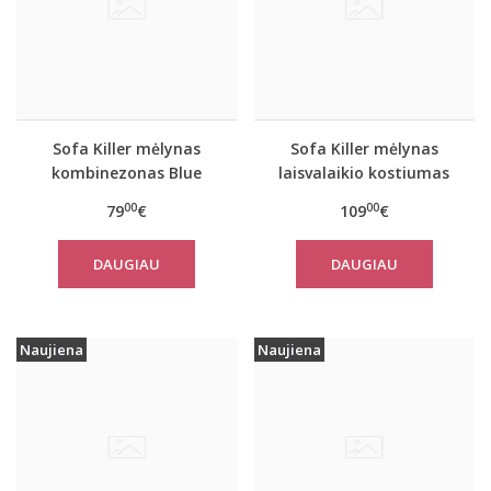
Sofa Killer mėlynas
Sofa Killer mėlynas
kombinezonas Blue
laisvalaikio kostiumas
Stone
Blue Stone su kelnėmis
00
00
79
€
109
€
DAUGIAU
DAUGIAU
Naujiena
Naujiena