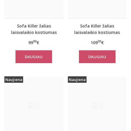
Sofa Killer žalias
Sofa Killer žalias
laisvalaikio kostiumas
laisvalaikio kostiumas
Olive su kelnėmis
Olive su kelnėmis
00
00
99
€
109
€
DAUGIAU
DAUGIAU
Naujiena
Naujiena