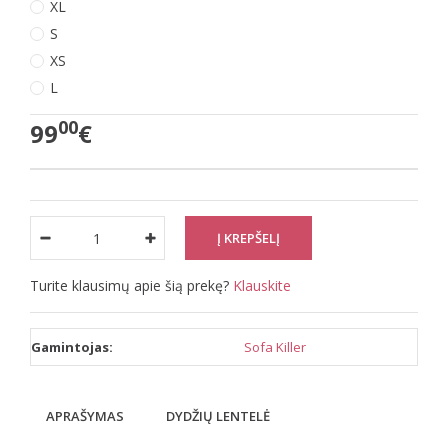
XL
S
XS
L
00
99
€
Turite klausimų apie šią prekę?
Klauskite
Gamintojas:
Sofa Killer
APRAŠYMAS
DYDŽIŲ LENTELĖ