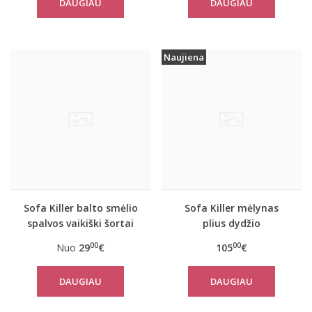
DAUGIAU
DAUGIAU
Naujiena
Sofa Killer balto smėlio
Sofa Killer mėlynas
spalvos vaikiški šortai
plius dydžio
White SAND
kombinezonas Blue
00
00
Nuo
29
€
105
€
Stone
DAUGIAU
DAUGIAU