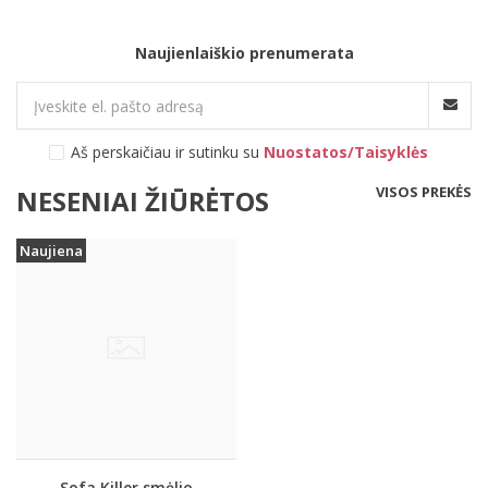
Naujienlaiškio prenumerata
Aš perskaičiau ir sutinku su
Nuostatos/Taisyklės
VISOS PREKĖS
NESENIAI ŽIŪRĖTOS
Naujiena
Sofa Killer smėlio