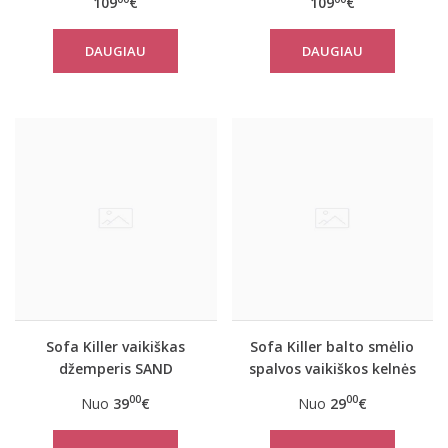
109
€
109
€
kelnėmis
DAUGIAU
DAUGIAU
Sofa Killer vaikiškas
Sofa Killer balto smėlio
džemperis SAND
spalvos vaikiškos kelnės
White Sand
00
00
Nuo
39
€
Nuo
29
€