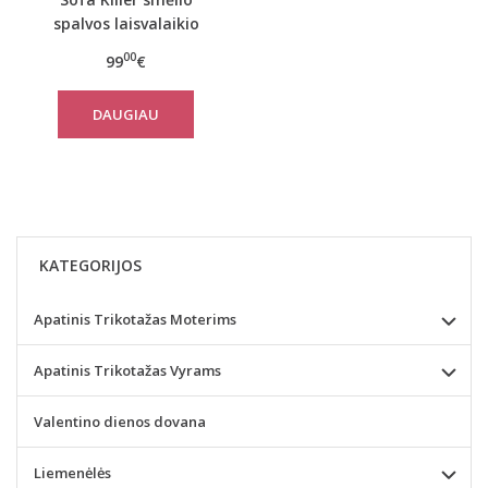
spalvos laisvalaikio
kostiumas SAND su
00
99
€
šortais
DAUGIAU
KATEGORIJOS
Apatinis Trikotažas Moterims
Apatinis Trikotažas Vyrams
Valentino dienos dovana
Liemenėlės