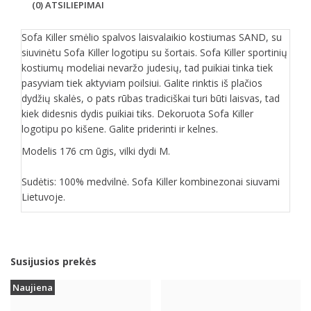
(0) ATSILIEPIMAI
Sofa Killer smėlio spalvos laisvalaikio kostiumas SAND, su
siuvinėtu Sofa Killer logotipu su šortais. Sofa Killer sportinių
kostiumų modeliai nevaržo judesių, tad puikiai tinka tiek
pasyviam tiek aktyviam poilsiui. Galite rinktis iš plačios
dydžių skalės, o pats rūbas tradiciškai turi būti laisvas, tad
kiek didesnis dydis puikiai tiks. Dekoruota Sofa Killer
logotipu po kišene. Galite priderinti ir kelnes.
Modelis 176 cm ūgis, vilki dydi M.
Sudėtis: 100% medvilnė. Sofa Killer kombinezonai siuvami
Lietuvoje.
Susijusios prekės
Naujiena