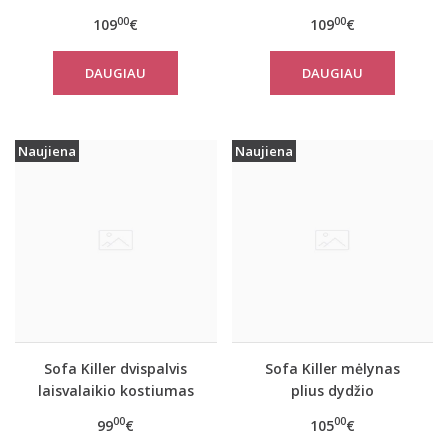
PINK&BLUE su kelnėmis
OLIVE&SAND su
00
00
109
€
109
€
kelnėmis
DAUGIAU
DAUGIAU
Naujiena
Naujiena
Sofa Killer dvispalvis
Sofa Killer mėlynas
laisvalaikio kostiumas
plius dydžio
OLIVE&SAND su šortais
kombinezonas Blue
00
00
99
€
105
€
Stone