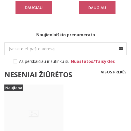
DAUGIAU
DAUGIAU
Naujienlaiškio prenumerata
Aš perskaičiau ir sutinku su
Nuostatos/Taisyklės
VISOS PREKĖS
NESENIAI ŽIŪRĖTOS
Naujiena