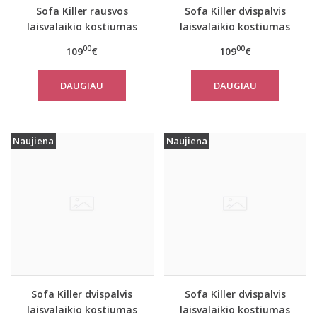
Sofa Killer rausvos
Sofa Killer dvispalvis
laisvalaikio kostiumas
laisvalaikio kostiumas
PINK su kelnėmis
PINK&SAND su kelnėmis
00
00
109
€
109
€
DAUGIAU
DAUGIAU
Naujiena
Naujiena
Sofa Killer dvispalvis
Sofa Killer dvispalvis
laisvalaikio kostiumas
laisvalaikio kostiumas