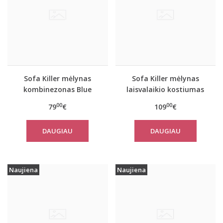
Sofa Killer mėlynas
Sofa Killer mėlynas
kombinezonas Blue
laisvalaikio kostiumas
Stone
Blue Stone su kelnėmis
00
00
79
€
109
€
DAUGIAU
DAUGIAU
Naujiena
Naujiena