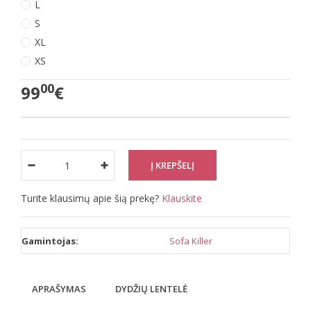
L
S
XL
XS
00
99
€
Turite klausimų apie šią prekę?
Klauskite
Gamintojas:
Sofa Killer
APRAŠYMAS
DYDŽIŲ LENTELĖ