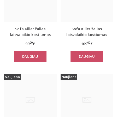
Sofa Killer žalias
Sofa Killer žalias
laisvalaikio kostiumas
laisvalaikio kostiumas
Olive su kelnėmis
Olive su kelnėmis
00
00
99
€
109
€
DAUGIAU
DAUGIAU
Naujiena
Naujiena