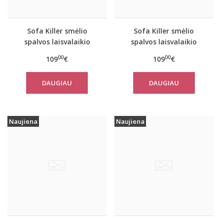
Sofa Killer smėlio
Sofa Killer smėlio
spalvos laisvalaikio
spalvos laisvalaikio
kostiumas SAND su
kostiumas SAND su
00
00
109
€
109
€
kelnėmis
kelnėmis
DAUGIAU
DAUGIAU
Naujiena
Naujiena