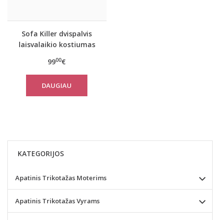
Sofa Killer dvispalvis
laisvalaikio kostiumas
PINK&SAND su šortais
00
99
€
DAUGIAU
KATEGORIJOS
Apatinis Trikotažas Moterims
Apatinis Trikotažas Vyrams