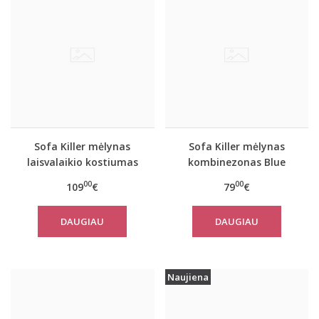
Sofa Killer mėlynas
Sofa Killer mėlynas
laisvalaikio kostiumas
kombinezonas Blue
Blue Stone su kelnėmis
Stone
00
00
109
€
79
€
DAUGIAU
DAUGIAU
Naujiena