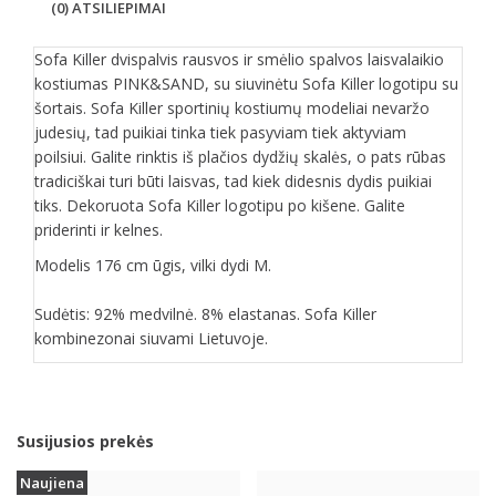
(0) ATSILIEPIMAI
Sofa Killer dvispalvis rausvos ir smėlio spalvos laisvalaikio
kostiumas PINK&SAND, su siuvinėtu Sofa Killer logotipu su
šortais. Sofa Killer sportinių kostiumų modeliai nevaržo
judesių, tad puikiai tinka tiek pasyviam tiek aktyviam
poilsiui. Galite rinktis iš plačios dydžių skalės, o pats rūbas
tradiciškai turi būti laisvas, tad kiek didesnis dydis puikiai
tiks. Dekoruota Sofa Killer logotipu po kišene. Galite
priderinti ir kelnes.
Modelis 176 cm ūgis, vilki dydi M.
Sudėtis: 92% medvilnė. 8% elastanas. Sofa Killer
kombinezonai siuvami Lietuvoje.
Susijusios prekės
Naujiena