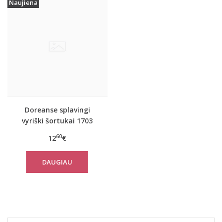
Naujiena
Doreanse splavingi
vyriški šortukai 1703
60
12
€
DAUGIAU