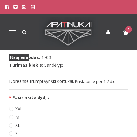
Pagrindinis
Apatinis Trikotažas Vyrams
Šortukai Vyrams
Doreanse splavingi vyriški šortukai 1703
DOREANSE SPLAVINGI VYRIŠKI
0
Navigacija
ŠORTUKAI 1703
Prekės kodas:
Naujiena
1703
Turimas kiekis:
Sandėlyje
Doreanse trumpi vyriški šortukai.
Pristatome per 1-2 d.d.
Pasirinkite dydį :
XXL
M
XL
S