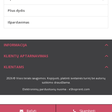
Plius dydis
Išpardavimas
INFORMACIJA
KLIENTŲ APTARNAVIMAS
KLIENTAMS
2026 © Visos teisės saugomos. Kopijuoti, platinti svetainės turinį be autorių
sutikimo draudžiama.
Elektroninių parduotuvių nuoma
-
eShoprent.com
Rašyti
Skambinti