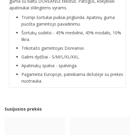
guma su baltu DOREANSE tekstus. Patogūs, kokybiški
apatinukai stilingiems vyrams.
Trumpi šortukai puikiai priglunda. Apatinių guma
puošta gamintojo pavadinimu.
Šortukų sudėtis - 45% medvilnė, 45% modalis, 10%
likra.
Trikotažo gamintojas Doreanse.
Galimi dydžiai - S/M/L/XL/XXL.
Apatinukų spalva - spalvinga.
Pagaminta Europoje, pateikiama dežutėje su prekės
nuotrauka.
Susijusios prekės