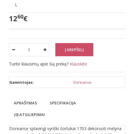
L
60
12
€
Turite klausimų apie šią prekę?
Klauskite
Gamintojas:
Doreanse
APRAŠYMAS
SPECIFIKACIJA
(0) ATSILIEPIMAI
Doreanse splavingi vyriški šortukai 1703 dekoruoti mėlyna