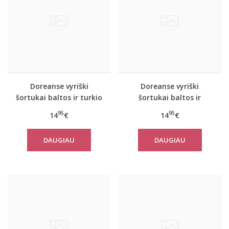
Doreanse vyriški
Doreanse vyriški
šortukai baltos ir turkio
šortukai baltos ir
spalvos 1711
raudonos spalvos 1711
95
95
14
€
14
€
DAUGIAU
DAUGIAU