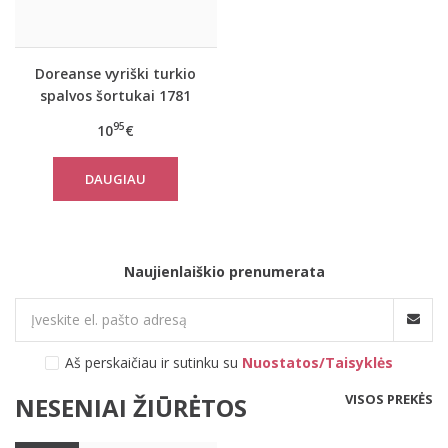
Doreanse vyriški turkio
spalvos šortukai 1781
95
10
€
DAUGIAU
Naujienlaiškio prenumerata
Aš perskaičiau ir sutinku su
Nuostatos/Taisyklės
VISOS PREKĖS
NESENIAI ŽIŪRĖTOS