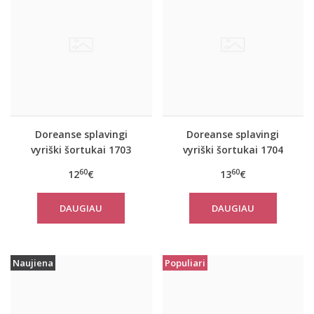
Doreanse splavingi
Doreanse splavingi
vyriški šortukai 1703
vyriški šortukai 1704
60
60
12
€
13
€
DAUGIAU
DAUGIAU
Naujiena
Populiari