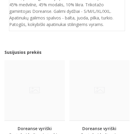
45% medvilnė, 45% modalis, 10% likra. Trikotažo
gamintojas Doreanse. Galimi dydžiai - S/M/L/XL/XXL.
Apatinukų galimos spalvos - balta, juoda, pilka, turkio.
Patogūs, kokybiški apatinukai stilingiems vyrams.
Susijusios prekės
Doreanse vyriški
Doreanse vyriški