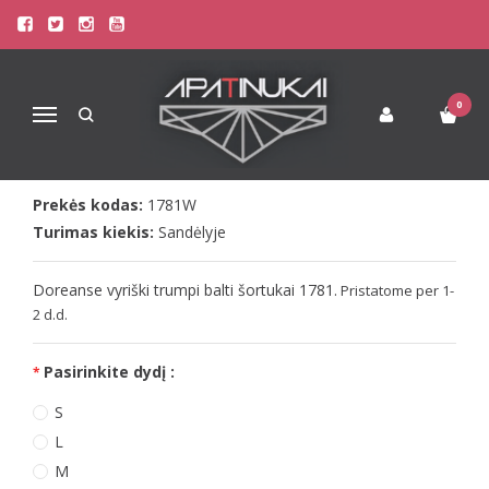
Pagrindinis
Apatinis Trikotažas Vyrams
Šortukai Vyrams
Doreanse vyriški balti šortukai 1781
DOREANSE VYRIŠKI BALTI
0
Navigacija
ŠORTUKAI 1781
Prekės kodas:
1781W
Turimas kiekis:
Sandėlyje
Doreanse vyriški trumpi balti šortukai 1781.
Pristatome per 1-
2 d.d.
Pasirinkite dydį :
S
L
M