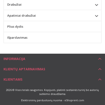
Drabužiai
Apatiniai drabužiai
Plius dydis
Išpardavimas
INFORMACIJA
KLIENTŲ APTARNAVIMAS
KLIENTAMS
2026 © Visos teisės saugomos. Kopijuoti, platinti svetainės turinį be autorių
sutikimo draudžiama.
Elektroninių parduotuvių nuoma
-
eShoprent.com