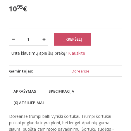
95
10
€
Turite klausimų apie šią prekę?
Klauskite
Gamintojas:
Doreanse
APRAŠYMAS
SPECIFIKACIJA
(0) ATSILIEPIMAI
Doreanse trumpi balti vyriški šortukai. Trumpi šortukai
puikiai priglunda ir yra ploni, bei lengvi. Apatinių guma
siaura, puošta gamintojo pavadinimu. Šortukų sudėtis -