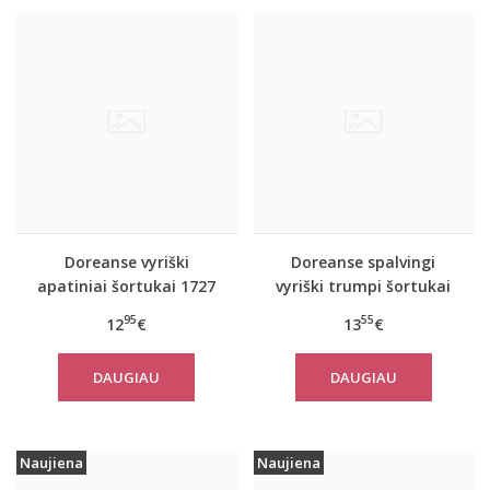
Doreanse vyriški
Doreanse spalvingi
apatiniai šortukai 1727
vyriški trumpi šortukai
1862
95
55
12
€
13
€
DAUGIAU
DAUGIAU
Naujiena
Naujiena