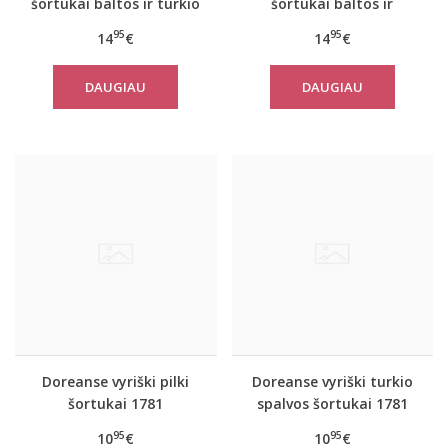
šortukai baltos ir turkio
šortukai baltos ir
spalvos 1711
raudonos spalvos 1711
95
95
14
€
14
€
DAUGIAU
DAUGIAU
Doreanse vyriški pilki
Doreanse vyriški turkio
šortukai 1781
spalvos šortukai 1781
95
95
10
€
10
€