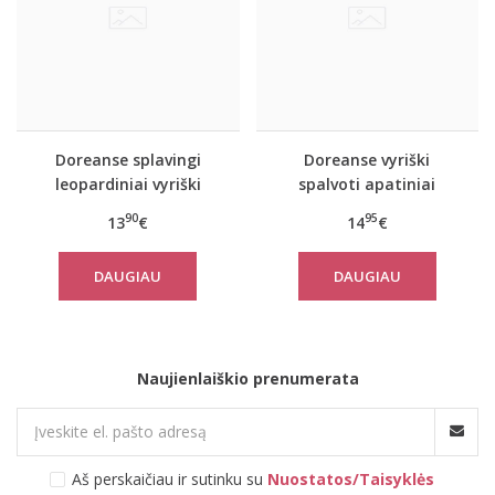
Doreanse splavingi
Doreanse vyriški
leopardiniai vyriški
spalvoti apatiniai
šortukai 1801
šortukai 1714
90
95
13
€
14
€
DAUGIAU
DAUGIAU
Naujienlaiškio prenumerata
Aš perskaičiau ir sutinku su
Nuostatos/Taisyklės