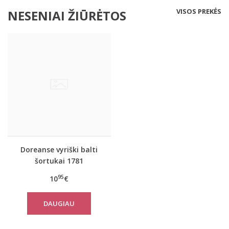
VISOS PREKĖS
NESENIAI ŽIŪRĖTOS
Doreanse vyriški balti
šortukai 1781
95
10
€
DAUGIAU