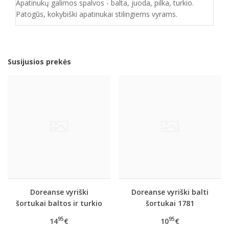
Apatinukų galimos spalvos - balta, juoda, pilka, turkio.
Patogūs, kokybiški apatinukai stilingiems vyrams.
Susijusios prekės
Doreanse vyriški
Doreanse vyriški balti
šortukai baltos ir turkio
šortukai 1781
spalvos 1711
95
95
14
€
10
€