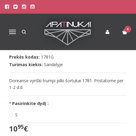
Pagrindinis
Apatinis Trikotažas Vyrams
Šortukai Vyrams
Doreanse vyriški pilki šortukai 1781
DOREANSE VYRIŠKI PILKI ŠORTUKAI
0
Navigacija
1781
Prekės kodas:
1781G
Turimas kiekis:
Sandėlyje
Doreanse vyriški trumpi pilki šortukai 1781. Pristatome per
1-2 d.d.
Pasirinkite dydį :
S
95
10
€