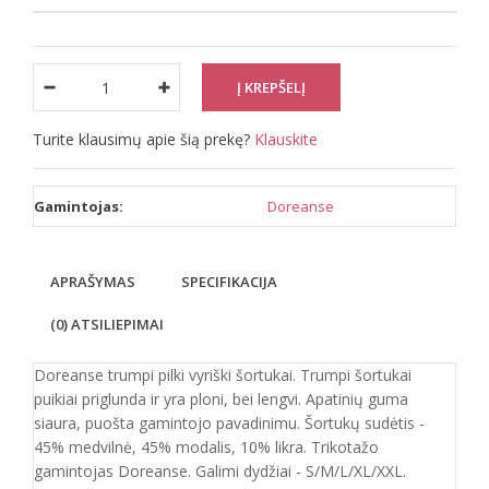
Turite klausimų apie šią prekę?
Klauskite
Gamintojas:
Doreanse
APRAŠYMAS
SPECIFIKACIJA
(0) ATSILIEPIMAI
Doreanse trumpi pilki vyriški šortukai. Trumpi šortukai
puikiai priglunda ir yra ploni, bei lengvi. Apatinių guma
siaura, puošta gamintojo pavadinimu. Šortukų sudėtis -
45% medvilnė, 45% modalis, 10% likra. Trikotažo
gamintojas Doreanse. Galimi dydžiai - S/M/L/XL/XXL.