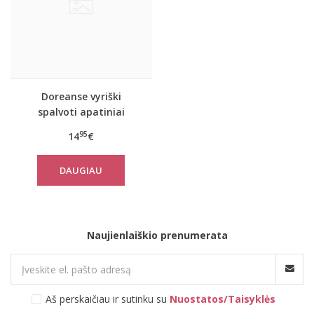
Doreanse vyriški
spalvoti apatiniai
šortukai 1714
95
14
€
DAUGIAU
Naujienlaiškio prenumerata
Aš perskaičiau ir sutinku su
Nuostatos/Taisyklės