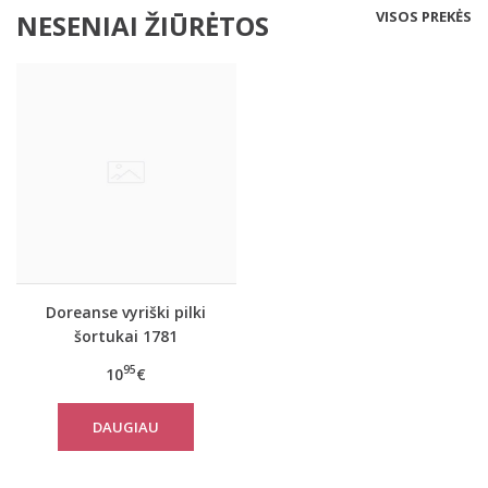
VISOS PREKĖS
NESENIAI ŽIŪRĖTOS
Doreanse vyriški pilki
šortukai 1781
95
10
€
DAUGIAU