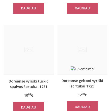
DAUGIAU
DAUGIAU
Doreanse geltoni vyriški
Doreanse vyriški turkio
šortukai 1725
spalvos šortukai 1781
60
12
€
95
10
€
DAUGIAU
DAUGIAU