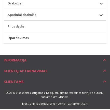
Drabužiai
Apatiniai drabužiai
Plius dydis
Išpardavimas
INFORMACIJA
KLIENTŲ APTARNAVIMAS
KLIENTAMS
2026 © Visos teisės saugomos. Kopijuoti, platinti svetainės turinį be autorių
sutikimo draudžiama.
Elektroninių parduotuvių nuoma
-
eShoprent.com