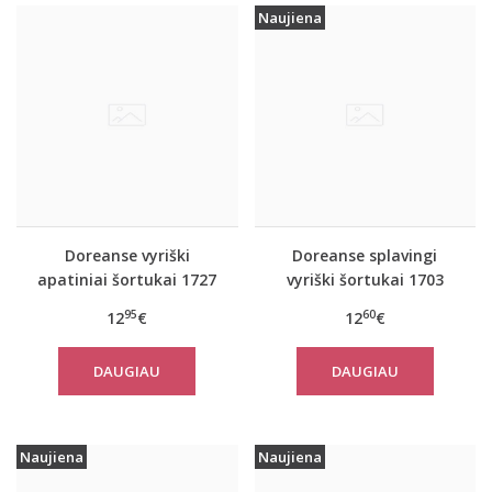
Naujiena
Doreanse vyriški
Doreanse splavingi
apatiniai šortukai 1727
vyriški šortukai 1703
95
60
12
€
12
€
DAUGIAU
DAUGIAU
Naujiena
Naujiena