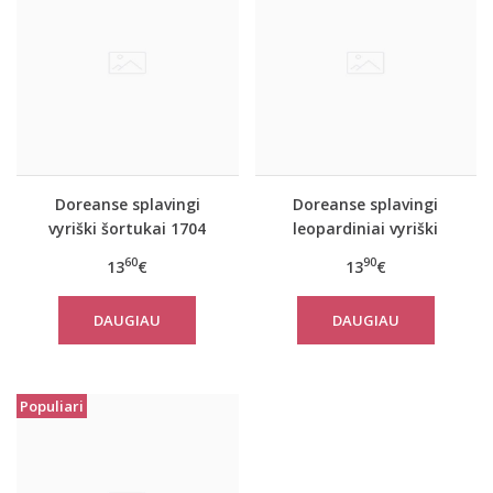
Doreanse splavingi
Doreanse splavingi
vyriški šortukai 1704
leopardiniai vyriški
šortukai 1801
60
90
13
€
13
€
DAUGIAU
DAUGIAU
Populiari