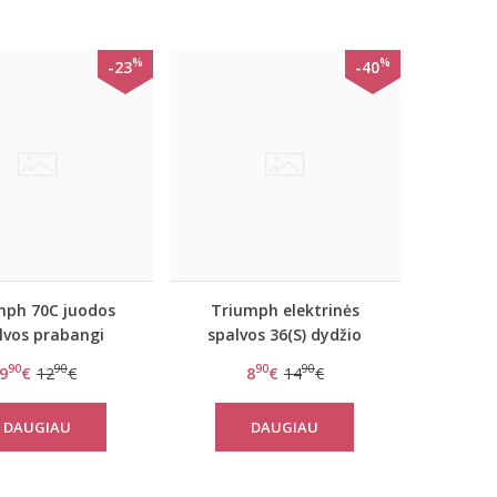
%
%
-23
-40
mph 70C juodos
Triumph elektrinės
lvos prabangi
spalvos 36(S) dydžio
iuota liemenėlė
kelnaitės Amourette
90
90
90
90
9
€
12
€
8
€
14
€
ic Essence W02
Spotlight Hipster
DAUGIAU
DAUGIAU