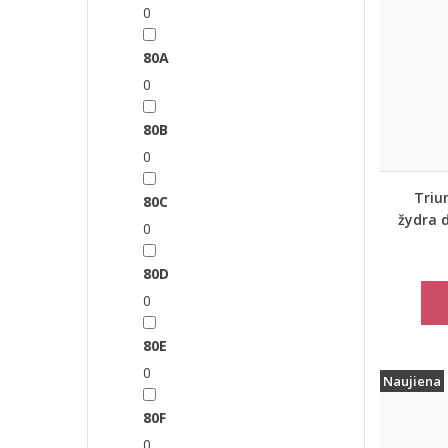
0
80A
0
80B
0
Triu
80C
žydra 
0
Miss
80D
0
80E
0
Naujiena
80F
0