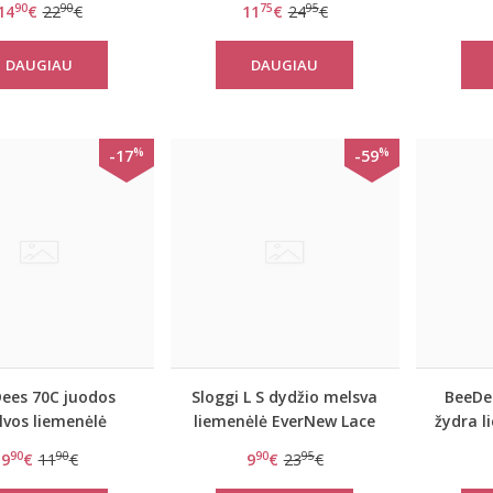
90
90
75
95
14
€
22
€
11
€
24
€
DAUGIAU
DAUGIAU
%
%
-17
-59
ees 70C juodos
Sloggi L S dydžio melsva
BeeDe
lvos liemenėlė
liemenėlė EverNew Lace
žydra l
MicroFun N
Top
90
90
90
95
9
€
11
€
9
€
23
€