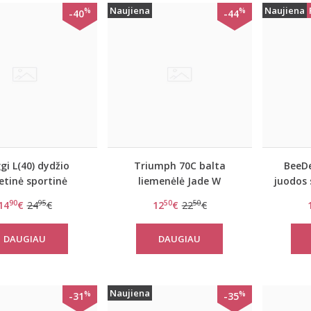
Naujiena
Naujiena
%
%
-40
-44
gi L(40) dydžio
Triumph 70C balta
BeeDe
letinė sportinė
liemenėlė Jade W
juodos 
nėlė women mOwe
Lov
90
95
50
50
14
€
24
€
12
€
22
€
Flow Top 1
DAUGIAU
DAUGIAU
Naujiena
%
%
-31
-35