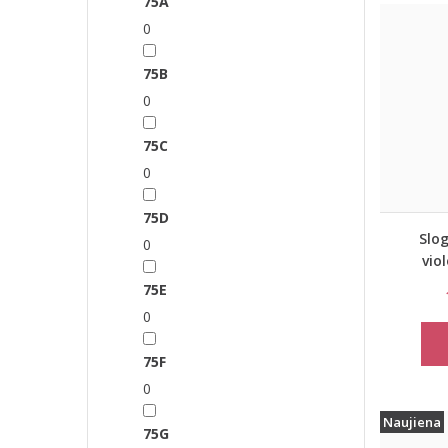
75A
0
75B
0
75C
0
75D
Slog
0
vio
lieme
75E
0
75F
0
Naujiena
75G