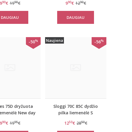
90
90
90
90
9
€
19
€
9
€
12
€
DAUGIAU
DAUGIAU
Naujiena
%
%
-50
-56
es 75D dryžuota
Sloggi 70C 85C dydžio
iemenėlė New day
pilka liemenėlė S
WHPM
Serenity P
90
95
50
50
9
€
19
€
12
€
28
€