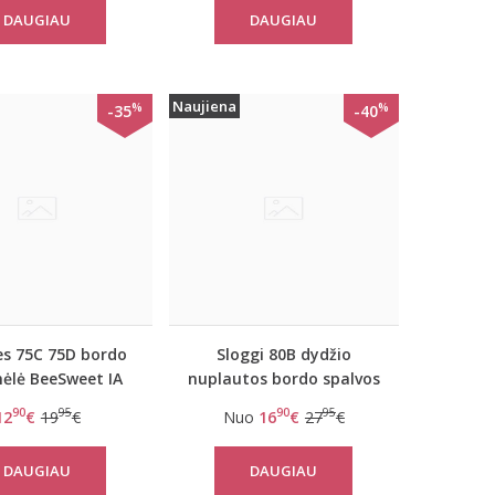
DAUGIAU
DAUGIAU
Naujiena
%
%
-35
-40
s 75C 75D bordo
Sloggi 80B dydžio
nėlė BeeSweet IA
nuplautos bordo spalvos
7160 W
sportinė liemenėlė
90
95
90
95
12
€
19
€
Nuo
16
€
27
€
Women mOwe Flow WHP
DAUGIAU
DAUGIAU