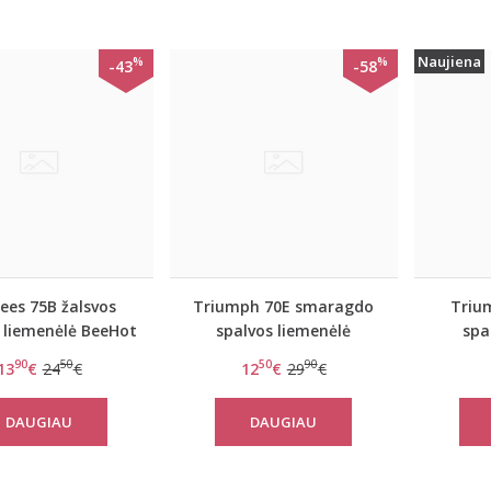
Naujiena
%
%
-43
-58
ees 75B žalsvos
Triumph 70E smaragdo
Triu
 liemenėlė BeeHot
spalvos liemenėlė
spa
IA 9170 P
Amourette Spotlight
nerin
90
50
50
90
13
€
24
€
12
€
29
€
WHP
Icon
DAUGIAU
DAUGIAU