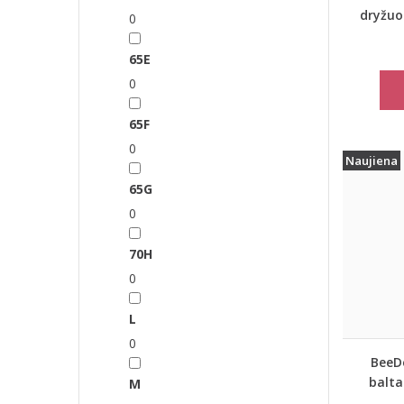
dryžuo
0
65E
0
65F
0
Naujiena
65G
0
70H
0
L
0
BeeD
balta
M
L