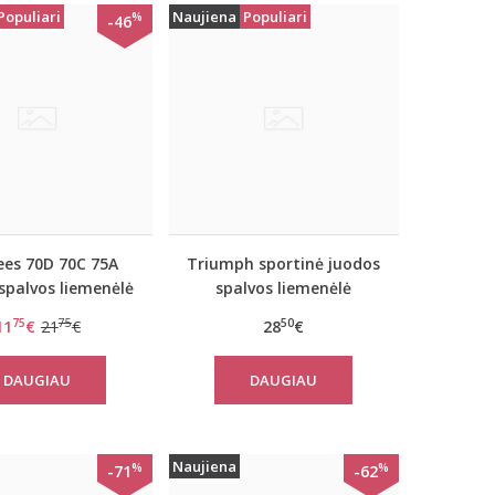
Populiari
Naujiena
Populiari
%
-46
es 70D 70C 75A
Triumph sportinė juodos
spalvos liemenėlė
spalvos liemenėlė
ely day WHPM
Triaction Ultimate N
75
75
50
11
€
21
€
28
€
DAUGIAU
DAUGIAU
Naujiena
%
%
-71
-62