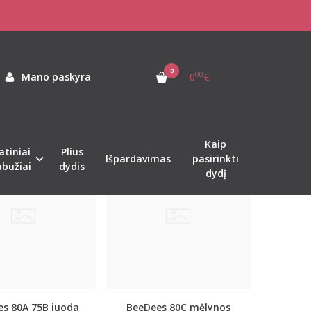
0
00
Mano paskyra
0
€
Kaip
atiniai
Plius
%
%
-50
-17
Išpardavimas
pasirinkti
abužiai
dydis
dydį
s 80A 75B juoda
BeeDees 80C mėlynos