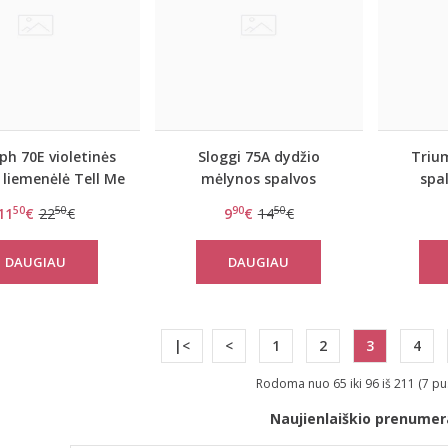
h 70E violetinės
Sloggi 75A dydžio
Triu
 liemenėlė Tell Me
mėlynos spalvos
spa
WHPM
liemenėlė EverNew Lace
End
50
50
90
50
11
€
22
€
9
€
14
€
N
DAUGIAU
DAUGIAU
|<
<
1
2
3
4
Rodoma nuo 65 iki 96 iš 211 (7 pu
Naujienlaiškio prenumer