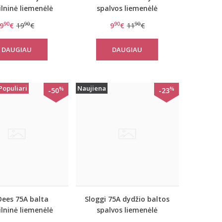
lninė liemenėlė
spalvos liemenėlė
Rock,n,Roll
MicroFun N
90
90
90
90
9
€
19
€
9
€
11
€
DAUGIAU
DAUGIAU
Populiari
Naujiena
%
%
-50
-23
ees 75A balta
Sloggi 75A dydžio baltos
lninė liemenėlė
spalvos liemenėlė
ock,n,Roll R
Romance N