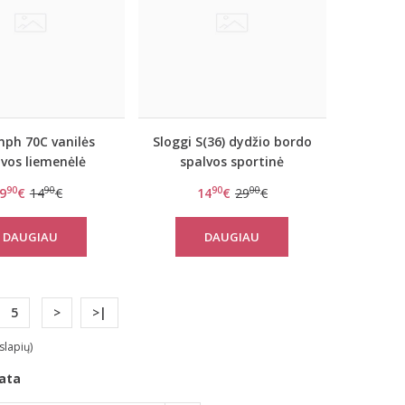
mph 70C vanilės
Sloggi S(36) dydžio bordo
lvos liemenėlė
spalvos sportinė
less Passion W
liemenėlė women mOwe
90
90
90
00
9
€
14
€
14
€
29
€
Flow Top 1
DAUGIAU
DAUGIAU
5
>
>|
slapių)
ata