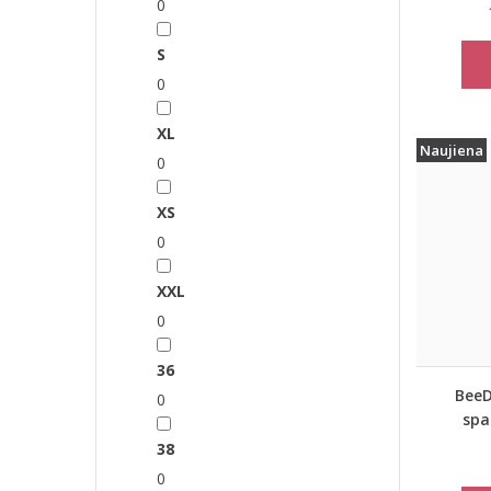
0
S
0
XL
Naujiena
0
XS
0
XXL
0
36
BeeD
0
spa
38
0