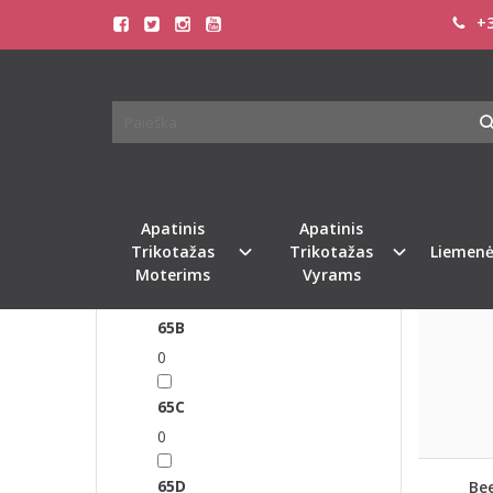
+3
TRIU
FILTRAS
Pagrindinis
Pasirinkite dydį
1
0
Apatinis
Apatinis
2
Trikotažas
Trikotažas
Liemenė
Moterims
Vyrams
0
65B
0
65C
0
65D
Be