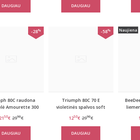
DAUGIAU
DAUGIAU
Naujiena
%
%
-28
-58
ph 80C raudona
Triumph 80C 70 E
BeeDee
ėlė Amourette 300
violetinės spalvos soft
lieme
Rococo W
liemenėlė Amourette 300
50
90
50
90
21
€
29
€
12
€
29
€
W
DAUGIAU
DAUGIAU