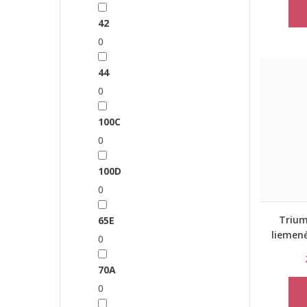
42
0
44
0
100C
0
100D
0
Trium
65E
liemen
0
70A
0