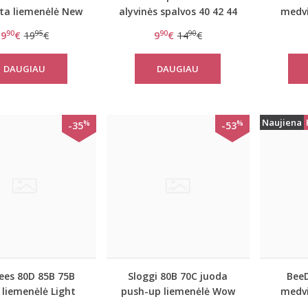
ta liemenėlė New
alyvinės spalvos 40 42 44
medvi
day WHPM
dydžio kelnaitės
90
95
90
90
9
€
19
€
9
€
14
€
Amourette Spotlight
Brazilian
DAUGIAU
DAUGIAU
Naujiena
%
%
-35
-53
ees 80D 85B 75B
Sloggi 80B 70C juoda
BeeD
 liemenėlė Light
push-up liemenėlė Wow
medvi
ovely day W
comfort PU
R