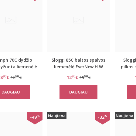
mph 70C dydžio
Sloggi 85C baltos spalvos
Slogg
dyžuota liemenėlė
liemenėlė EverNew H W
pilkos 
 Fairytale WHU
S S
90
90
90
90
8
€
12
€
12
€
19
€
DAUGIAU
DAUGIAU
Naujiena
Naujiena
%
%
-49
-32