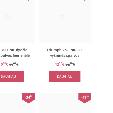
i 70D 70E dydžio
Triumph 75C 70D 80E
spalvos liemenėlė
vyšninės spalvos
ymmetry WHP
liemenėlė Sexy Angel
50
00
50
90
10
€
36
€
12
€
32
€
Spotlight WHP
DAUGIAU
DAUGIAU
%
%
-34
-49