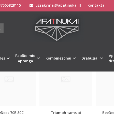
7065828115
uzsakymai@apatinukai.lt
Kontaktai
MPH LIEMENĖLĖS
Liemenėlės
Stringai moterims
Triumph Liemenėlės
Paplūdimio
Ap
Naujiena
Naujiena
%
%
-50
-34
lės
Kombinezonai
Drabužiai
Apranga
dr
eDees 70E 80C
Triumph tamsiai
BeeDee