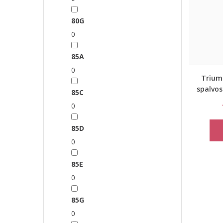
80G
0
85A
0
Triump
spalvos
85C
0
85D
0
85E
0
85G
0