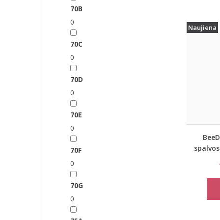
70B
0
Naujiena
70C
0
70D
0
70E
0
BeeD
spalvos
70F
0
70G
0