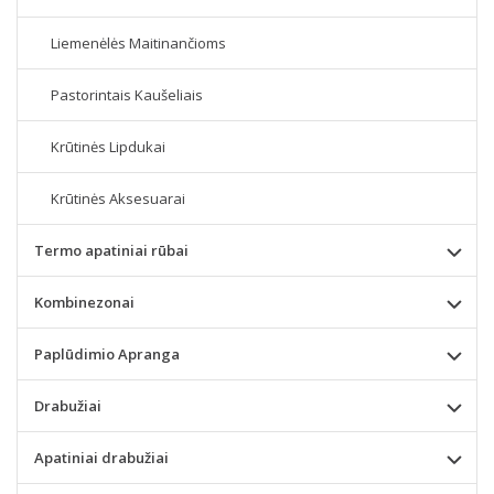
Liemenėlės Maitinančioms
Pastorintais Kaušeliais
Krūtinės Lipdukai
Krūtinės Aksesuarai
Termo apatiniai rūbai
Kombinezonai
Paplūdimio Apranga
Drabužiai
Apatiniai drabužiai