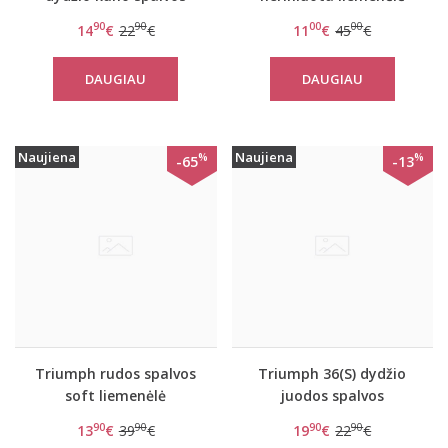
koreguojantis pasijonis
Lovely Micro WHUD
90
90
00
00
14
€
22
€
11
€
45
€
Amazing Sensation
Skirt
DAUGIAU
DAUGIAU
Naujiena
Naujiena
%
%
-65
-13
Triumph rudos spalvos
Triumph 36(S) dydžio
soft liemenėlė
juodos spalvos
Amourette Charm W02
koreguojantis pasijonis
90
90
90
90
13
€
39
€
19
€
22
€
su kelnaitėmis Pure