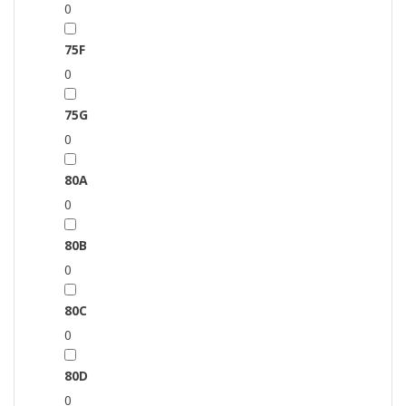
0
75F
0
75G
0
80A
0
80B
0
80C
0
80D
0