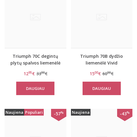
Triumph 70C degintų
Triumph 70B dydžio
plytų spalvos liemenėlė
liemenėlė Vivid
Essential minimizer W
Spotlight T WHP
95
00
00
00
12
€
33
€
15
€
60
€
DAUGIAU
DAUGIAU
Naujiena
Populiari
Naujiena
%
%
-57
-43