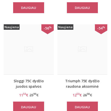
Sensation Skirt
DAUGIAU
DAUGIAU
Naujiena
Naujiena
%
%
-56
-54
Sloggi 75C dydžio
Triumph 75E dydžio
juodos spalvos
raudona aksominė
liemenėlė Light lace
liemenėlė Velvet Rose
50
99
50
90
11
€
25
€
12
€
26
€
WHP
Spotlight WHP
DAUGIAU
DAUGIAU