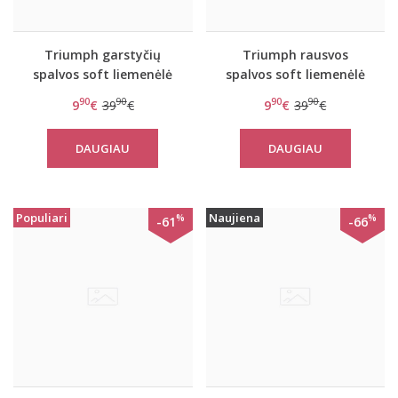
Triumph garstyčių
Triumph rausvos
spalvos soft liemenėlė
spalvos soft liemenėlė
Amourette Charm
Triumph Amourette
90
90
90
90
9
€
39
€
9
€
39
€
Shimmer bustier
Summer Charm bustier
DAUGIAU
DAUGIAU
Populiari
Naujiena
%
%
-61
-66