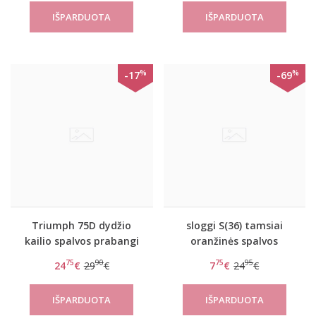
%
%
-17
-69
Triumph 75D dydžio
sloggi S(36) tamsiai
kailio spalvos prabangi
oranžinės spalvos
liemenėlė Azalea Florale
kelnaitės S Substance
75
90
75
95
24
€
29
€
7
€
24
€
W01
Bikini