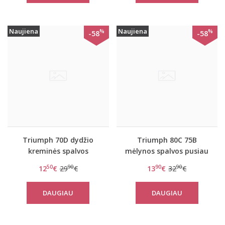
Naujiena
Naujiena
%
%
-58
-58
Triumph 70D dydžio
Triumph 80C 75B
kreminės spalvos
mėlynos spalvos pusiau
liemenėlė Amourette
dengta liemenėlė
50
90
90
90
12
€
29
€
13
€
32
€
Allure WHP
Amourette Charm WD
DAUGIAU
DAUGIAU