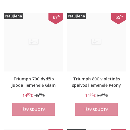
Naujiena
Naujiena
%
%
-67
-55
Triumph 70C dydžio
Triumph 80C violetinės
juoda liemenėlė Glam
spalvos liemenėlė Peony
curves forever WDP
Florale W
90
00
50
00
14
€
45
€
14
€
32
€