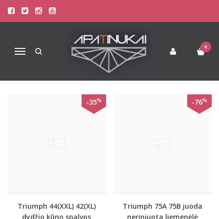
TRIUMPH LIEMENĖLĖS
Pagrindinis
Liemenėlės
Stringai moterims
Triumph Liemenėlės
0
Navigacija
%
%
-35
-76
Triumph 44(XXL) 42(XL)
Triumph 75A 75B juoda
dydžio kūno spalvos
neriniuota liemenėlė