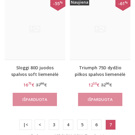
Naujiena
%
%
-55
-61
Sloggi 80D juodos
Triumph 75D dydžio
spalvos soft liemenėlė
pilkos spalvos liemenėlė
Feel sensational W
Peony Florale W
75
50
50
00
16
€
37
€
12
€
32
€
|<
<
3
4
5
6
7