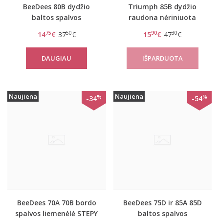
BeeDees 80B dydžio
Triumph 85B dydžio
baltos spalvos
raudona nėriniuota
liemenėlė Light Lovely
liemenėlė Liv's Luxurious
75
50
90
30
14
€
37
€
15
€
47
€
day WDP
Essence WHU 01 E
DAUGIAU
Naujiena
Naujiena
%
%
-34
-54
BeeDees 70A 70B bordo
BeeDees 75D ir 85A 85D
spalvos liemenėlė STEPY
baltos spalvos