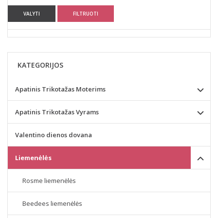
VALYTI
FILTRUOTI
KATEGORIJOS
Apatinis Trikotažas Moterims
Apatinis Trikotažas Vyrams
Valentino dienos dovana
Liemenėlės
Rosme liemenėlės
Beedees liemenėlės