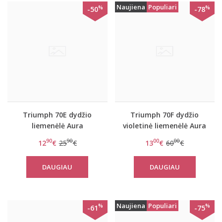
Naujiena
Populiari
%
%
-50
-78
Triumph 70E dydžio
Triumph 70F dydžio
liemenėlė Aura
violetinė liemenėlė Aura
Spotlight N
Spotlight T WHP
90
90
00
00
12
€
25
€
13
€
60
€
DAUGIAU
DAUGIAU
Naujiena
Populiari
%
%
-61
-75