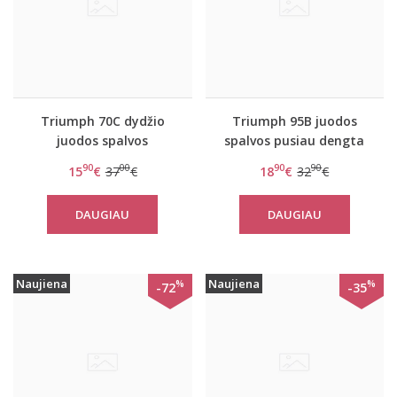
Triumph 70C dydžio
Triumph 95B juodos
juodos spalvos
spalvos pusiau dengta
liemenėlė Aura
liemenėlė Amourette
90
00
90
90
15
€
37
€
18
€
32
€
Spotlight W
Charm WD
DAUGIAU
DAUGIAU
Naujiena
Naujiena
%
%
-72
-35