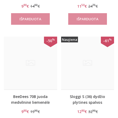
SOFT WHP
liemenėlė Beautiful day
90
90
50
75
9
€
14
€
11
€
24
€
WHPM
Naujiena
%
%
-50
-61
BeeDees 70B juoda
Sloggi S (36) dydžio
medvilninė liemenėlė
plytines spalvos
Rock n Roll N
sportinė liemenėlė S
90
90
90
90
9
€
19
€
12
€
32
€
Substance Bralette