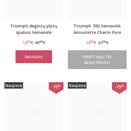
Triumph degintų plytų
Triumph 70D liemenėlė
spalvos liemenėlė
Amourette Charm Pure
Beauty-Full Darling WP
WHPL
50
00
90
90
12
€
45
€
14
€
22
€
DAUGIAU
PIRKTI GALI TIK
REGISTRUOTI
Naujiena
Naujiena
%
%
-75
-75