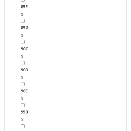
85E
0
85G
0
90C
0
90D
0
90E
0
95B
0