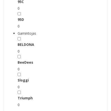
95C
0
95D
0
Gamintojas
BELDONA
0
BeeDees
0
Sloggi
0
Triumph
0