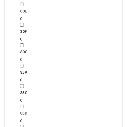
80E
0
80F
0
80G
0
85A
0
85C
0
85D
0