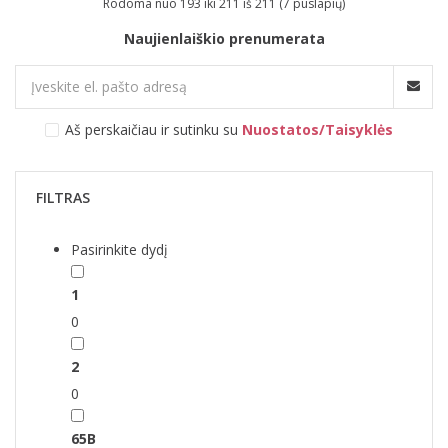
Rodoma nuo 193 iki 211 iš 211 (7 puslapių)
Naujienlaiškio prenumerata
Aš perskaičiau ir sutinku su
Nuostatos/Taisyklės
FILTRAS
Pasirinkite dydį
1
0
2
0
65B