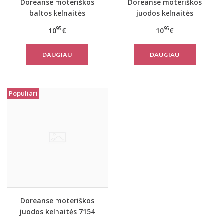
Doreanse moteriškos
Doreanse moteriškos
baltos kelnaitės
juodos kelnaitės
nėščiosioms 7176 su
nėščiosioms 7176 su
95
95
10
€
10
€
neriniais
neriniais
DAUGIAU
DAUGIAU
Populiari
Doreanse moteriškos
juodos kelnaitės 7154