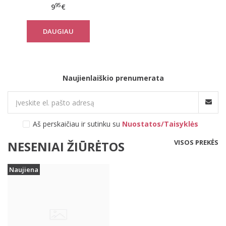
95
9
€
DAUGIAU
Naujienlaiškio prenumerata
Aš perskaičiau ir sutinku su
Nuostatos/Taisyklės
VISOS PREKĖS
NESENIAI ŽIŪRĖTOS
Naujiena