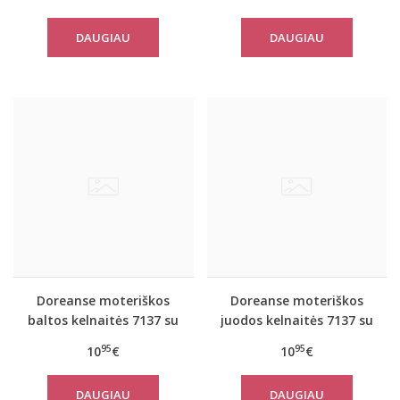
DAUGIAU
DAUGIAU
Doreanse moteriškos
Doreanse moteriškos
baltos kelnaitės 7137 su
juodos kelnaitės 7137 su
neriniais
neriniais
95
95
10
€
10
€
DAUGIAU
DAUGIAU