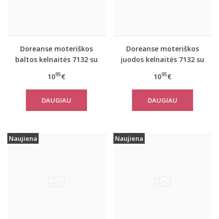
Doreanse moteriškos
Doreanse moteriškos
baltos kelnaitės 7132 su
juodos kelnaitės 7132 su
neriniais
neriniais
95
95
10
€
10
€
DAUGIAU
DAUGIAU
Naujiena
Naujiena