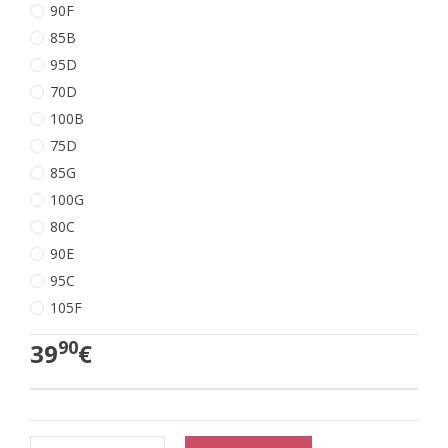
90F
85B
95D
70D
100B
75D
85G
100G
80C
90E
95C
105F
90
39
€