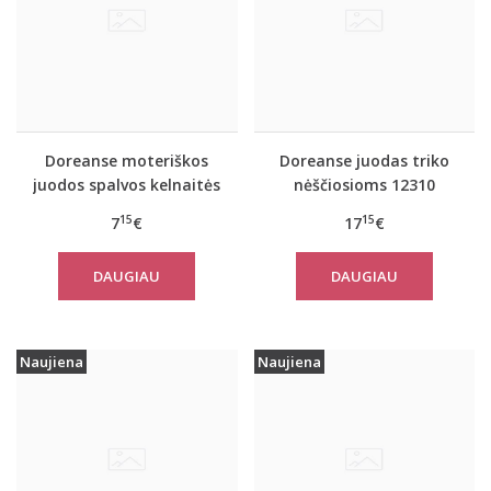
Doreanse moteriškos
Doreanse juodas triko
juodos spalvos kelnaitės
nėščiosioms 12310
nėščiosioms 7117
15
15
7
€
17
€
DAUGIAU
DAUGIAU
Naujiena
Naujiena