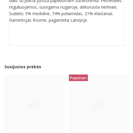
dalis su plačia juosta papildomam sutvirtinimui. Petnešėlės
reguliuojamos, susegama nugaroje, dekoruota neriniais.
Sudėtis: 5% medvilnė, 74% poliamidas, 21% elastanas.
Gamintojas Rosme, pagaminta Latvijoje.
Susijusios prekės
Populiari