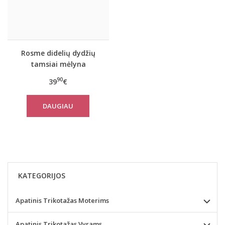
Rosme didelių dydžių
tamsiai mėlyna
liemenėlė POWERLACE
90
39
€
DAUGIAU
KATEGORIJOS
Apatinis Trikotažas Moterims
Apatinis Trikotažas Vyrams