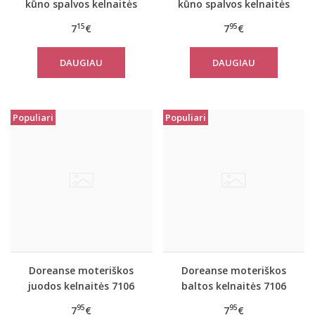
kūno spalvos kelnaitės
kūno spalvos kelnaitės
7105
7106
15
95
7
€
7
€
DAUGIAU
DAUGIAU
Populiari
Populiari
Doreanse moteriškos
Doreanse moteriškos
juodos kelnaitės 7106
baltos kelnaitės 7106
95
95
7
€
7
€