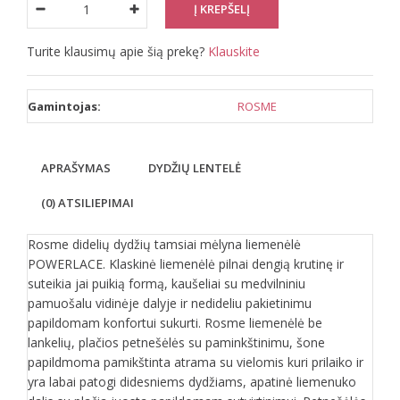
Turite klausimų apie šią prekę?
Klauskite
Gamintojas:
ROSME
APRAŠYMAS
DYDŽIŲ LENTELĖ
(0) ATSILIEPIMAI
Rosme didelių dydžių tamsiai mėlyna liemenėlė
POWERLACE. Klaskinė liemenėlė pilnai dengią krutinę ir
suteikia jai puikią formą, kaušeliai su medvilniniu
pamuošalu vidinėje dalyje ir nedideliu pakietinimu
papildomam konfortui sukurti. Rosme liemenėlė be
lankelių, plačios petnešėlės su paminkštinimu, šone
papildmoma pamikštinta atrama su vielomis kuri prilaiko ir
yra labai patogi didesniems dydžiams, apatinė liemenuko