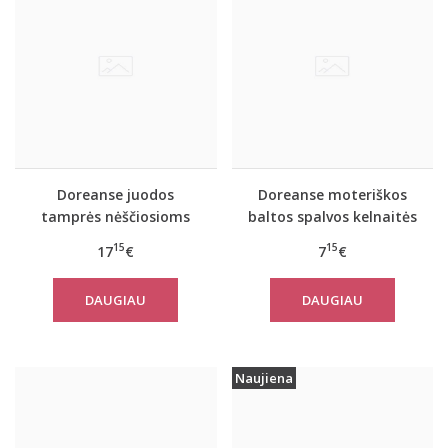
Doreanse juodos
Doreanse moteriškos
tamprės nėščiosioms
baltos spalvos kelnaitės
8025
nėščiosioms 7117
15
15
17
€
7
€
DAUGIAU
DAUGIAU
Naujiena