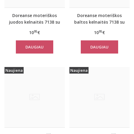
Doreanse moteriškos
Doreanse moteriškos
juodos kelnaitės 7138 su
baltos kelnaitės 7138 su
neriniais
neriniais
95
95
10
€
10
€
DAUGIAU
DAUGIAU
Naujiena
Naujiena