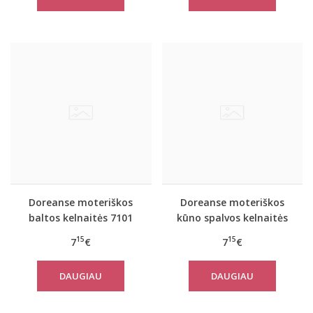
Doreanse moteriškos
Doreanse moteriškos
baltos kelnaitės 7101
kūno spalvos kelnaitės
7101
15
15
7
€
7
€
DAUGIAU
DAUGIAU