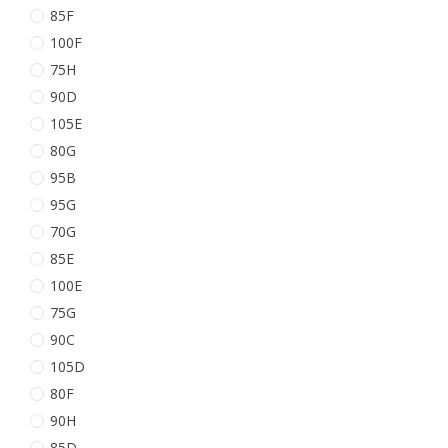
85F
100F
75H
90D
105E
80G
95B
95G
70G
85E
100E
75G
90C
105D
80F
90H
85D