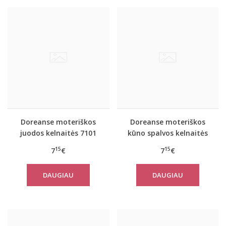
Doreanse moteriškos
Doreanse moteriškos
juodos kelnaitės 7101
kūno spalvos kelnaitės
nėščiosioms 7117
15
15
7
€
7
€
DAUGIAU
DAUGIAU