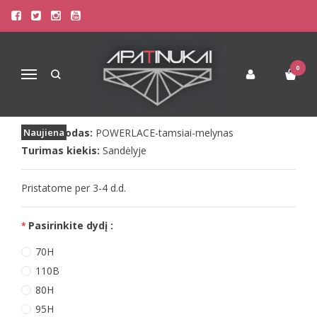
Pagrindinis
Liemenėlės
Didelių Dydžių Liemenėlės
Rosme didelių dydžių tamsiai mėlyna liemenėlė POWERLACE
ROSME DIDELIŲ DYDŽIŲ TAMSIAI
0
Navigacija
MĖLYNA LIEMENĖLĖ POWERLACE
Prekės kodas:
Naujiena
POWERLACE-tamsiai-melynas
Turimas kiekis:
Sandėlyje
Pristatome per 3-4 d.d.
Pasirinkite dydį :
70H
110B
80H
95H