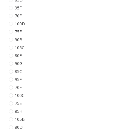
95F
70F
100D
75F
90B
105C
80E
90G
85C
95E
70E
100C
75E
85H
105B
80D