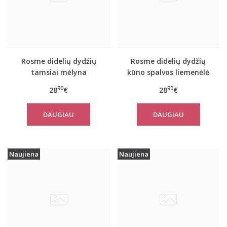
Rosme didelių dydžių
Rosme didelių dydžių
tamsiai mėlyna
kūno spalvos liemenėlė
liemenėlė ANNIJA
ANNIJA
90
90
28
€
28
€
DAUGIAU
DAUGIAU
Naujiena
Naujiena