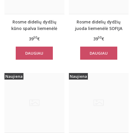
Rosme didelių dydžių
Rosme didelių dydžių
kūno spalva liemenėlė
juoda liemenėlė SOFIJA
SOFIJA
50
50
39
€
39
€
DAUGIAU
DAUGIAU
Naujiena
Naujiena