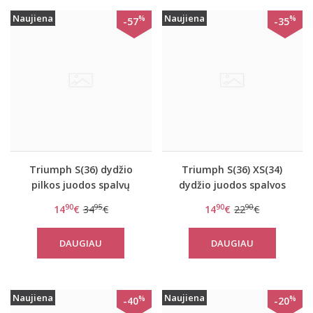
Naujiena
Naujiena
%
%
-57
-35
Triumph S(36) dydžio
Triumph S(36) XS(34)
pilkos juodos spalvų
dydžio juodos spalvos
sportinė liemenėlė
sportinė liemenėlė
90
95
90
90
14
€
34
€
14
€
22
€
women move FLY Top
OXYGENE H Soft Bra
DAUGIAU
DAUGIAU
Naujiena
Naujiena
%
%
-40
-20