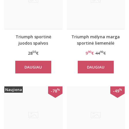
Triumph sportinė
Triumph mėlyna marga
juodos spalvos
sportinė liemenėlė
liemenėlė Triaction
Triaction Seamless
50
90
10
28
€
9
€
44
€
Ultimate N
Motion P
DAUGIAU
DAUGIAU
Naujiena
%
%
-78
-49