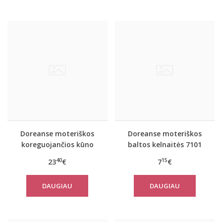
Doreanse moteriškos
Doreanse moteriškos
koreguojančios kūno
baltos kelnaitės 7101
spalvos kelnaitės 5930
40
15
23
€
7
€
DAUGIAU
DAUGIAU