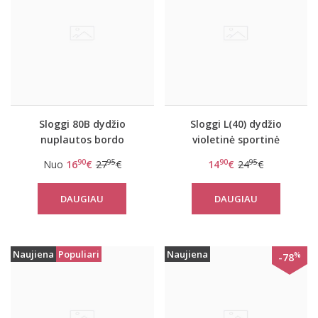
Sloggi 80B dydžio
Sloggi L(40) dydžio
nuplautos bordo
violetinė sportinė
spalvos sportinė
liemenėlė women mOwe
90
95
90
95
Nuo
16
€
27
€
14
€
24
€
liemenėlė Women
Flow Top 1
mOwe Flow WHP
DAUGIAU
DAUGIAU
Naujiena
Populiari
Naujiena
%
-78