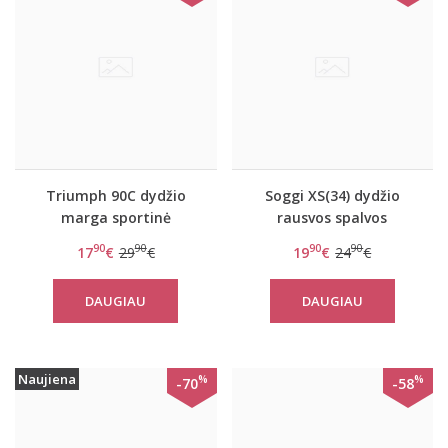
Triumph 90C dydžio
Soggi XS(34) dydžio
marga sportinė
rausvos spalvos
liemenėlė su
sportinė liemenėlė ZERO
90
90
90
90
17
€
29
€
19
€
24
€
užtrauktuku women
Feel Lace Bralette
move FLY N
DAUGIAU
DAUGIAU
Naujiena
%
%
-70
-58