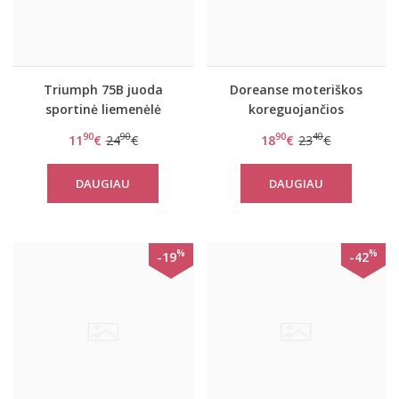
Triumph 75B juoda
Doreanse moteriškos
sportinė liemenėlė
koreguojančios
Triaction Racer F
kelnaitės aukštu
90
90
90
40
11
€
24
€
18
€
23
€
liemėniu 5980P
DAUGIAU
DAUGIAU
%
%
-19
-42