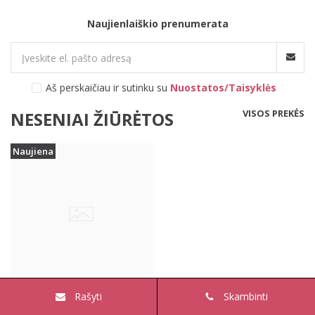
Naujienlaiškio prenumerata
Aš perskaičiau ir sutinku su
Nuostatos/Taisyklės
VISOS PREKĖS
NESENIAI ŽIŪRĖTOS
Naujiena
Rašyti
Skambinti
Doreanse juodas triko