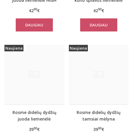
juoda liemenėlė HIGH
kūno splavos liemenėlė
IMPACT
HIGH IMPACT
90
90
42
€
42
€
DAUGIAU
DAUGIAU
Naujiena
Naujiena
Rosme didelių dydžių
Rosme didelių dydžių
juoda liemenėlė
tamsiai mėlyna
POWERLACE
liemenėlė POWERLACE
90
90
39
€
39
€