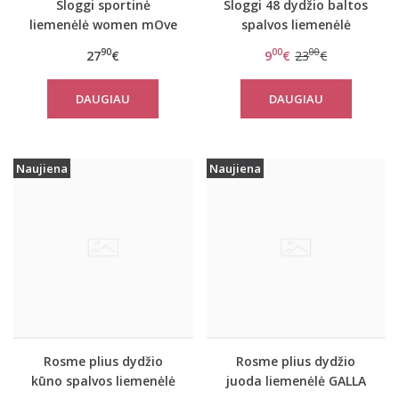
Sloggi sportinė
Sloggi 48 dydžio baltos
liemenėlė women mOve
spalvos liemenėlė
FLEX LongTop
Romance H Bralette
90
00
00
27
€
9
€
23
€
DAUGIAU
DAUGIAU
Naujiena
Naujiena
Rosme plius dydžio
Rosme plius dydžio
kūno spalvos liemenėlė
juoda liemenėlė GALLA