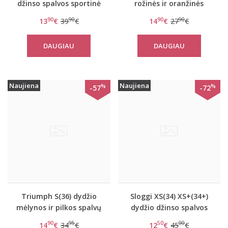
džinso spalvos sportinė
rožinės ir oranžinės
liemenėlė Wow Embrace
spalvų sportinė
90
90
90
90
13
€
39
€
14
€
27
€
Bralette
liemenėlė women move
FLY W
DAUGIAU
DAUGIAU
Naujiena
Naujiena
%
%
-57
-72
Triumph S(36) dydžio
Sloggi XS(34) XS+(34+)
mėlynos ir pilkos spalvų
dydžio džinso spalvos
sportinė liemenėlė
liemenėlė Wow Embrace
90
95
50
00
14
€
34
€
12
€
45
€