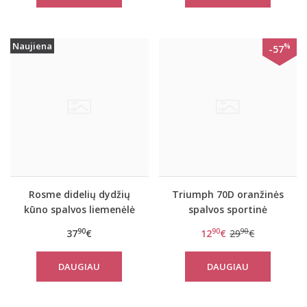
Naujiena
%
-57
Rosme didelių dydžių
Triumph 70D oranžinės
kūno spalvos liemenėlė
spalvos sportinė
DIVINE
liemenėlė Triaction
90
90
90
37
€
12
€
29
€
Cardio Cloud P EX
DAUGIAU
DAUGIAU