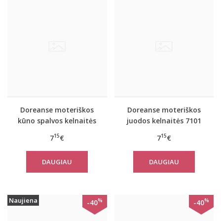
Doreanse moteriškos
Doreanse moteriškos
kūno spalvos kelnaitės
juodos kelnaitės 7101
7101
15
15
7
€
7
€
DAUGIAU
DAUGIAU
Naujiena
%
%
-40
-40