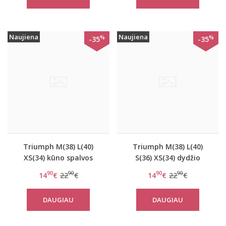
Naujiena
Naujiena
%
%
-35
-35
Triumph M(38) L(40)
Triumph M(38) L(40)
XS(34) kūno spalvos
S(36) XS(34) dydžio
sportinė liemenėlė
rausvos spalvos
90
90
90
90
14
€
22
€
14
€
22
€
OXYGENE Infinite Soft
sportinė liemenėlė
Bra
OXYGENE Infinite Soft
DAUGIAU
DAUGIAU
Bra