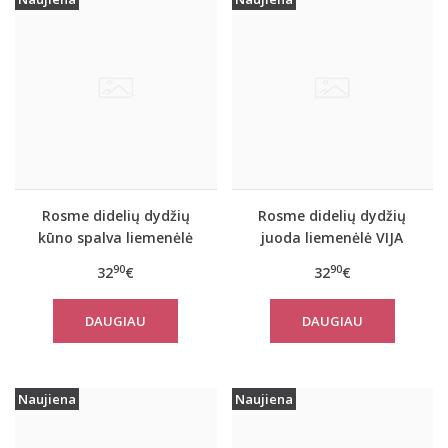
Rosme didelių dydžių
Rosme didelių dydžių
kūno spalva liemenėlė
juoda liemenėlė VIJA
VIJA
90
90
32
€
32
€
DAUGIAU
DAUGIAU
Naujiena
Naujiena