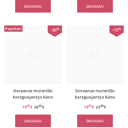
DAUGIAU
DAUGIAU
Populiari
%
%
-30
-15
Doreanse moteriški
Doreanse moteriški
koreguojantys kūno
koreguojantys kūno
spalvos šortukai 5900
spalvos marškinėliai
90
40
90
40
19
€
28
€
19
€
23
€
5920
DAUGIAU
DAUGIAU