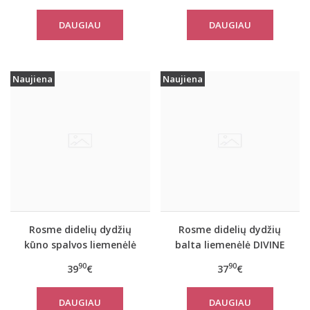
DAUGIAU
DAUGIAU
Naujiena
Naujiena
Rosme didelių dydžių
Rosme didelių dydžių
kūno spalvos liemenėlė
balta liemenėlė DIVINE
POWERLACE
90
90
39
€
37
€
DAUGIAU
DAUGIAU