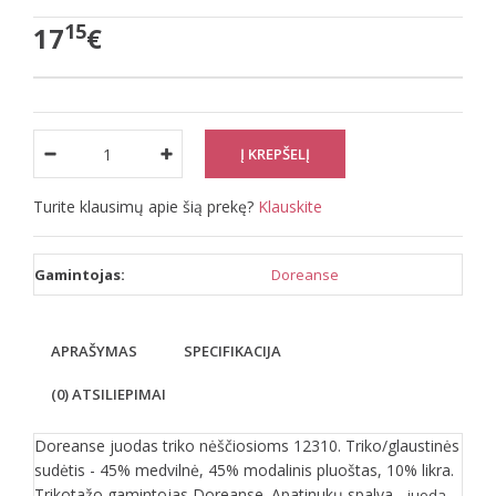
15
17
€
Turite klausimų apie šią prekę?
Klauskite
Gamintojas:
Doreanse
APRAŠYMAS
SPECIFIKACIJA
(0) ATSILIEPIMAI
Doreanse juodas triko nėščiosioms 12310. Triko/glaustinės
sudėtis - 45% medvilnė, 45% modalinis pluoštas, 10% likra.
Trikotažo gamintojas Doreanse. Apatinukų spalva -
.
juoda