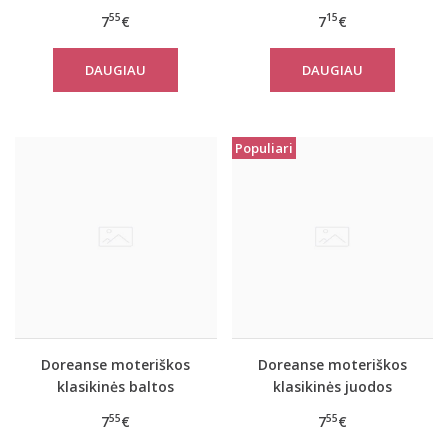
kelnaitės 7161
55
15
7
€
7
€
DAUGIAU
DAUGIAU
Populiari
Doreanse moteriškos
Doreanse moteriškos
klasikinės baltos
klasikinės juodos
kelnaitės 7161
kelnaitės 7161
55
55
7
€
7
€