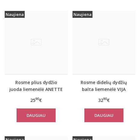
Naujiena
Naujiena
Rosme plius dydžio
Rosme didelių dydžių
juoda liemenėlė ANETTE
balta liemenėlė VIJA
90
90
25
€
32
€
DAUGIAU
DAUGIAU
Naujiena
Naujiena