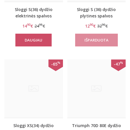
Sloggi S(36) dydžio
Sloggi S (36) dydžio
elektrinės spalvos
plytines spalvos
sportinė liemenėlė
sportinė liemenėlė S
90
95
90
90
14
€
24
€
12
€
32
€
women mOwe Flow Top
Substance Bralette
1
DAUGIAU
%
%
-65
-47
Sloggi XS(34) dydžio
Triumph 70D 80E dydžio