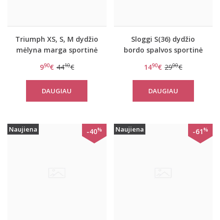
Triumph XS, S, M dydžio
Sloggi S(36) dydžio
mėlyna marga sportinė
bordo spalvos sportinė
liemenėlė Triaction
liemenėlė women mOwe
90
10
90
00
9
€
44
€
14
€
29
€
Seamless Motion N
Flow Top 1
DAUGIAU
DAUGIAU
Naujiena
Naujiena
%
%
-40
-61