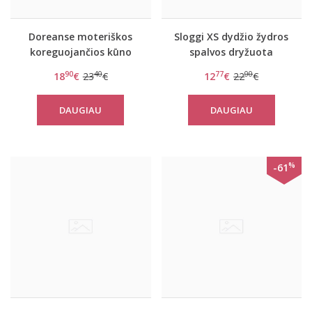
Doreanse moteriškos
Sloggi XS dydžio žydros
koreguojančios kūno
spalvos dryžuota
spalvos kelnaitės 5903
liemenėlė Ever Fresh
90
40
77
00
18
€
23
€
12
€
22
€
Plus HP
DAUGIAU
DAUGIAU
%
-61