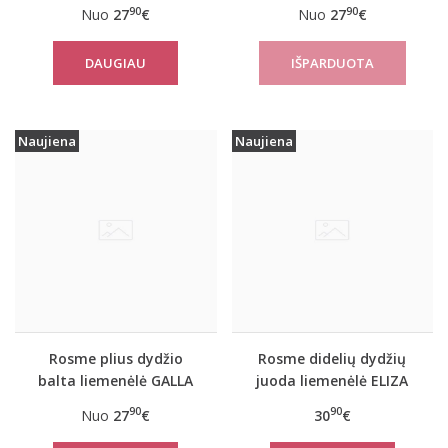
GALLA
90
90
Nuo
27
€
Nuo
27
€
DAUGIAU
Naujiena
Naujiena
Rosme plius dydžio
Rosme didelių dydžių
balta liemenėlė GALLA
juoda liemenėlė ELIZA
90
90
Nuo
27
€
30
€