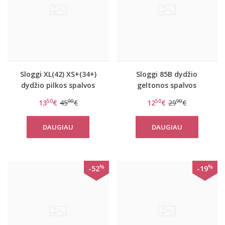
Sloggi XL(42) XS+(34+)
Sloggi 85B dydžio
dydžio pilkos spalvos
geltonos spalvos
liemenėlė Wow Embrace
liemenėlė Ever Fresh
50
00
50
90
13
€
45
€
12
€
29
€
P
WHP
DAUGIAU
DAUGIAU
%
%
-52
-19