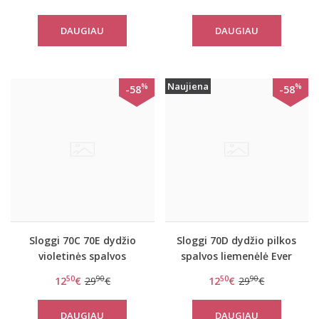
women move FLY Top
P
DAUGIAU
DAUGIAU
Naujiena
%
%
-58
-58
Sloggi 70C 70E dydžio
Sloggi 70D dydžio pilkos
violetinės spalvos
spalvos liemenėlė Ever
liemenėlė Ever Fresh
Fresh WHP
50
90
50
90
12
€
29
€
12
€
29
€
WHP
DAUGIAU
DAUGIAU