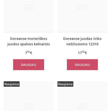
Doreanse moteriškos
Doreanse juodas triko
juodos spalvos kelnaitės
nėščiosioms 12310
nėščiosioms 7117
15
15
7
€
17
€
DAUGIAU
DAUGIAU
Naujiena
Naujiena