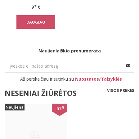
95
9
€
DAUGIAU
Naujienlaiškio prenumerata
Aš perskaičiau ir sutinku su
Nuostatos/Taisyklės
VISOS PREKĖS
NESENIAI ŽIŪRĖTOS
Naujiena
%
-57