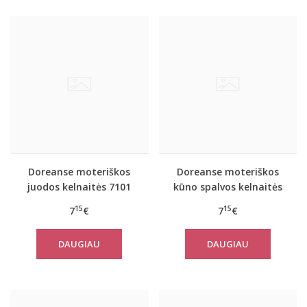
Doreanse moteriškos
Doreanse moteriškos
juodos kelnaitės 7101
kūno spalvos kelnaitės
nėščiosioms 7117
15
15
7
€
7
€
DAUGIAU
DAUGIAU