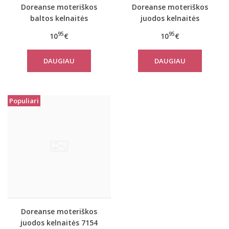
Doreanse moteriškos
Doreanse moteriškos
baltos kelnaitės
juodos kelnaitės
nėščiosioms 7176 su
nėščiosioms 7176 su
95
95
10
€
10
€
neriniais
neriniais
DAUGIAU
DAUGIAU
Populiari
Doreanse moteriškos
juodos kelnaitės 7154