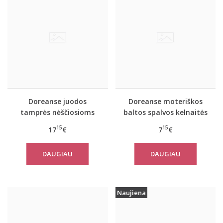
Doreanse juodos
Doreanse moteriškos
tamprės nėščiosioms
baltos spalvos kelnaitės
8025
nėščiosioms 7117
15
15
17
€
7
€
DAUGIAU
DAUGIAU
Naujiena