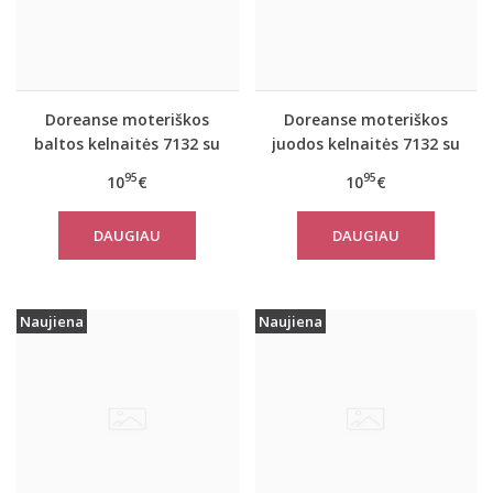
Doreanse moteriškos
Doreanse moteriškos
baltos kelnaitės 7132 su
juodos kelnaitės 7132 su
neriniais
neriniais
95
95
10
€
10
€
DAUGIAU
DAUGIAU
Naujiena
Naujiena