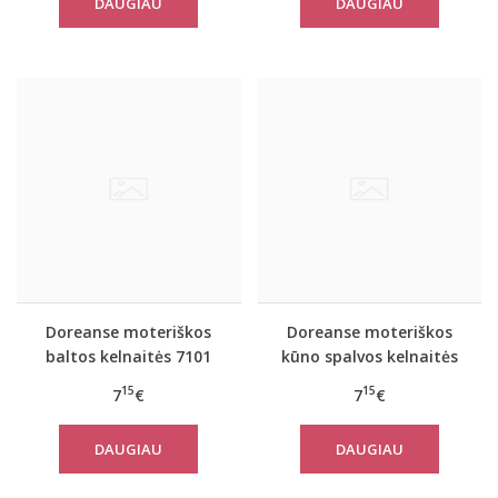
DAUGIAU
DAUGIAU
Doreanse moteriškos
Doreanse moteriškos
baltos kelnaitės 7101
kūno spalvos kelnaitės
7101
15
15
7
€
7
€
DAUGIAU
DAUGIAU