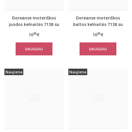
Doreanse moteriškos
Doreanse moteriškos
juodos kelnaitės 7138 su
baltos kelnaitės 7138 su
neriniais
neriniais
95
95
10
€
10
€
DAUGIAU
DAUGIAU
Naujiena
Naujiena