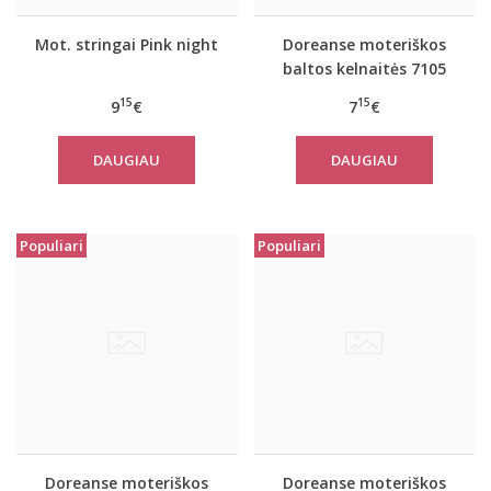
Mot. stringai Pink night
Doreanse moteriškos
baltos kelnaitės 7105
15
15
9
€
7
€
DAUGIAU
DAUGIAU
Populiari
Populiari
Doreanse moteriškos
Doreanse moteriškos