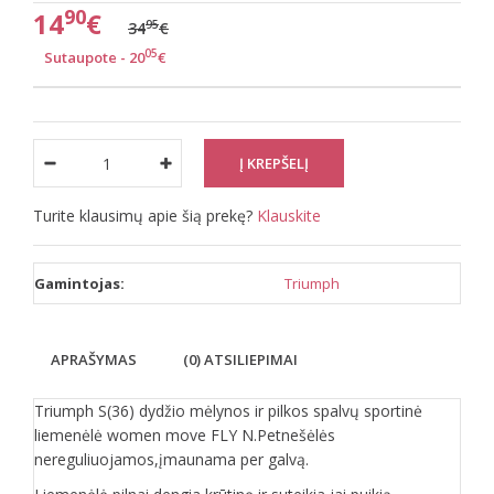
90
14
€
95
34
€
05
Sutaupote - 20
€
Turite klausimų apie šią prekę?
Klauskite
Gamintojas:
Triumph
APRAŠYMAS
(0) ATSILIEPIMAI
Triumph S(36) dydžio mėlynos ir pilkos spalvų sportinė
liemenėlė women move FLY N.Petnešėlės
nereguliuojamos,įmaunama per galvą.