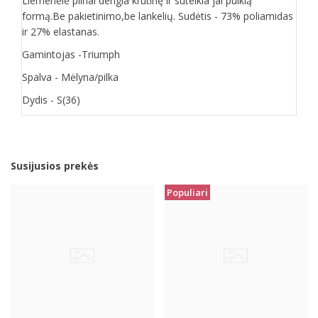
Liemenėlė pilnai dengia krūtinę ir suteikia jai puikią
formą.Be pakietinimo,be lankelių. Sudėtis - 73% poliamidas
ir 27% elastanas.
Gamintojas -Triumph
Spalva - Mėlyna/pilka
Dydis - S(36)
Susijusios prekės
Populiari