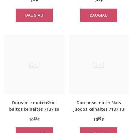
7
€
7
€
DAUGIAU
DAUGIAU
Doreanse moteriškos
Doreanse moteriškos
baltos kelnaitės 7137 su
juodos kelnaitės 7137 su
neriniais
neriniais
95
95
10
€
10
€