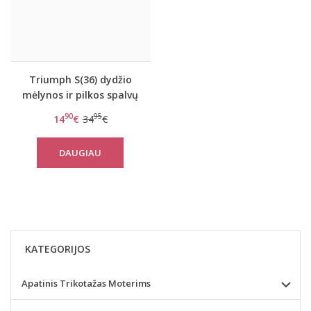
Triumph S(36) dydžio
mėlynos ir pilkos spalvų
sportinė liemenėlė
90
95
14
€
34
€
women move FLY Top
DAUGIAU
KATEGORIJOS
Apatinis Trikotažas Moterims