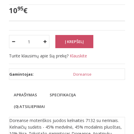
95
10
€
Turite klausimų apie šią prekę?
Klauskite
Gamintojas:
Doreanse
APRAŠYMAS
SPECIFIKACIJA
(0) ATSILIEPIMAI
Doreanse moteriškos juodos kelnaitės 7132 su neriniais.
Kelnaičių sudėtis - 45% medvilnė, 45% modalinis pluoštas,
10% likra. Trikotažo gamintojas Doreanse. Apatinukų