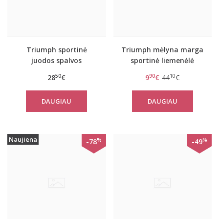
Triumph sportinė
Triumph mėlyna marga
juodos spalvos
sportinė liemenėlė
liemenėlė Triaction
Triaction Seamless
50
90
10
28
€
9
€
44
€
Ultimate N
Motion P
DAUGIAU
DAUGIAU
Naujiena
%
%
-78
-49