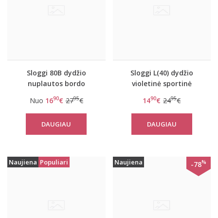
Sloggi 80B dydžio
Sloggi L(40) dydžio
nuplautos bordo
violetinė sportinė
spalvos sportinė
liemenėlė women mOwe
90
95
90
95
Nuo
16
€
27
€
14
€
24
€
liemenėlė Women
Flow Top 1
mOwe Flow WHP
DAUGIAU
DAUGIAU
Naujiena
Populiari
Naujiena
%
-78