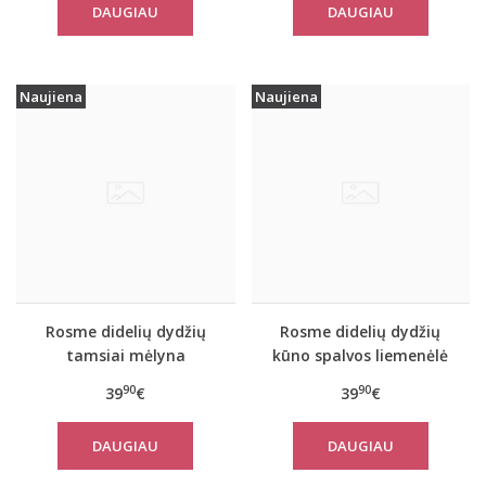
DAUGIAU
DAUGIAU
Naujiena
Naujiena
Rosme didelių dydžių
Rosme didelių dydžių
tamsiai mėlyna
kūno spalvos liemenėlė
liemenėlė POWERLACE
POWERLACE
90
90
39
€
39
€
DAUGIAU
DAUGIAU