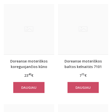
Doreanse moteriškos
Doreanse moteriškos
koreguojančios kūno
baltos kelnaitės 7101
spalvos kelnaitės 5930
40
15
23
€
7
€
DAUGIAU
DAUGIAU