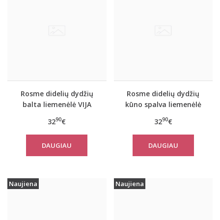
Rosme didelių dydžių
Rosme didelių dydžių
balta liemenėlė VIJA
kūno spalva liemenėlė
VIJA
90
90
32
€
32
€
DAUGIAU
DAUGIAU
Naujiena
Naujiena