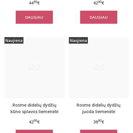
90
90
44
€
42
€
DAUGIAU
DAUGIAU
Naujiena
Naujiena
Rosme didelių dydžių
Rosme didelių dydžių
kūno splavos liemenėlė
juoda liemenėlė
HIGH IMPACT
POWERLACE
90
90
42
€
39
€