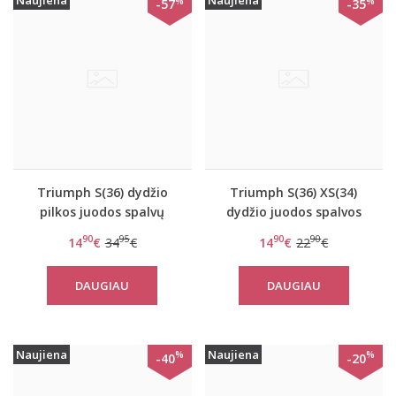
Naujiena
Naujiena
%
%
-57
-35
Triumph S(36) dydžio
Triumph S(36) XS(34)
pilkos juodos spalvų
dydžio juodos spalvos
sportinė liemenėlė
sportinė liemenėlė
90
95
90
90
14
€
34
€
14
€
22
€
women move FLY Top
OXYGENE H Soft Bra
DAUGIAU
DAUGIAU
Naujiena
Naujiena
%
%
-40
-20