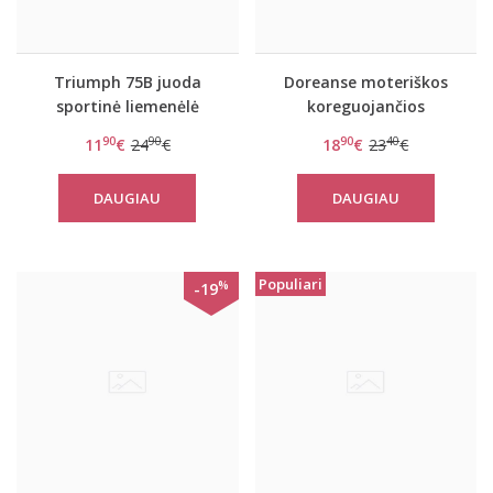
Triumph 75B juoda
Doreanse moteriškos
sportinė liemenėlė
koreguojančios
Triaction Racer F
kelnaitės aukštu
90
90
90
40
11
€
24
€
18
€
23
€
liemėniu 5980P
DAUGIAU
DAUGIAU
Populiari
%
-19