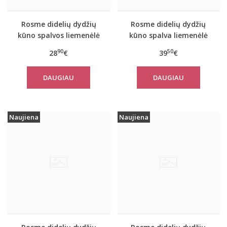
Rosme didelių dydžių
Rosme didelių dydžių
kūno spalvos liemenėlė
kūno spalva liemenėlė
ANNIJA
SOFIJA
90
50
28
€
39
€
DAUGIAU
DAUGIAU
Naujiena
Naujiena