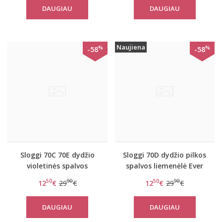
DAUGIAU
DAUGIAU
Naujiena
%
%
-58
-58
Sloggi 70C 70E dydžio
Sloggi 70D dydžio pilkos
violetinės spalvos
spalvos liemenėlė Ever
liemenėlė Ever Fresh
Fresh WHP
50
90
50
90
12
€
29
€
12
€
29
€
WHP
DAUGIAU
DAUGIAU