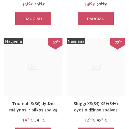
liemenėlė Wow Embrace
spalvų sportinė
90
90
90
90
13
€
39
€
14
€
27
€
Bralette
liemenėlė women move
FLY W
DAUGIAU
DAUGIAU
Naujiena
Naujiena
%
%
-57
-72
Triumph S(36) dydžio
Sloggi XS(34) XS+(34+)
mėlynos ir pilkos spalvų
dydžio džinso spalvos
sportinė liemenėlė
liemenėlė Wow Embrace
90
95
50
00
14
€
34
€
12
€
45
€
women move FLY Top
P