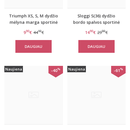
Triumph XS, S, M dydžio
Sloggi S(36) dydžio
mėlyna marga sportinė
bordo spalvos sportinė
liemenėlė Triaction
liemenėlė women mOwe
90
10
90
00
9
€
44
€
14
€
29
€
Seamless Motion N
Flow Top 1
DAUGIAU
DAUGIAU
Naujiena
Naujiena
%
%
-40
-61