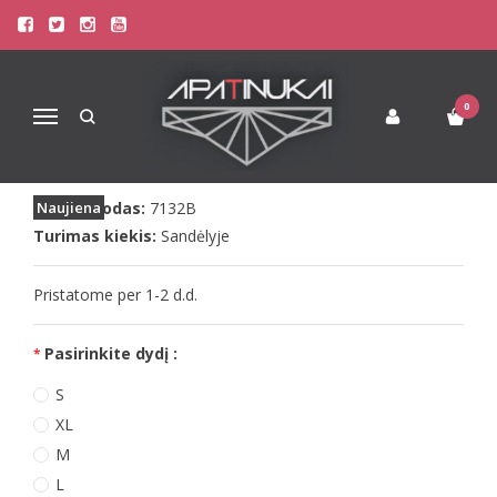
Pagrindinis
Apatinis Trikotažas Moterims
Kelnaitės Moterims
Doreanse moteriškos juodos kelnaitės 7132 su neriniais
DOREANSE MOTERIŠKOS JUODOS
0
Navigacija
KELNAITĖS 7132 SU NERINIAIS
Prekės kodas:
Naujiena
7132B
Turimas kiekis:
Sandėlyje
Pristatome per 1-2 d.d.
Pasirinkite dydį :
S
XL
M
L