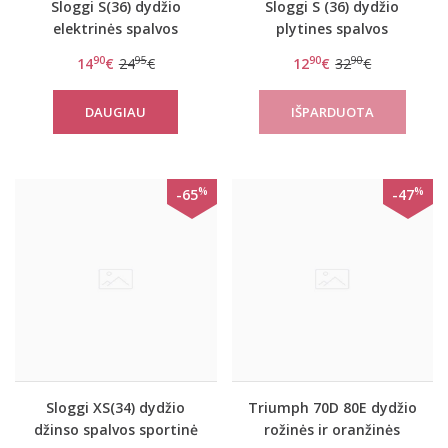
Sloggi S(36) dydžio
Sloggi S (36) dydžio
elektrinės spalvos
plytines spalvos
sportinė liemenėlė
sportinė liemenėlė S
90
95
90
90
14
€
24
€
12
€
32
€
women mOwe Flow Top
Substance Bralette
1
DAUGIAU
%
%
-65
-47
Sloggi XS(34) dydžio
Triumph 70D 80E dydžio
džinso spalvos sportinė
rožinės ir oranžinės