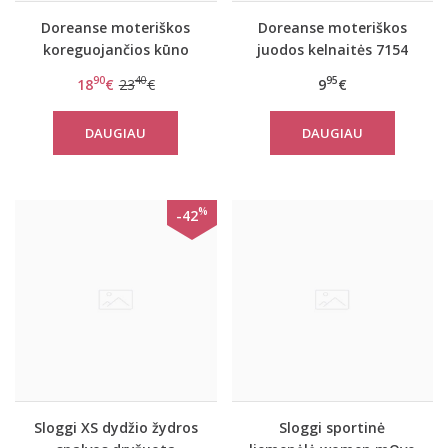
Doreanse moteriškos
Doreanse moteriškos
koreguojančios kūno
juodos kelnaitės 7154
spalvos kelnaitės 5903
90
40
95
18
€
23
€
9
€
DAUGIAU
DAUGIAU
%
-42
Sloggi XS dydžio žydros
Sloggi sportinė