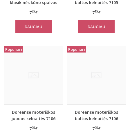
klasikinės kūno spalvos
baltos kelnaitės 7105
kelnaitės 7161
55
15
7
€
7
€
DAUGIAU
DAUGIAU
Populiari
Populiari
Doreanse moteriškos
Doreanse moteriškos
juodos kelnaitės 7106
baltos kelnaitės 7106
95
95
7
€
7
€