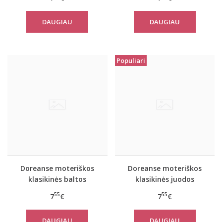
DAUGIAU
DAUGIAU
Populiari
Doreanse moteriškos
Doreanse moteriškos
klasikinės baltos
klasikinės juodos
kelnaitės 7161
kelnaitės 7161
55
55
7
€
7
€
DAUGIAU
DAUGIAU