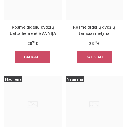
Rosme didelių dydžių
Rosme didelių dydžių
balta liemenėlė ANNIJA
tamsiai mėlyna
liemenėlė ANNIJA
90
90
28
€
28
€
DAUGIAU
DAUGIAU
Naujiena
Naujiena