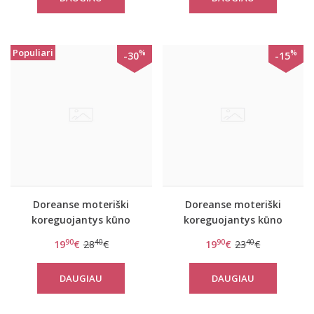
Populiari
%
%
-30
-15
Doreanse moteriški
Doreanse moteriški
koreguojantys kūno
koreguojantys kūno
spalvos šortukai 5900
spalvos marškinėliai
90
40
90
40
19
€
28
€
19
€
23
€
5920
DAUGIAU
DAUGIAU