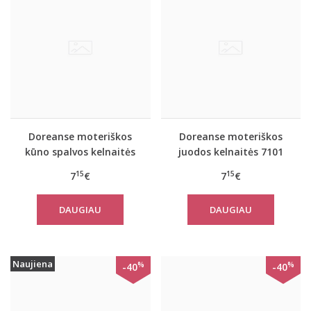
Doreanse moteriškos
Doreanse moteriškos
kūno spalvos kelnaitės
juodos kelnaitės 7101
7101
15
15
7
€
7
€
DAUGIAU
DAUGIAU
Naujiena
%
%
-40
-40