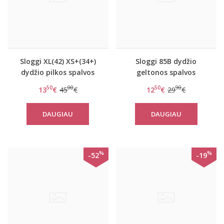
Sloggi XL(42) XS+(34+)
Sloggi 85B dydžio
dydžio pilkos spalvos
geltonos spalvos
liemenėlė Wow Embrace
liemenėlė Ever Fresh
50
00
50
90
13
€
45
€
12
€
29
€
P
WHP
DAUGIAU
DAUGIAU
%
%
-52
-19