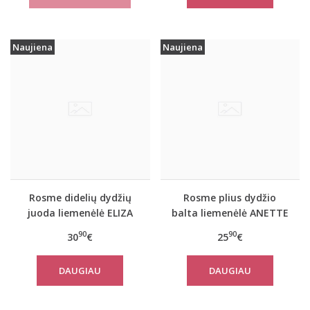
Naujiena
Naujiena
Rosme didelių dydžių
Rosme plius dydžio
juoda liemenėlė ELIZA
balta liemenėlė ANETTE
90
90
30
€
25
€
DAUGIAU
DAUGIAU