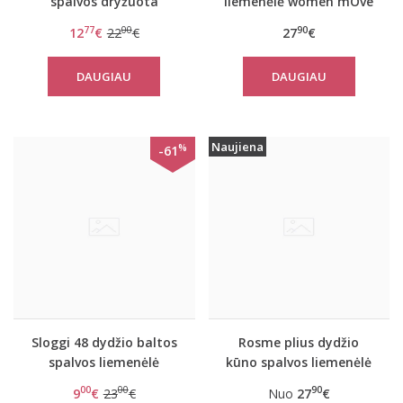
spalvos dryžuota
liemenėlė women mOve
liemenėlė Ever Fresh
FLEX LongTop
77
00
90
12
€
22
€
27
€
Plus HP
DAUGIAU
DAUGIAU
Naujiena
%
-61
Sloggi 48 dydžio baltos
Rosme plius dydžio
spalvos liemenėlė
kūno spalvos liemenėlė
Romance H Bralette
GALLA
00
00
90
9
€
23
€
Nuo
27
€