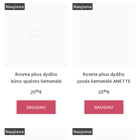
Naujiena
Naujiena
Rosme plius dydžio
Rosme plius dydžio
kūno spalvos liemenėlė
juoda liemenėlė ANETTE
ANETTE
90
90
25
€
25
€
DAUGIAU
DAUGIAU
Naujiena
Naujiena