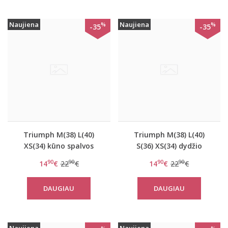
Naujiena
Naujiena
%
%
-35
-35
Triumph M(38) L(40)
Triumph M(38) L(40)
XS(34) kūno spalvos
S(36) XS(34) dydžio
sportinė liemenėlė
rausvos spalvos
90
90
90
90
14
€
22
€
14
€
22
€
OXYGENE Infinite Soft
sportinė liemenėlė
Bra
OXYGENE Infinite Soft
DAUGIAU
DAUGIAU
Bra