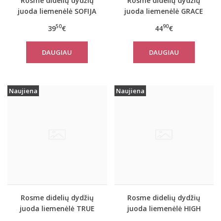
Rosme didelių dydžių
Rosme didelių dydžių
juoda liemenėlė SOFIJA
juoda liemenėlė GRACE
50
90
39
€
44
€
DAUGIAU
DAUGIAU
Naujiena
Naujiena
Rosme didelių dydžių
Rosme didelių dydžių
juoda liemenėlė TRUE
juoda liemenėlė HIGH
IMPACT