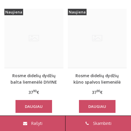
Naujiena
Naujiena
Rosme didelių dydžių
Rosme didelių dydžių
balta liemenėlė DIVINE
kūno spalvos liemenėlė
DIVINE
90
90
37
€
37
€
DAUGIAU
DAUGIAU
Rašyti
Skambinti
%
-57