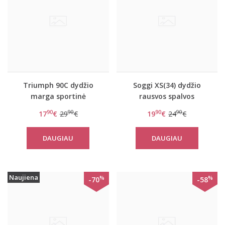
Triumph 90C dydžio
Soggi XS(34) dydžio
marga sportinė
rausvos spalvos
liemenėlė su
sportinė liemenėlė ZERO
90
90
90
90
17
€
29
€
19
€
24
€
užtrauktuku women
Feel Lace Bralette
move FLY N
DAUGIAU
DAUGIAU
Naujiena
%
%
-70
-58