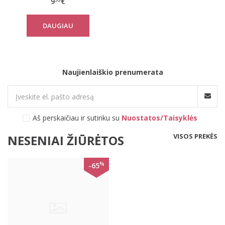
9
€
DAUGIAU
Naujienlaiškio prenumerata
Aš perskaičiau ir sutinku su
Nuostatos/Taisyklės
VISOS PREKĖS
NESENIAI ŽIŪRĖTOS
%
-65