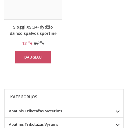
Sloggi XS(34) dydžio
džinso spalvos sportinė
liemenėlė Wow Embrace
90
90
13
€
39
€
Bralette
DAUGIAU
KATEGORIJOS
Apatinis Trikotažas Moterims
Apatinis Trikotažas Vyrams