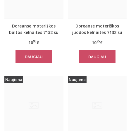
Doreanse moteriškos
Doreanse moteriškos
baltos kelnaitės 7132 su
juodos kelnaitės 7132 su
neriniais
neriniais
95
95
10
€
10
€
DAUGIAU
DAUGIAU
Naujiena
Naujiena