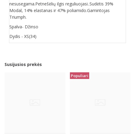
nesusegama.Petnešėlių ilgis reguliuojasi..Sudėtis 39%
Modal, 14% elastanas ir 47% poliamido.Gamintojas
Triumph.
Spalva- Džinso
Dydis - XS(34)
Susijusios prekės
Populiari