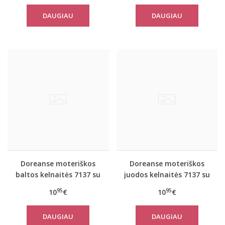
DAUGIAU
DAUGIAU
Doreanse moteriškos
Doreanse moteriškos
baltos kelnaitės 7137 su
juodos kelnaitės 7137 su
neriniais
neriniais
95
95
10
€
10
€
DAUGIAU
DAUGIAU