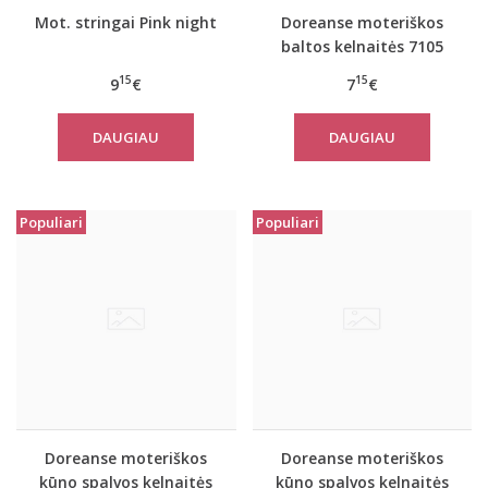
Mot. stringai Pink night
Doreanse moteriškos
baltos kelnaitės 7105
15
15
9
€
7
€
DAUGIAU
DAUGIAU
Populiari
Populiari
Doreanse moteriškos
Doreanse moteriškos
kūno spalvos kelnaitės
kūno spalvos kelnaitės