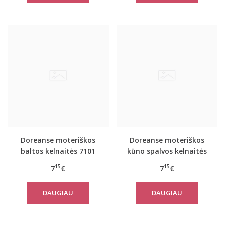
Doreanse moteriškos
Doreanse moteriškos
baltos kelnaitės 7101
kūno spalvos kelnaitės
7101
15
15
7
€
7
€
DAUGIAU
DAUGIAU