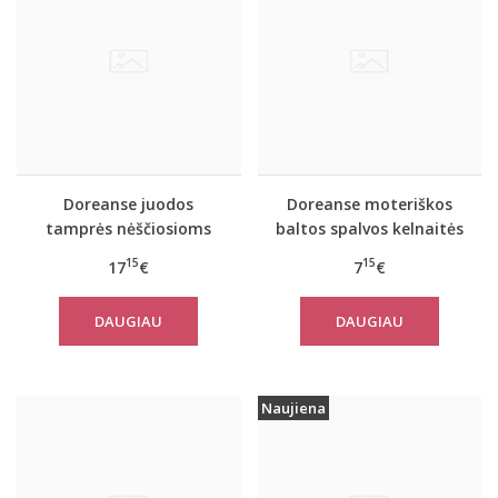
Doreanse juodos
Doreanse moteriškos
tamprės nėščiosioms
baltos spalvos kelnaitės
8025
nėščiosioms 7117
15
15
17
€
7
€
DAUGIAU
DAUGIAU
Naujiena