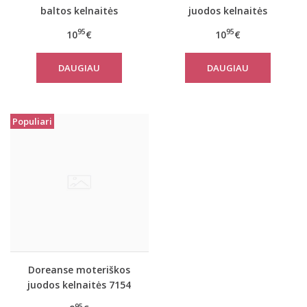
baltos kelnaitės
juodos kelnaitės
nėščiosioms 7176 su
nėščiosioms 7176 su
95
95
10
€
10
€
neriniais
neriniais
DAUGIAU
DAUGIAU
Populiari
Doreanse moteriškos
juodos kelnaitės 7154
95