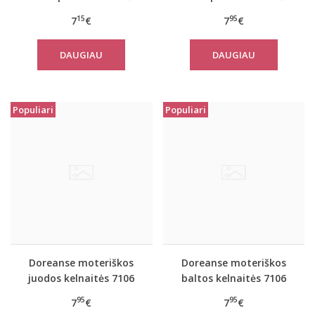
7105
7106
15
95
7
€
7
€
DAUGIAU
DAUGIAU
Populiari
Populiari
Doreanse moteriškos
Doreanse moteriškos
juodos kelnaitės 7106
baltos kelnaitės 7106
95
95
7
€
7
€