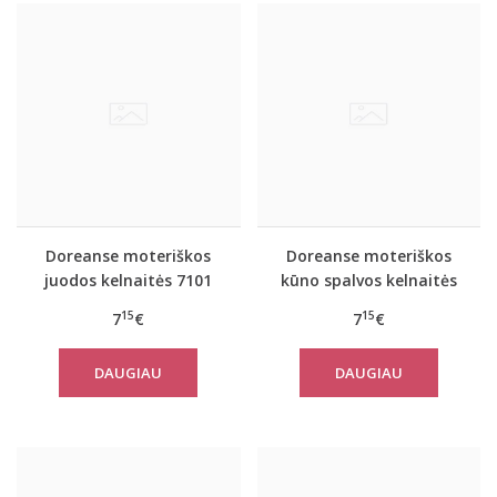
Doreanse moteriškos
Doreanse moteriškos
juodos kelnaitės 7101
kūno spalvos kelnaitės
nėščiosioms 7117
15
15
7
€
7
€
DAUGIAU
DAUGIAU