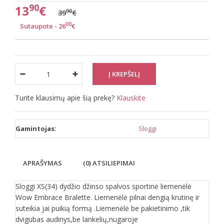
90
13
€
90
39
€
00
Sutaupote - 26
€
Turite klausimų apie šią prekę?
Klauskite
Gamintojas:
Sloggi
APRAŠYMAS
(0) ATSILIEPIMAI
Sloggi XS(34) dydžio džinso spalvos sportinė liemenėlė
Wow Embrace Bralette. Liemenėlė pilnai dengią krutinę ir
suteikia jai puikią formą .Liemenėlė be pakietinimo ,tik
dvigubas audinys,be lankelių,nugaroje