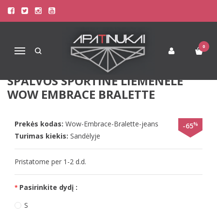
Pagrindinis
Liemenėlės
Stringai moterims
Triumph Liemenėlės
Sloggi XS(34) dydžio džinso spalvos sportinė liemenėlė Wow Embrace
Bralette
0
Navigacija
SLOGGI XS(34) DYDŽIO DŽINSO
SPALVOS SPORTINĖ LIEMENĖLĖ
WOW EMBRACE BRALETTE
Prekės kodas:
Wow-Embrace-Bralette-jeans
%
-65
Turimas kiekis:
Sandėlyje
Pristatome per 1-2 d.d.
Pasirinkite dydį :
S