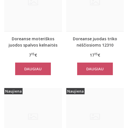
Doreanse moteriškos
Doreanse juodas triko
juodos spalvos kelnaitės
nėščiosioms 12310
nėščiosioms 7117
15
15
7
€
17
€
DAUGIAU
DAUGIAU
Naujiena
Naujiena