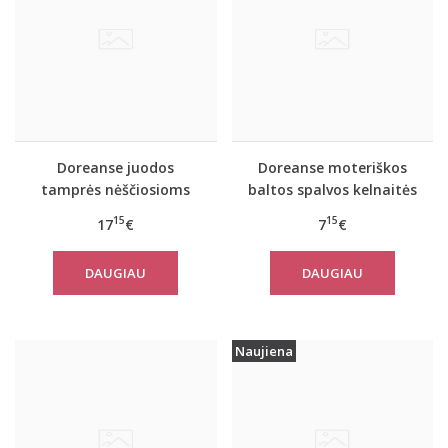
Doreanse juodos
Doreanse moteriškos
tamprės nėščiosioms
baltos spalvos kelnaitės
8025
nėščiosioms 7117
15
15
17
€
7
€
DAUGIAU
DAUGIAU
Naujiena