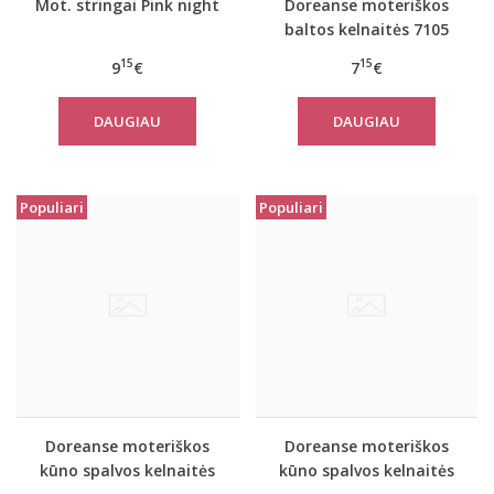
Mot. stringai Pink night
Doreanse moteriškos
baltos kelnaitės 7105
15
15
9
€
7
€
DAUGIAU
DAUGIAU
Populiari
Populiari
Doreanse moteriškos
Doreanse moteriškos
kūno spalvos kelnaitės
kūno spalvos kelnaitės