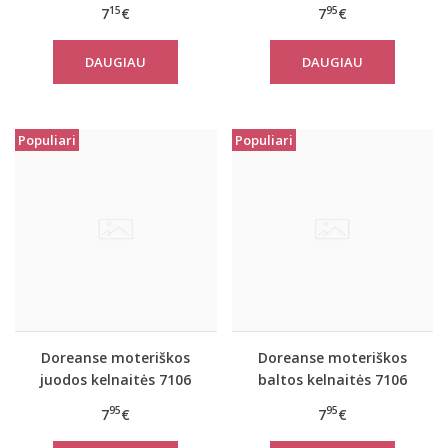
7105
7106
15
95
7
€
7
€
DAUGIAU
DAUGIAU
Populiari
Populiari
Doreanse moteriškos
Doreanse moteriškos
juodos kelnaitės 7106
baltos kelnaitės 7106
95
95
7
€
7
€