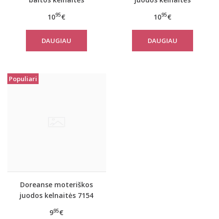
nėščiosioms 7176 su
nėščiosioms 7176 su
95
95
10
€
10
€
neriniais
neriniais
DAUGIAU
DAUGIAU
Populiari
Doreanse moteriškos
juodos kelnaitės 7154
95
9
€