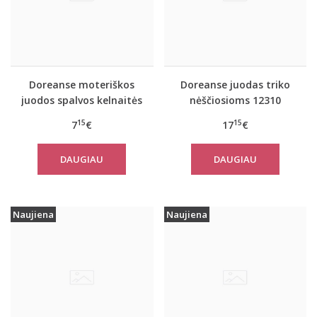
Doreanse moteriškos
Doreanse juodas triko
juodos spalvos kelnaitės
nėščiosioms 12310
nėščiosioms 7117
15
15
7
€
17
€
DAUGIAU
DAUGIAU
Naujiena
Naujiena