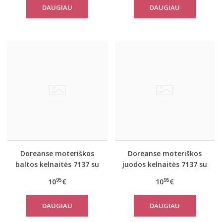
DAUGIAU
DAUGIAU
Doreanse moteriškos
Doreanse moteriškos
baltos kelnaitės 7137 su
juodos kelnaitės 7137 su
neriniais
neriniais
95
95
10
€
10
€
DAUGIAU
DAUGIAU