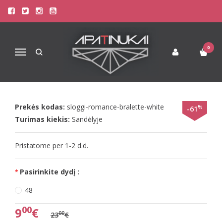
Pagrindinis
Liemenėlės
Soft Liemenėlės
Sloggi 48 dydžio baltos spalvos liemenėlė Romance H Bralette
SLOGGI 48 DYDŽIO BALTOS
0
Navigacija
SPALVOS LIEMENĖLĖ ROMANCE H
BRALETTE
Prekės kodas:
sloggi-romance-bralette-white
%
-61
Turimas kiekis:
Sandėlyje
Pristatome per 1-2 d.d.
Pasirinkite dydį :
48
00
9
€
00
23
€