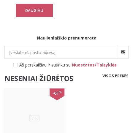
DAUGIAU
Naujienlaiškio prenumerata
Aš perskaičiau ir sutinku su
Nuostatos/Taisyklės
VISOS PREKĖS
NESENIAI ŽIŪRĖTOS
%
-61