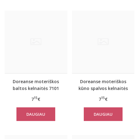
Doreanse moteriškos
Doreanse moteriškos
baltos kelnaitės 7101
kūno spalvos kelnaitės
7101
15
15
7
€
7
€
DAUGIAU
DAUGIAU