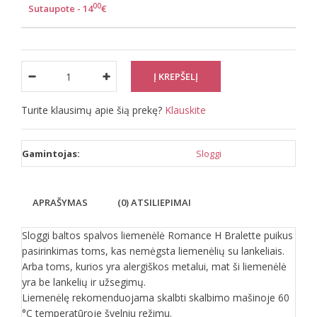
00
Sutaupote - 14
€
Turite klausimų apie šią prekę?
Klauskite
Gamintojas:
Sloggi
APRAŠYMAS
(0) ATSILIEPIMAI
Sloggi baltos spalvos liemenėlė Romance H Bralette puikus
pasirinkimas toms, kas nemėgsta liemenėlių su lankeliais.
Arba toms, kurios yra alergiškos metalui, mat ši liemenėlė
yra be lankelių ir užsegimų.
Liemenėlę rekomenduojama skalbti skalbimo mašinoje 60
°C temperatūroje švelniu režimu.