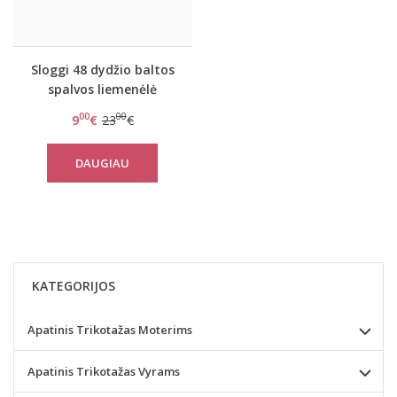
Sloggi 48 dydžio baltos
spalvos liemenėlė
Romance H Bralette
00
00
9
€
23
€
DAUGIAU
KATEGORIJOS
Apatinis Trikotažas Moterims
Apatinis Trikotažas Vyrams