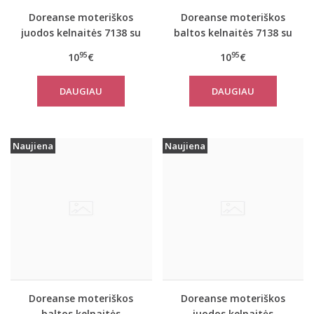
Doreanse moteriškos
Doreanse moteriškos
juodos kelnaitės 7138 su
baltos kelnaitės 7138 su
neriniais
neriniais
95
95
10
€
10
€
DAUGIAU
DAUGIAU
Naujiena
Naujiena
Doreanse moteriškos
Doreanse moteriškos
baltos kelnaitės
juodos kelnaitės