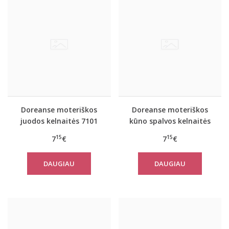
Doreanse moteriškos
Doreanse moteriškos
juodos kelnaitės 7101
kūno spalvos kelnaitės
nėščiosioms 7117
15
15
7
€
7
€
DAUGIAU
DAUGIAU