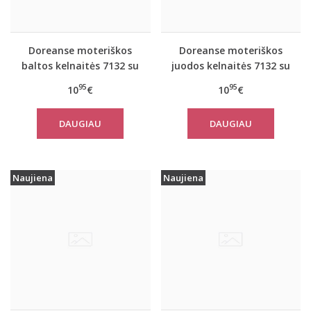
Doreanse moteriškos
Doreanse moteriškos
baltos kelnaitės 7132 su
juodos kelnaitės 7132 su
neriniais
neriniais
95
95
10
€
10
€
DAUGIAU
DAUGIAU
Naujiena
Naujiena