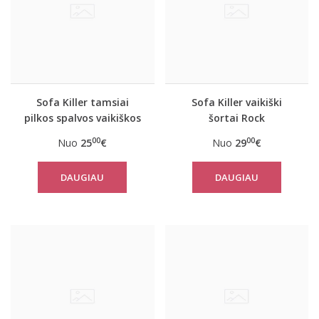
Sofa Killer tamsiai
Sofa Killer vaikiški
pilkos spalvos vaikiškos
šortai Rock
kelnės Rock
00
00
Nuo
25
€
Nuo
29
€
DAUGIAU
DAUGIAU