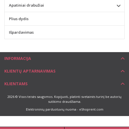
Apatiniai drabužiai
Plius dydis
Išpardavimas
INFORMACIJA
KLIENTŲ APTARNAVIMAS
KLIENTAMS
2026 © Visos teisės saugomos. Kopijuoti, platinti svetainės turinį be autorių
sutikimo draudžiama.
Elektroninių parduotuvių nuoma
-
eShoprent.com