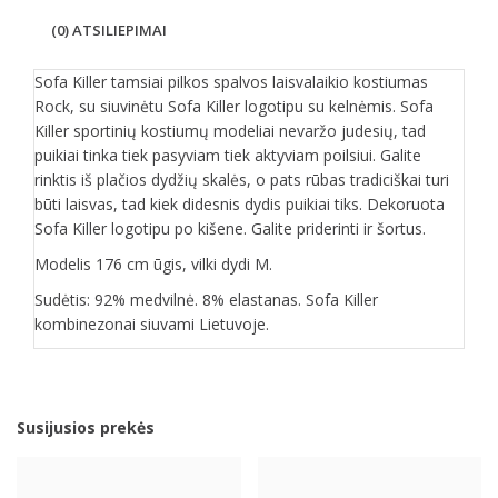
(0) ATSILIEPIMAI
Sofa Killer tamsiai pilkos spalvos laisvalaikio kostiumas
Rock, su siuvinėtu Sofa Killer logotipu su kelnėmis. Sofa
Killer sportinių kostiumų modeliai nevaržo judesių, tad
puikiai tinka tiek pasyviam tiek aktyviam poilsiui. Galite
rinktis iš plačios dydžių skalės, o pats rūbas tradiciškai turi
būti laisvas, tad kiek didesnis dydis puikiai tiks. Dekoruota
Sofa Killer logotipu po kišene. Galite priderinti ir šortus.
Modelis 176 cm ūgis, vilki dydi M.
Sudėtis: 92% medvilnė. 8% elastanas. Sofa Killer
kombinezonai siuvami Lietuvoje.
Susijusios prekės