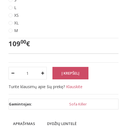
L
XS
XL
M
00
109
€
Turite klausimų apie šią prekę?
Klauskite
Gamintojas:
Sofa Killer
APRAŠYMAS
DYDŽIŲ LENTELĖ