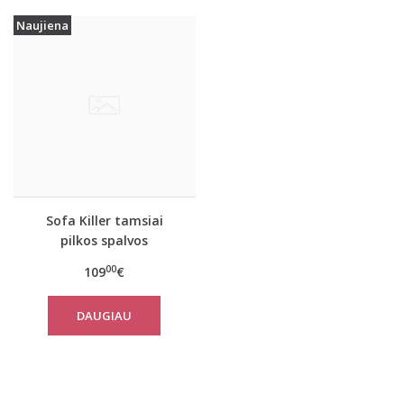
Naujiena
Sofa Killer tamsiai
pilkos spalvos
laisvalaikio kostiumas
00
109
€
Rock su kelnėmis
DAUGIAU