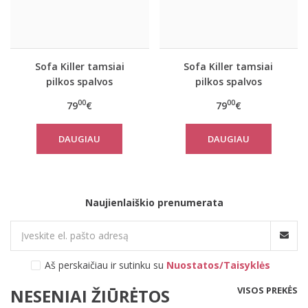
Sofa Killer tamsiai
Sofa Killer tamsiai
pilkos spalvos
pilkos spalvos
kombinezonas Rock
kombinezonas Rock
00
00
79
€
79
€
DAUGIAU
DAUGIAU
Naujienlaiškio prenumerata
Aš perskaičiau ir sutinku su
Nuostatos/Taisyklės
VISOS PREKĖS
NESENIAI ŽIŪRĖTOS