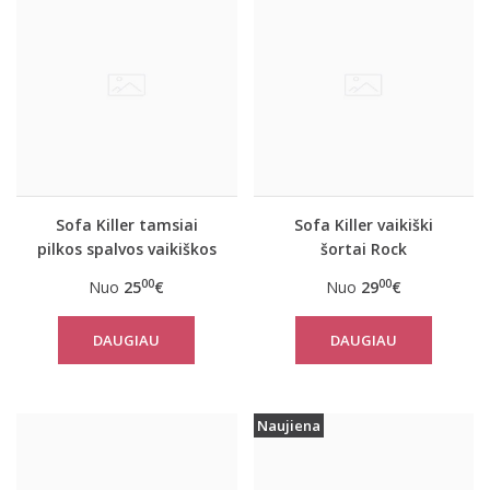
Sofa Killer tamsiai
Sofa Killer vaikiški
pilkos spalvos vaikiškos
šortai Rock
kelnės Rock
00
00
Nuo
25
€
Nuo
29
€
DAUGIAU
DAUGIAU
Naujiena