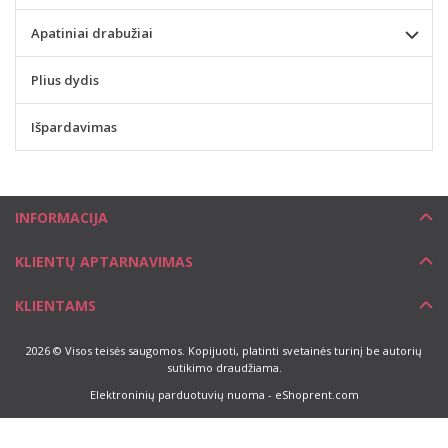
Apatiniai drabužiai
Plius dydis
Išpardavimas
INFORMACIJA
KLIENTŲ APTARNAVIMAS
KLIENTAMS
2026 © Visos teisės saugomos. Kopijuoti, platinti svetainės turinį be autorių
sutikimo draudžiama.
Elektroninių parduotuvių nuoma
-
eShoprent.com