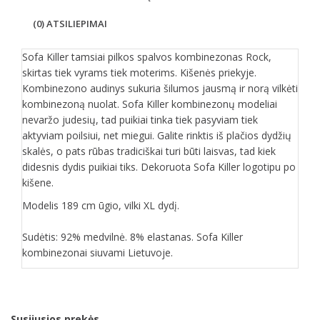
(0) ATSILIEPIMAI
Sofa Killer tamsiai pilkos spalvos kombinezonas Rock,
skirtas tiek vyrams tiek moterims. Kišenės priekyje.
Kombinezono audinys sukuria šilumos jausmą ir norą vilkėti
kombinezoną nuolat. Sofa Killer kombinezonų modeliai
nevaržo judesių, tad puikiai tinka tiek pasyviam tiek
aktyviam poilsiui, net miegui. Galite rinktis iš plačios dydžių
skalės, o pats rūbas tradiciškai turi būti laisvas, tad kiek
didesnis dydis puikiai tiks. Dekoruota Sofa Killer logotipu po
kišene.
Modelis 189 cm ūgio, vilki XL dydį.
Sudėtis: 92% medvilnė. 8% elastanas. Sofa Killer
kombinezonai siuvami Lietuvoje.
Susijusios prekės