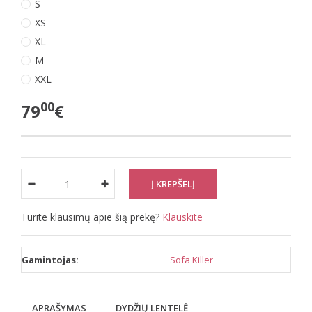
S
XS
XL
M
XXL
00
79
€
Turite klausimų apie šią prekę?
Klauskite
Gamintojas:
Sofa Killer
APRAŠYMAS
DYDŽIŲ LENTELĖ