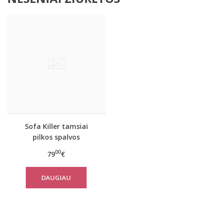
Sofa Killer tamsiai
pilkos spalvos
kombinezonas Rock
00
79
€
DAUGIAU