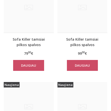
Sofa Killer tamsiai
Sofa Killer tamsiai
pilkos spalvos
pilkos spalvos
kombinezonas Rock
laisvalaikio kostiumas
00
00
79
€
99
€
Rock su šortais
DAUGIAU
DAUGIAU
Naujiena
Naujiena