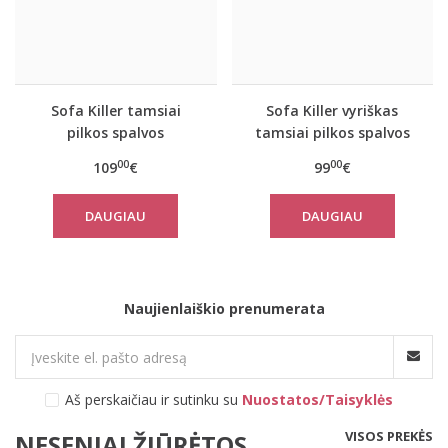
Sofa Killer tamsiai
Sofa Killer vyriškas
pilkos spalvos
tamsiai pilkos spalvos
laisvalaikio kostiumas
laisvalaikio kostiumas
00
00
109
€
99
€
Rock su kelnėmis
Rock su šortais
DAUGIAU
DAUGIAU
Naujienlaiškio prenumerata
Aš perskaičiau ir sutinku su
Nuostatos/Taisyklės
VISOS PREKĖS
NESENIAI ŽIŪRĖTOS