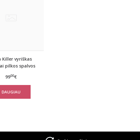
 Killer vyriškas
ai pilkos spalvos
alaikio kostiumas
00
99
€
ck su šortais
DAUGIAU