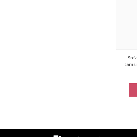
Sofa
tamsi
laisv
Ro