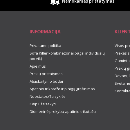
Nemokamas pristatymas
INFORMACIJA
KLIEN
Privatumo politika
Visos pr
Sofa Killer kombinezonai pagal individualų
Prekės s
poreikį
Gamintoj
Apie mus
Prekių g
Prekių pristatymas
Dovanų 
Atsiskaitymo būdai
Svetainė
Apatinio trikotažo ir pinigų grąžinimas
Kontakta
Nuostatos/Taisyklės
Kaip užsisakyti
Didmeninė prekyba apatiniu trikotažu