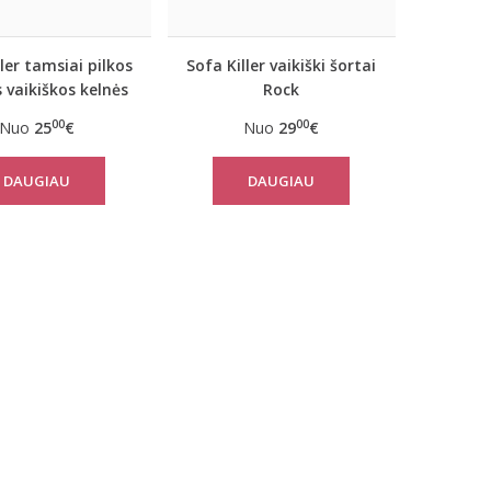
ller tamsiai pilkos
Sofa Killer vaikiški šortai
 vaikiškos kelnės
Rock
Rock
00
00
Nuo
25
€
Nuo
29
€
DAUGIAU
DAUGIAU