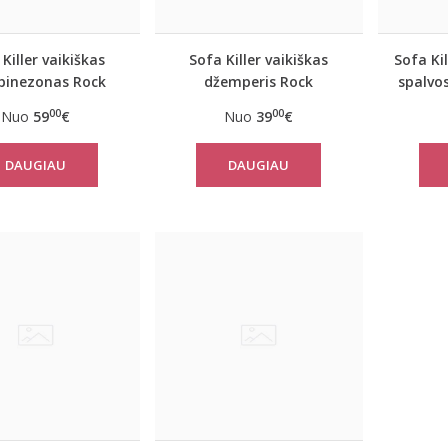
Killer vaikiškas
Sofa Killer vaikiškas
Sofa Ki
inezonas Rock
džemperis Rock
spalvos
00
00
Nuo
59
€
Nuo
39
€
DAUGIAU
DAUGIAU