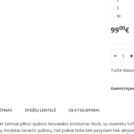
S
M
00
99
€
Turite klau
Gamintojas
ŠYMAS
DYDŽIŲ LENTELĖ
(0) ATSILIEPIMAI
ler tamsiai pilkos spalvos laisvalaikio kostiumas Rock, su siuvinėtu Sofa 
 modeliai nevaržo judesių, tad puikiai tinka tiek pasyviam tiek aktyviam 