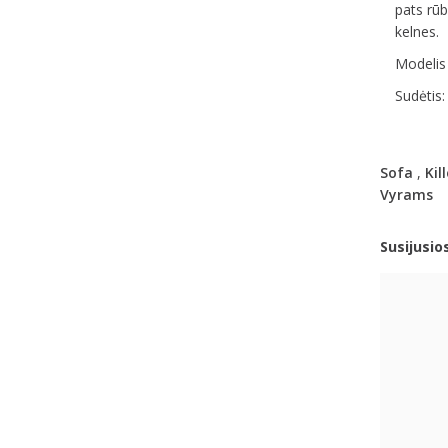
pats rūba
kelnes.
Modelis 
Sudėtis:
Sofa
,
Kill
Vyrams
Susijusio