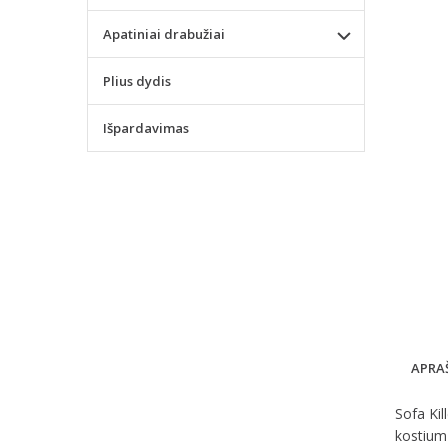
Apatiniai drabužiai
Plius dydis
Išpardavimas
APRA
Sofa Kil
kostiumų