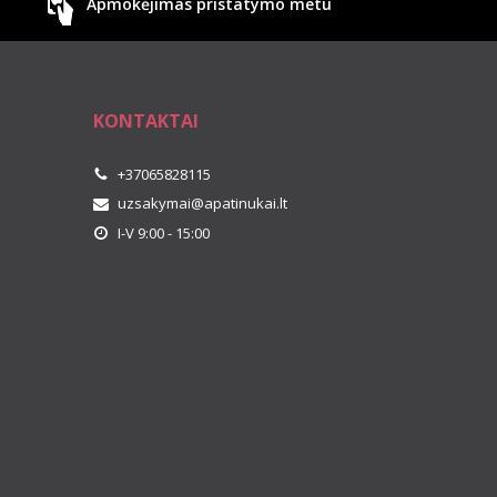
Apmokėjimas pristatymo metu
KONTAKTAI
+37065828115
uzsakymai@apatinukai.lt
I-V 9:00 - 15:00