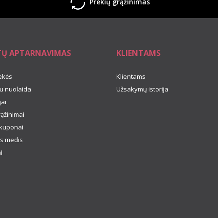
Prekių grąžinimas
TŲ APTARNAVIMAS
KLIENTAMS
ekės
Klientams
u nuolaida
Užsakymų istorija
ai
rąžinimai
kuponai
s medis
i