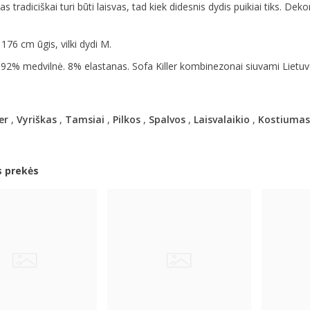
s tradiciškai turi būti laisvas, tad kiek didesnis dydis puikiai tiks. Deko
176 cm ūgis, vilki dydi M.
 92% medvilnė. 8% elastanas. Sofa Killer kombinezonai siuvami Lietuv
er
,
Vyriškas
,
Tamsiai
,
Pilkos
,
Spalvos
,
Laisvalaikio
,
Kostiumas
s prekės