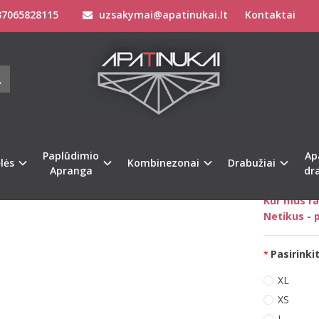
7065828115
uzsakymai@apatinukai.lt
Kontaktai
Drabužiai
Sportiniai kostiumai vyrams
Sofa Killer vyriškas tamsiai
KILLER VYRIŠKAS TAMSIAI PILKOS SPA
IUMAS ROCK SU ŠORTAIS
Prekės kod
na
Turimas ki
Paplūdimio
Ap
lės
Kombinezonai
Drabužiai
Apranga
dr
Kaip išsiri
Kur mus ra
Netikus - p
Pasirinkit
XL
XS
L