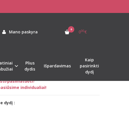
 pilkos spalvos laisvalaikio kostiumas Rock su šortais
LVOS LAISVALAIKIO
0
00
Mano paskyra
0
€
as:
sk-vyr-tamsiai-pilkas-set-shorts
ekis:
Sandėlyje
Kaip
atiniai
Plius
Išpardavimas
pasirinkti
abužiai
dydis
dydį
nkti tinkamą dydį?
sti/pasimatuoti?
asiūsime individualiai!
e dydį :