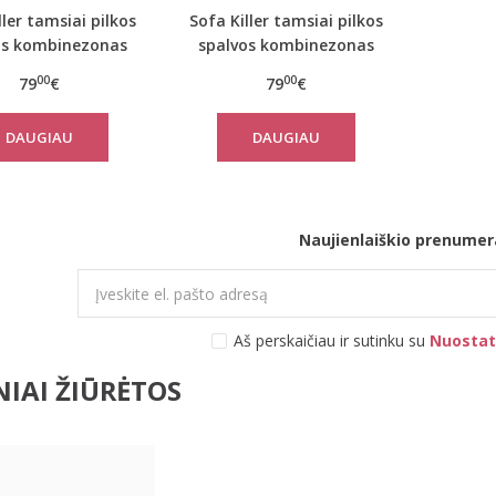
ller tamsiai pilkos
Sofa Killer tamsiai pilkos
os kombinezonas
spalvos kombinezonas
Rock
Rock
00
00
79
€
79
€
DAUGIAU
DAUGIAU
Naujienlaiškio prenumer
Aš perskaičiau ir sutinku su
Nuostat
IAI ŽIŪRĖTOS