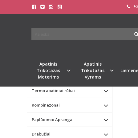
+3
Pagrindinis
KATEGORIJOS
SOFA 
Apatinis Trikotažas Moterims
KOST
Apatinis Trikotažas Vyrams
Naujie
Valentino dienos dovana
Apatinis
Apatinis
Trikotažas
Trikotažas
Liemenė
Liemenėlės
Moterims
Vyrams
Termo apatiniai rūbai
Kombinezonai
Paplūdimio Apranga
Drabužiai