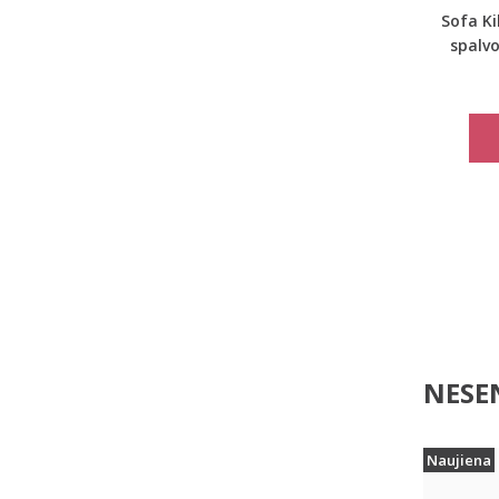
Sofa Ki
spalv
NESEN
Naujiena