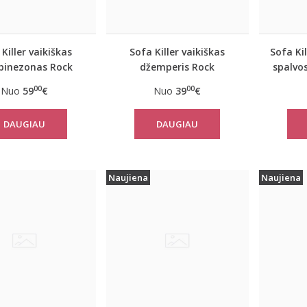
Killer vaikiškas
Sofa Killer vaikiškas
Sofa Ki
inezonas Rock
džemperis Rock
spalvos
00
00
Nuo
59
€
Nuo
39
€
DAUGIAU
DAUGIAU
Naujiena
Naujiena