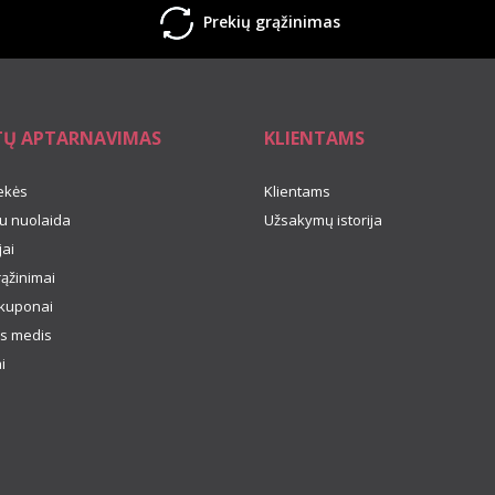
Prekių grąžinimas
TŲ APTARNAVIMAS
KLIENTAMS
ekės
Klientams
u nuolaida
Užsakymų istorija
ai
rąžinimai
kuponai
s medis
i