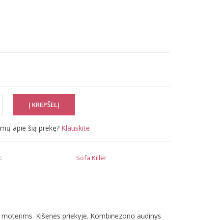
simų apie šią prekę?
Klauskite
:
Sofa Killer
ek moterims. Kišenės priekyje. Kombinezono audinys