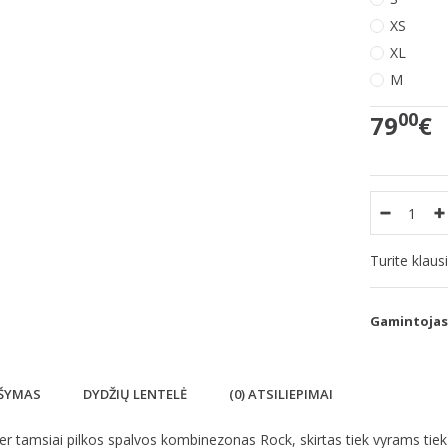
XS
XL
M
00
79
€
Turite klau
Gamintojas
ŠYMAS
DYDŽIŲ LENTELĖ
(0) ATSILIEPIMAI
ler tamsiai pilkos spalvos kombinezonas Rock, skirtas tiek vyrams ti