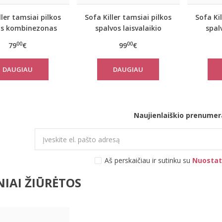
ller tamsiai pilkos
Sofa Killer tamsiai pilkos
Sofa Ki
os kombinezonas
spalvos laisvalaikio
spal
Rock
kostiumas Rock su
kost
00
00
79
€
99
€
šortais
DAUGIAU
DAUGIAU
Naujienlaiškio prenumer
Aš perskaičiau ir sutinku su
Nuostat
IAI ŽIŪRĖTOS