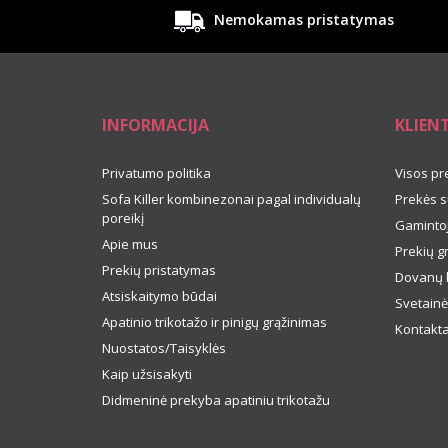
Nemokamas pristatymas
INFORMACIJA
KLIEN
Privatumo politika
Visos pr
Sofa Killer kombinezonai pagal individualų
Prekės s
poreikį
Gamintoj
Apie mus
Prekių g
Prekių pristatymas
Dovanų 
Atsiskaitymo būdai
Svetainė
Apatinio trikotažo ir pinigų grąžinimas
Kontakta
Nuostatos/Taisyklės
Kaip užsisakyti
Didmeninė prekyba apatiniu trikotažu