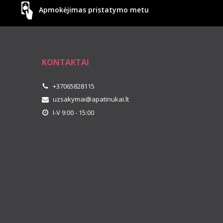
Apmokėjimas pristatymo metu
KONTAKTAI
+37065828115
uzsakymai@apatinukai.lt
I-V 9:00 - 15:00