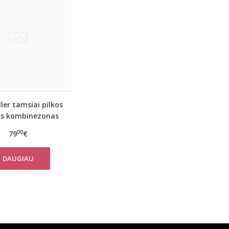
ller tamsiai pilkos
os kombinezonas
Rock
00
79
€
DAUGIAU