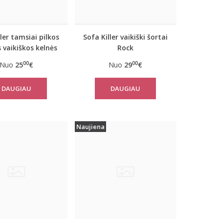
ller tamsiai pilkos
Sofa Killer vaikiški šortai
 vaikiškos kelnės
Rock
Rock
00
00
Nuo
25
€
Nuo
29
€
DAUGIAU
DAUGIAU
Naujiena