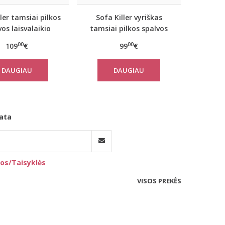
ller tamsiai pilkos
Sofa Killer vyriškas
vos laisvalaikio
tamsiai pilkos spalvos
iumas Rock su
laisvalaikio kostiumas
00
00
109
€
99
€
kelnėmis
Rock su šortais
DAUGIAU
DAUGIAU
ata
os/Taisyklės
VISOS PREKĖS