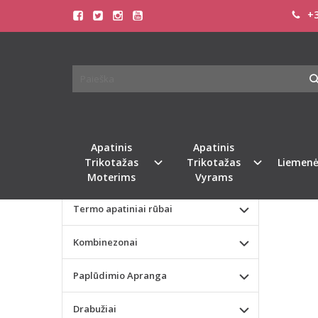
+3
Pagrindinis
KATEGORIJOS
SOFA
Apatinis Trikotažas Moterims
Apatinis Trikotažas Vyrams
Valentino dienos dovana
Apatinis
Apatinis
Trikotažas
Trikotažas
Liemenė
Liemenėlės
Moterims
Vyrams
Termo apatiniai rūbai
Kombinezonai
Paplūdimio Apranga
Drabužiai