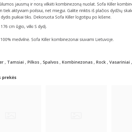
šilumos jausmą ir norą vilkėti kombinezoną nuolat. Sofa Killer kombine
 tiek aktyviam poilsiui, net miegui. Galite rinktis iš plačios dydžių skalė
 dydis puikiai tiks. Dekoruota Sofa Killer logotipu po kišene.
176 cm ūgio, vilki S dydį.
 100% medvilnė. Sofa Killer kombinezonai siuvami Lietuvoje.
er
,
Tamsiai
,
Pilkos
,
Spalvos
,
Kombinezonas
,
Rock
,
Vasariniai
s prekės