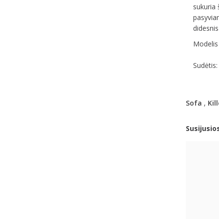
sukuria 
pasyviam
didesnis
Modelis 
Sudėtis:
Sofa
,
Kill
Susijusio